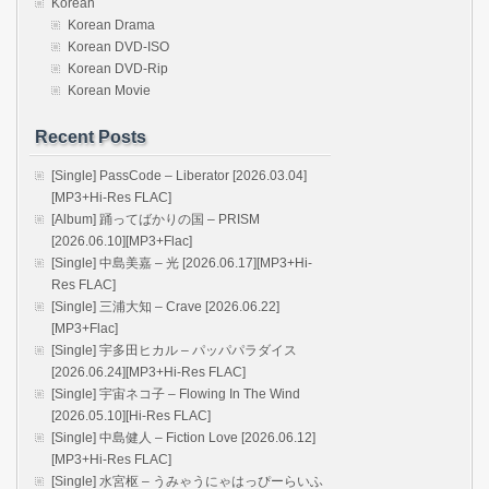
Korean
Korean Drama
Korean DVD-ISO
Korean DVD-Rip
Korean Movie
Recent Posts
[Single] PassCode – Liberator [2026.03.04]
[MP3+Hi-Res FLAC]
[Album] 踊ってばかりの国 – PRISM
[2026.06.10][MP3+Flac]
[Single] 中島美嘉 – 光 [2026.06.17][MP3+Hi-
Res FLAC]
[Single] 三浦大知 – Crave [2026.06.22]
[MP3+Flac]
[Single] 宇多田ヒカル – パッパパラダイス
[2026.06.24][MP3+Hi-Res FLAC]
[Single] 宇宙ネコ子 – Flowing In The Wind
[2026.05.10][Hi-Res FLAC]
[Single] 中島健人 – Fiction Love [2026.06.12]
[MP3+Hi-Res FLAC]
[Single] 水宮枢 – うみゃうにゃはっぴーらいふ