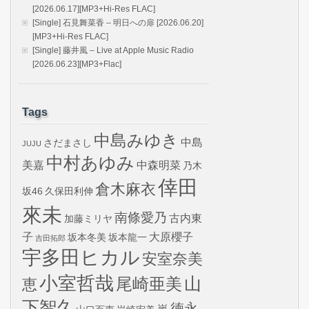
[2026.06.17][MP3+Hi-Res FLAC]
[Single] 石見舞菜香 – 明日への扉 [2026.06.20]
[MP3+Hi-Res FLAC]
[Single] 藤井風 – Live at Apple Music Radio
[2026.06.23][MP3+Flac]
Tags
中島みゆき
中島
さだまさし
JUJU
中村あゆみ
美嘉
中森明菜
乃木
倖田
倉木麻衣
坂46
久保田利伸
來未
南條愛乃
古内東
加藤ミリヤ
子
大原櫻子
坂本冬美
坂本龍一
吉田拓郎
宇多田ヒカル
安室奈美
小室哲哉
山
尾崎亜美
恵
下智久
徳永