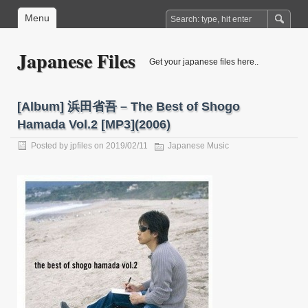
Menu
Japanese Files
Get your japanese files here..
[Album] 浜田省吾 – The Best of Shogo
Hamada Vol.2 [MP3](2006)
Posted by
jpfiles
on 2019/02/11
Japanese Music