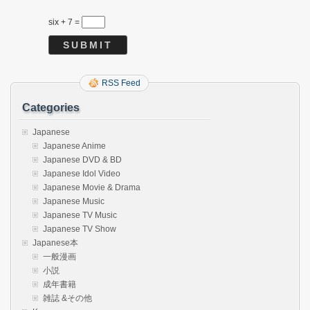
six + 7 =
RSS Feed
Categories
Japanese
Japanese Anime
Japanese DVD & BD
Japanese Idol Video
Japanese Movie & Drama
Japanese Music
Japanese TV Music
Japanese TV Show
Japanese本
一般漫画
小説
成年書籍
雑誌 &その他