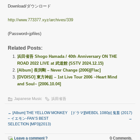
Download/ダウンロード
http://www.773377.xyz/archives/339
(Password=jpfiles)
Related Posts:
浜田省吾 Shogo Hamada / 40th Anniversary ON THE
ROAD 2022 LIVE at 武道館 (SSTV 2024.12.15)
[Album] 長渕剛 – Never Change (2006)[Flac]
[DVDISO] 東方神起 – 1st Live Tour 2006 ~Heart Mind
and Soul~ [2006.10.04]
Japanese Music
浜田省吾
←
[Album] THE YELLOW MONKEY
[ドラマ][WEBDL 1080p] 鬼畜 (2017)
– イエモン-FAN’S BEST
→
SELECTION [MP3](2013)
Leave a comment ?
0 Comments.