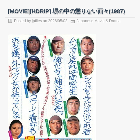
[MOVIE][HDRIP] 塀の中の懲りない面々(1987)
Posted by
jpfiles
on
2026/05/03
Japanese Movie & Drama