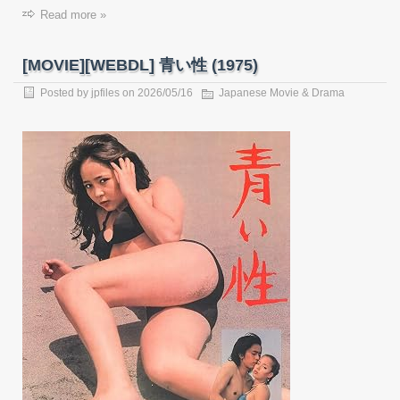
Read more »
[MOVIE][WEBDL] 青い性 (1975)
Posted by
jpfiles
on
2026/05/16
Japanese Movie & Drama