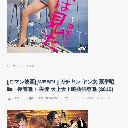
Read more »
[ロマン映画][WEBDL] ガチヤン ヤン女 素手喧
嘩・復讐篇 + 美優 天上天下唯我独尊篇 (2010)
Posted by
jpfiles
on
2026/05/03
Japanese Movie & Drama