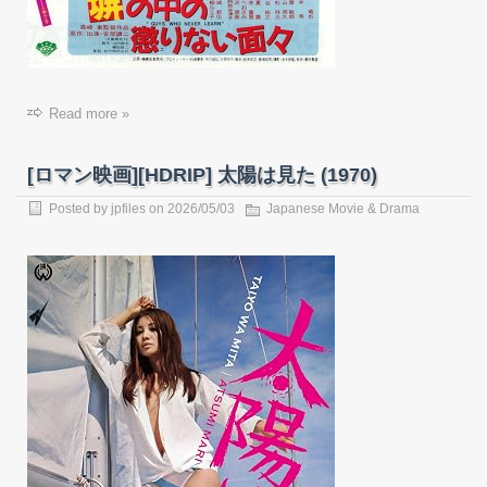
Read more »
[ロマン映画][HDRIP] 太陽は見た (1970)
Posted by
jpfiles
on
2026/05/03
Japanese Movie & Drama