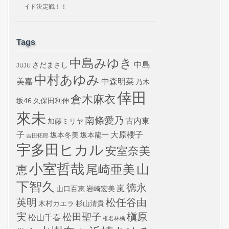
イド決定戦！！
Tags
中島みゆき
中島
さだまさし
JUJU
中村あゆみ
美嘉
中森明菜
乃木
倖田
倉木麻衣
坂46
久保田利伸
來未
南條愛乃
古内東
加藤ミリヤ
子
大原櫻子
坂本冬美
坂本龍一
吉田拓郎
宇多田ヒカル
安室奈美
小室哲哉
山
尾崎亜美
恵
下智久
徳永
嵐
山口百恵
岩崎宏美
英明
松任谷由
木村カエラ
杉山清貴
実
槇原
松田聖子
松山千春
椎名林檎