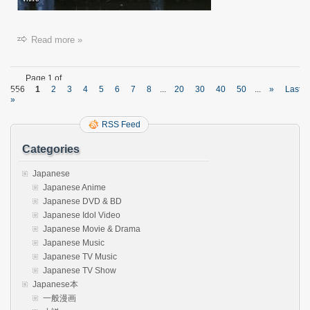
Read more »
Page 1 of
556
1
2
3
4
5
6
7
8
...
20
30
40
50
...
»
Last
»
RSS Feed
Categories
Japanese
Japanese Anime
Japanese DVD & BD
Japanese Idol Video
Japanese Movie & Drama
Japanese Music
Japanese TV Music
Japanese TV Show
Japanese本
一般漫画