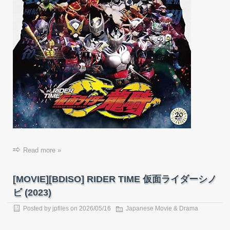
Read more »
[MOVIE][BDISO] RIDER TIME 仮面ライダーシノ
ビ (2023)
Posted by
jpfiles
on
2026/05/16
Japanese Movie & Drama