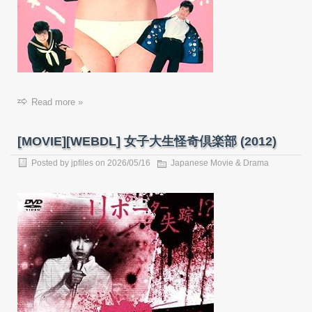
Read more »
[MOVIE][WEBDL] 女子大生怪奇倶楽部 (2012)
Posted by
jpfiles
on
2026/05/16
Japanese Movie & Drama