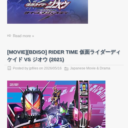
Read more »
[MOVIE][BDISO] RIDER TIME 仮面ライダーディ
ケイド VS ジオウ (2021)
Posted by
jpfiles
on
2026/05/16
Japanese Movie & Drama