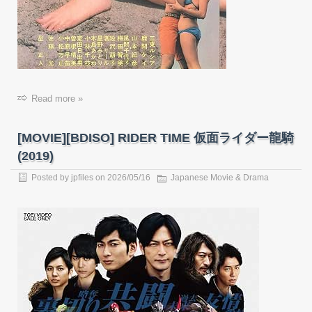
Read more »
[MOVIE][BDISO] RIDER TIME 仮面ライダー龍騎
(2019)
Posted by
jpfiles
on
2026/05/16
Japanese Movie & Drama