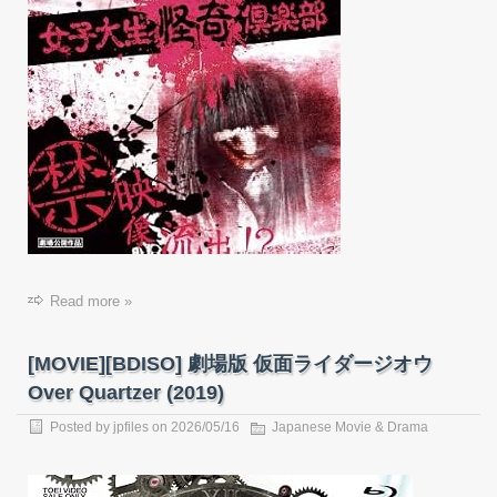
Read more »
[MOVIE][BDISO] 劇場版 仮面ライダージオウ
Over Quartzer (2019)
Posted by
jpfiles
on
2026/05/16
Japanese Movie & Drama