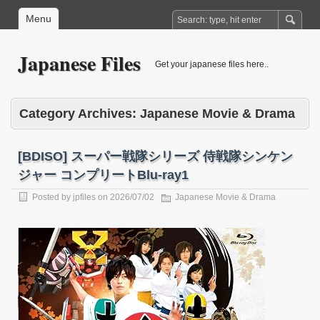
Menu
Japanese Files
Get your japanese files here..
Category Archives:
Japanese Movie & Drama
[BDISO] スーパー戦隊シリーズ 侍戦隊シンケン
ジャー コンプリートBlu‐ray1
Posted by
jpfiles
on
2026/07/02
Japanese Movie & Drama