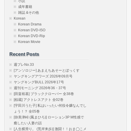
小説
成年書籍
雑誌 &その他
Korean
Korean Drama
Korean DVD-ISO
Korean DVD-Rip
Korean Movie
Recent Posts
週プレNo.33
[アンソロジー] あまえちあそーとぼっくす
ヤングキングアワーズ 2026年09月号
ヤングキングBULL 2026年17号
週刊モーニング 2026年36・37号
[田畠裕基] ブラッククローバー 全38巻
[椋蔵] アクトレスアクト 全02巻
[宇田川うた子] 私はいったい何役令嬢なんでし
ょう！？ 全05巻
[弥美津峠 (鳳まひろ)] ローション3P M性感で
癒したい人妻の話
[人生横滑り。 (荒岸来歩)] 激闘！！おま◯こメ