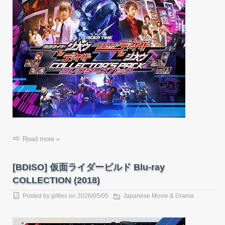
Read more »
[BDISO] 仮面ライダービルド Blu-ray
COLLECTION (2018)
Posted by
jpfiles
on
2026/05/05
Japanese Movie & Drama