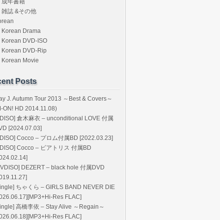
成年書籍
雑誌 &その他
orean
Korean Drama
Korean DVD-ISO
Korean DVD-Rip
Korean Movie
ent Posts
ay J. Autumn Tour 2013 ～Best & Covers～
M-ON! HD 2014.11.08)
BDISO] 倉木麻衣 – unconditional LOVE 付属
VD [2024.07.03]
BDISO] Cocco – プロム付属BD [2022.03.23]
BDISO] Cocco – ビアトリス 付属BD
024.02.14]
DVDISO] DEZERT – black hole 付属DVD
019.11.27]
Single] ちゃくら – GIRLS BAND NEVER DIE
2026.06.17][MP3+Hi-Res FLAC]
Single] 高橋李依 – Stay Alive ～Regain～
2026.06.18][MP3+Hi-Res FLAC]