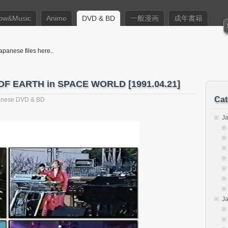
ow&Music
Anime
DVD & BD
一般漫画
成年書籍
apanese files here..
F EARTH in SPACE WORLD [1991.04.21]
Cat
anese DVD & BD
J
J