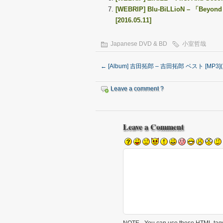
[WEBRIP] Blu-BiLLioN – 「Bey
[2016.05.11]
Japanese DVD & BD
小室哲哉
←
[Album] 吉田拓郎 – 吉田拓郎 ベスト [MP3](
Leave a comment ?
Leave a Comment