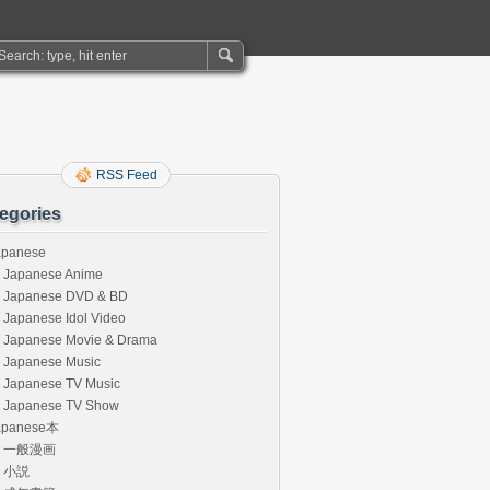
RSS Feed
egories
apanese
Japanese Anime
Japanese DVD & BD
Japanese Idol Video
Japanese Movie & Drama
Japanese Music
Japanese TV Music
Japanese TV Show
apanese本
一般漫画
小説