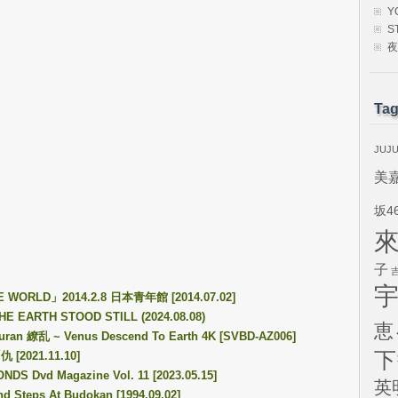
Y
S
夜
Ta
JUJ
美
坂4
子
UE WORLD」2014.2.8 日本青年館 [2014.07.02]
HE EARTH STOOD STILL (2024.08.08)
恵
ran 繚乱 ~ Venus Descend To Earth 4K [SVBD-AZ006]
下
[2021.11.10]
Dvd Magazine Vol. 11 [2023.05.15]
英
nd Steps At Budokan [1994.09.02]