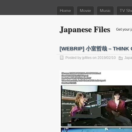
Home
Movie
Music
TV Sh
Japanese Files
Get your j
[WEBRIP] 小室哲哉 – THINK O
Posted by
jpfiles
on 2019/02/10
Jap