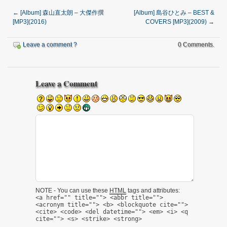
←
[Album] 森山直太朗 – 大傑作撰
[Album] 島谷ひとみ – BEST &
[MP3](2016)
COVERS [MP3](2009)
→
Leave a comment ?
0 Comments.
Leave a Comment
NOTE - You can use these
HTML
tags and attributes:
<a href="" title=""> <abbr title="">
<acronym title=""> <b> <blockquote cite="">
<cite> <code> <del datetime=""> <em> <i> <q
cite=""> <s> <strike> <strong>