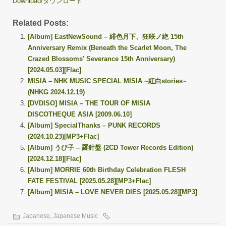
Download/ダウンロード
Related Posts:
[Album] EastNewSound – 緋色月下、狂咲ノ絶 15th
Anniversary Remix (Beneath the Scarlet Moon, The
Crazed Blossoms’ Severance 15th Anniversary)
[2024.05.03][Flac]
MISIA – NHK MUSIC SPECIAL MISIA ~紅白stories~
(NHKG 2024.12.19)
[DVDISO] MISIA – THE TOUR OF MISIA
DISCOTHEQUE ASIA [2009.06.10]
[Album] SpecialThanks – PUNK RECORDS
(2024.10.23)[MP3+Flac]
[Album] うぴ子 – 羅針盤 (2CD Tower Records Edition)
[2024.12.18][Flac]
[Album] MORRIE 60th Birthday Celebration FLESH
FATE FESTIVAL [2025.05.28][MP3+Flac]
[Album] MISIA – LOVE NEVER DIES [2025.05.28][MP3]
Japanese
,
Japanese Music