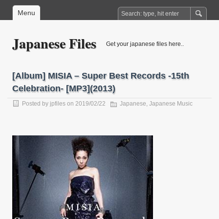
Menu
Japanese Files
Get your japanese files here..
[Album] MISIA – Super Best Records -15th
Celebration- [MP3](2013)
Posted by
jpfiles
on 2019/02/22
Japanese
,
Japanese Music