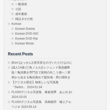
一般漫画
小説
成年書籍
雑誌 &その他
Korean
Korean Drama
Korean DVD-ISO
Korean DVD-Rip
Korean Movie
Recent Posts
[8cm (はっせん)] 更衣室をのぞいただけなのに
[成人14歳 (三角ノエル)] レジェンド風俗嬢降
臨！亀頭磨き専門店で射精の向こう側へ！射
精から始まる亀頭責めで超快感・男の潮吹き
【デジタル限定】柚来しいな写真集
「Switch」 2024.01.04
FLASHデジタル写真集 麻倉瑞季 あふれるI
2024.03.05
FLASHデジタル写真集 高鶴桃羽 極上アル
ペジオ 2024.05.14