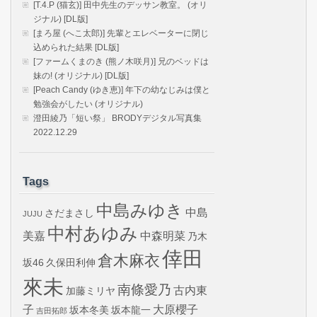
[T.4.P (猫玄)] 田中先生のデッサン教室。 (オリ
ジナル) [DL版]
[まろ屋 (へこ太郎)] 先輩とエレベーターに閉じ
込められた結果 [DL版]
[ファームくまのき (熊ノ木咲月)] 兄のベッドは
妹の! (オリジナル) [DL版]
[Peach Candy (ゆき恵)] 年下の幼なじみは僕と
勉強会がしたい (オリジナル)
澄田綾乃「短い祭」 BRODYデジタル写真集
2022.12.29
Tags
中島みゆき
中島
さだまさし
JUJU
中村あゆみ
美嘉
中森明菜
乃木
倖田
倉木麻衣
坂46
久保田利伸
來未
南條愛乃
古内東
加藤ミリヤ
子
大原櫻子
坂本冬美
坂本龍一
吉田拓郎