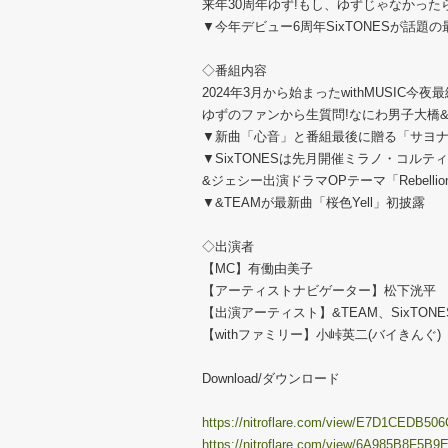
来年30周年ゆず!もし、ゆずじゃなかった
▼今年デビュー6周年SixTONESが話題の
◇番組内容
2024年3月から始まったwithMUSIC今夜
ゆずのファンから生質問!なにわ男子大橋
▼新曲「心音」と番組最後に贈る「サヨ
▼SixTONESは先月開催ミラノ・コル
&ジェシー出演ドラマOPテーマ「Rebelli
▼&TEAMが最新曲「桜色Yell」初披露
◇出演者
【MC】有働由美子
【アーティストナビゲーター】松下洸平
【出演アーティスト】&TEAM、SixTON
【withファミリー】小峠英二(バイきんぐ)
Download/ダウンロード
https://nitroflare.com/view/E7D1CEDB50
https://nitroflare.com/view/6A985B8F5B9