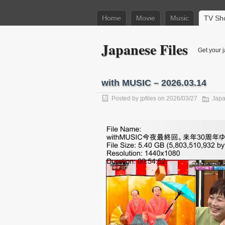
Home
Movie
Music
TV Sh
Japanese Files
Get your j
with MUSIC – 2026.03.14
Posted by
jpfiles
on 2026/03/27
Japa