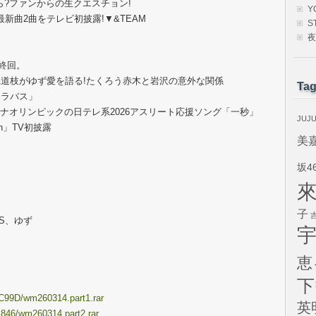
ら?ファンからの生クエスチョン!
Y
最新曲2曲をテレビ初披露!▼&TEAM
S
夜
最終回。
&道枝がゆず愛を語る!たくろう赤木と岩沢の意外な関係
Ta
ナラバス」
ティナオリンピックの日テレ系2026アスリート応援ソング「一秒」
JUJ
on」TV初披露
美
坂4
子
ES、ゆず
恵
下
6C99D/wm260314.part1.rar
英
E846/wm260314.part2.rar