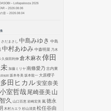
OASOBI – Lollapalooza 2026
TAR – 2026.08.06
の音 – 2026.08.04
gs
中島みゆき
中島
さだまさし
U
中村あゆみ
嘉
中森明菜
乃木
倖田
倉木麻衣
6
久保田利伸
來未
南條愛乃
古内東
加藤ミリヤ
大原櫻子
坂本冬美
坂本龍一
吉田拓郎
宇多田ヒカル
安室奈美
小室哲哉
山
尾崎亜美
智久
徳永
嵐
山口百恵
岩崎宏美
明
松任谷由
木村カエラ
杉山清貴