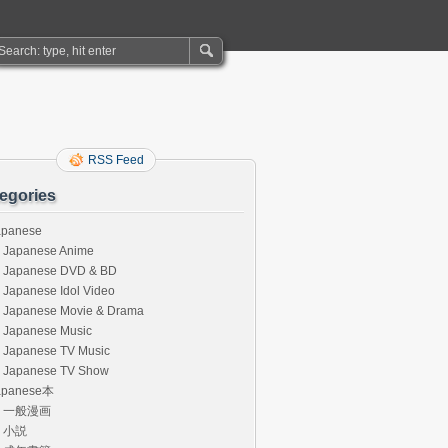
RSS Feed
egories
apanese
Japanese Anime
Japanese DVD & BD
Japanese Idol Video
Japanese Movie & Drama
Japanese Music
Japanese TV Music
Japanese TV Show
apanese本
一般漫画
小説