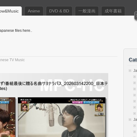
ow&Music
Anime
DVD & BD
一般漫画
成年書籍
apanese files here..
Cat
nese TV Music
J
J