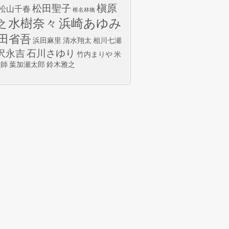
槇原
松田聖子
松山千春
椎名林檎
水樹奈々
浜崎あゆみ
之
田省吾
浜田麻里
清水翔太
相川七瀬
沢永吉
石川さゆり
竹内まりや
米
玄師
葉加瀬太郎
鈴木雅之