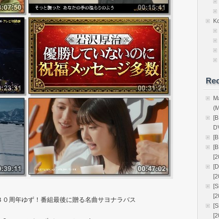
K
Rec
M
(
[
D
[
[
[2
[
[2
[
[
３０周年ゆず！番組最後に贈る名曲サヨナラバス
[
[