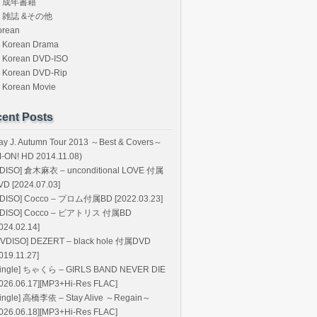
成年書籍
雑誌 &その他
orean
Korean Drama
Korean DVD-ISO
Korean DVD-Rip
Korean Movie
ent Posts
ay J. Autumn Tour 2013 ～Best & Covers～
M-ON! HD 2014.11.08)
BDISO] 倉木麻衣 – unconditional LOVE 付属
VD [2024.07.03]
BDISO] Cocco – プロム付属BD [2022.03.23]
BDISO] Cocco – ビアトリス 付属BD
024.02.14]
DVDISO] DEZERT – black hole 付属DVD
019.11.27]
Single] ちゃくら – GIRLS BAND NEVER DIE
2026.06.17][MP3+Hi-Res FLAC]
Single] 高橋李依 – Stay Alive ～Regain～
2026.06.18][MP3+Hi-Res FLAC]