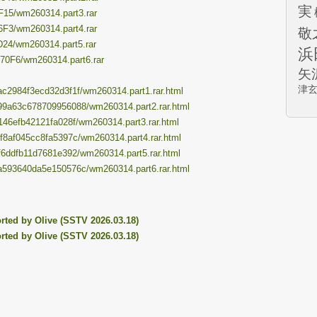
実
EF15/wm260314.part3.rar
36F3/wm260314.part4.rar
敬
9D24/wm260314.part5.rar
浜
E70F6/wm260314.part6.rar
矢
津
5cac2984f3ecd32d3f1f/wm260314.part1.rar.html
a399a63c678709956088/wm260314.part2.rar.html
49146efb42121fa028f/wm260314.part3.rar.html
55f8af045cc8fa5397c/wm260314.part4.rar.html
8df6ddfb11d7681e392/wm260314.part5.rar.html
57a593640da5e150576c/wm260314.part6.rar.html
ed by Olive (SSTV 2026.03.18)
ed by Olive (SSTV 2026.03.18)