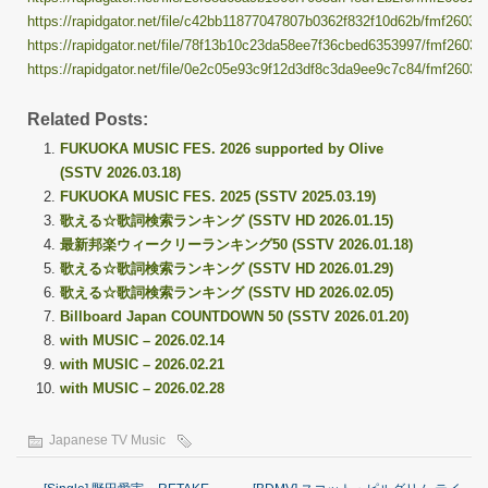
https://rapidgator.net/file/c42bb11877047807b0362f832f10d62b/fmf260318
https://rapidgator.net/file/78f13b10c23da58ee7f36cbed6353997/fmf260318
https://rapidgator.net/file/0e2c05e93c9f12d3df8c3da9ee9c7c84/fmf260318
Related Posts:
FUKUOKA MUSIC FES. 2026 supported by Olive
(SSTV 2026.03.18)
FUKUOKA MUSIC FES. 2025 (SSTV 2025.03.19)
歌える☆歌詞検索ランキング (SSTV HD 2026.01.15)
最新邦楽ウィークリーランキング50 (SSTV 2026.01.18)
歌える☆歌詞検索ランキング (SSTV HD 2026.01.29)
歌える☆歌詞検索ランキング (SSTV HD 2026.02.05)
Billboard Japan COUNTDOWN 50 (SSTV 2026.01.20)
with MUSIC – 2026.02.14
with MUSIC – 2026.02.21
with MUSIC – 2026.02.28
Japanese TV Music