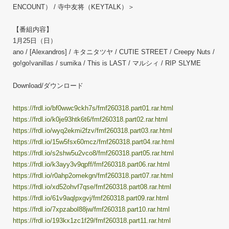
ENCOUNT） / 寺中友将（KEYTALK）＞
【番組内容】
1月25日（日）
ano / [Alexandros] / キタニタツヤ / CUTIE STREET / Creepy Nuts /
go!go!vanillas / sumika / This is LAST / マルシィ / RIP SLYME
Download/ダウンロード
https://frdl.io/bf0wwc9ckh7s/fmf260318.part01.rar.html
https://frdl.io/k0je93htk6t6/fmf260318.part02.rar.html
https://frdl.io/wyq2ekmi2fzv/fmf260318.part03.rar.html
https://frdl.io/15w5fsx60mcz/fmf260318.part04.rar.html
https://frdl.io/s2shw5u2vco8/fmf260318.part05.rar.html
https://frdl.io/k3ayy3v9qpff/fmf260318.part06.rar.html
https://frdl.io/r0ahp2omekgn/fmf260318.part07.rar.html
https://frdl.io/xd52ohvf7qse/fmf260318.part08.rar.html
https://frdl.io/61v9aqlpxgvj/fmf260318.part09.rar.html
https://frdl.io/7xpzabol88jw/fmf260318.part10.rar.html
https://frdl.io/193kx1zc1f29/fmf260318.part11.rar.html