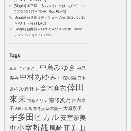
[Single] 水宮枢 – うみゃうにゃはっぴーらいふ
[2026.06.17][MP3+Hi-Res FLAC]
[Single] 石見舞菜香 – 明日への扉 [2026.06.20]
[MP3+Hi-Res FLAC]
[Single] 藤井風 – Live at Apple Music Radio
[2026.06.23][MP3+Flac]
Tags
中島みゆき
中島
さだまさし
JUJU
中村あゆみ
美嘉
中森明菜
乃木
倖田
倉木麻衣
坂46
久保田利伸
來未
南條愛乃
古内東
加藤ミリヤ
子
大原櫻子
坂本冬美
坂本龍一
吉田拓郎
宇多田ヒカル
安室奈美
小室哲哉
山
尾崎亜美
恵