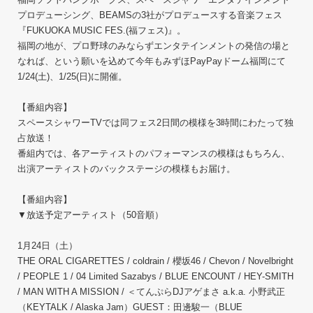
プロデューシング、BEAMSの3社がプロデュースする音楽フェス
『FUKUOKA MUSIC FES.(福フェス)』。
福岡の地が、プロ野球のみならずエンタテインメントの発信の場と
なれば、という願いを込めて今年もみずほPayPayドーム福岡にて
1/24(土)、1/25(日)に開催。
【番組内容】
スペースシャワーTVでは同フェス2日間の模様を3時間にわたって独
占放送！
番組内では、各アーティストのパフォーマンスの模様はもちろん、
出演アーティストのバックステージの模様もお届け。
【番組内容】
▼放送予定アーティスト（50音順）
1月24日（土）
THE ORAL CIGARETTES / coldrain / 櫻坂46 / Chevon / Novelbright
/ PEOPLE 1 / 04 Limited Sazabys / BLUE ENCOUNT / HEY-SMITH
/ MAN WITH A MISSION / ＜てんぷらDJアゲまさ a.k.a. 小野武正
（KEYTALK / Alaska Jam）GUEST：田邊駿一（BLUE