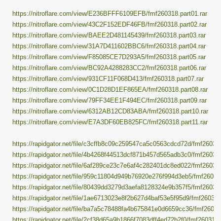
https://nitroflare.com/view/E236BFFF6109EFB/fmf260318.part01.rar
https://nitroflare.com/view/43C2F152EDF46FB/fmf260318.part02.rar
https://nitroflare.com/view/BAEE2D481145439/fmf260318.part03.rar
https://nitroflare.com/view/31A7D411602BBC6/fmf260318.part04.rar
https://nitroflare.com/view/F85085CE7D293A5/fmf260318.part05.rar
https://nitroflare.com/view/BC92A4288283CC2/fmf260318.part06.rar
https://nitroflare.com/view/931CF11F068D413/fmf260318.part07.rar
https://nitroflare.com/view/0C1D28D1EF865EA/fmf260318.part08.rar
https://nitroflare.com/view/79FF34EE1F494EC/fmf260318.part09.rar
https://nitroflare.com/view/6312AB12CD83ABA/fmf260318.part10.rar
https://nitroflare.com/view/E7A3DF60EB825FC/fmf260318.part11.rar
https://rapidgator.net/file/c3cffb8c09c259547ca5c0563cdcd72d/fmf260318
https://rapidgator.net/file/4b4268f44513dcf871b457d565adb3c0/fmf260318
https://rapidgator.net/file/6af289ce23c7e6af4c282401dc8ed022/fmf260318
https://rapidgator.net/file/959c11804d949b76920e276f994d3eb5/fmf260318
https://rapidgator.net/file/80439dd3279d3aefa8128324e9b357f5/fmf260318
https://rapidgator.net/file/1ae6713023e8f2b627d4baf53e5f95d9/fmf260318.
https://rapidgator.net/file/ba7a5c78488fa4b675841e0d6659cc36/fmf260318
https://rapidgator.net/file/2cf38d65a9b1866f7083dff4ed72b2f0/fmf260318.p