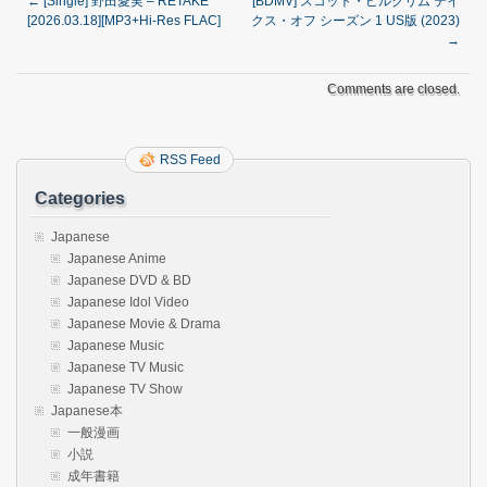
←
[Single] 野田愛実 – RETAKE
[BDMV] スコット・ピルグリム テイ
[2026.03.18][MP3+Hi-Res FLAC]
クス・オフ シーズン 1 US版 (2023)
→
Comments are closed.
RSS Feed
Categories
Japanese
Japanese Anime
Japanese DVD & BD
Japanese Idol Video
Japanese Movie & Drama
Japanese Music
Japanese TV Music
Japanese TV Show
Japanese本
一般漫画
小説
成年書籍