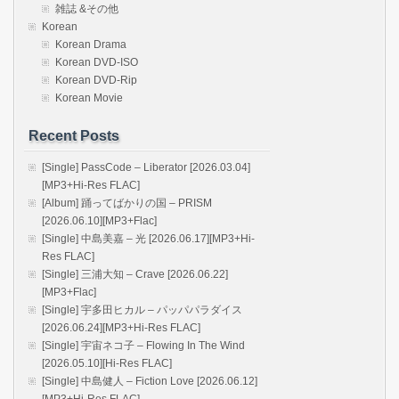
雑誌 &その他
Korean
Korean Drama
Korean DVD-ISO
Korean DVD-Rip
Korean Movie
Recent Posts
[Single] PassCode – Liberator [2026.03.04]
[MP3+Hi-Res FLAC]
[Album] 踊ってばかりの国 – PRISM
[2026.06.10][MP3+Flac]
[Single] 中島美嘉 – 光 [2026.06.17][MP3+Hi-
Res FLAC]
[Single] 三浦大知 – Crave [2026.06.22]
[MP3+Flac]
[Single] 宇多田ヒカル – パッパパラダイス
[2026.06.24][MP3+Hi-Res FLAC]
[Single] 宇宙ネコ子 – Flowing In The Wind
[2026.05.10][Hi-Res FLAC]
[Single] 中島健人 – Fiction Love [2026.06.12]
[MP3+Hi-Res FLAC]