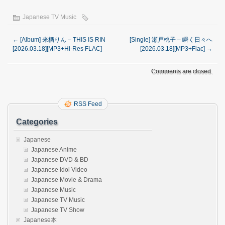
Japanese TV Music
←
[Album] 来栖りん – THIS IS RIN
[Single] 瀬戸桃子 – 瞬く日々へ
[2026.03.18][MP3+Hi-Res FLAC]
[2026.03.18][MP3+Flac]
→
Comments are closed.
RSS Feed
Categories
Japanese
Japanese Anime
Japanese DVD & BD
Japanese Idol Video
Japanese Movie & Drama
Japanese Music
Japanese TV Music
Japanese TV Show
Japanese本