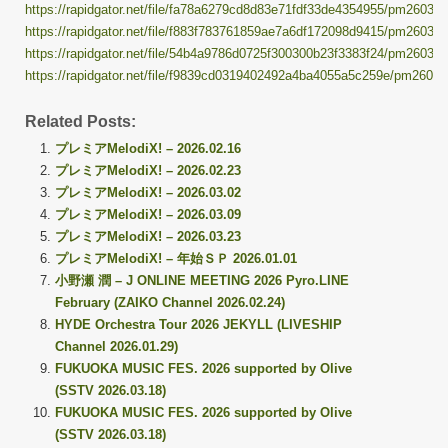
https://rapidgator.net/file/fa78a6279cd8d83e71fdf33de4354955/pm260324.
https://rapidgator.net/file/f883f783761859ae7a6df172098d9415/pm260324.
https://rapidgator.net/file/54b4a9786d0725f300300b23f3383f24/pm260324.
https://rapidgator.net/file/f9839cd0319402492a4ba4055a5c259e/pm260324
Related Posts:
プレミアMelodiX! – 2026.02.16
プレミアMelodiX! – 2026.02.23
プレミアMelodiX! – 2026.03.02
プレミアMelodiX! – 2026.03.09
プレミアMelodiX! – 2026.03.23
プレミアMelodiX! – 年始ＳＰ 2026.01.01
小野瀬 潤 – J ONLINE MEETING 2026 Pyro.LINE
February (ZAIKO Channel 2026.02.24)
HYDE Orchestra Tour 2026 JEKYLL (LIVESHIP
Channel 2026.01.29)
FUKUOKA MUSIC FES. 2026 supported by Olive
(SSTV 2026.03.18)
FUKUOKA MUSIC FES. 2026 supported by Olive
(SSTV 2026.03.18)