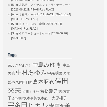
[Single] 妃玖 – ノイゼルフィ・ライナーノート
[2026.06.22][MP3+Hi-Res FLAC]
[Album] 春猿火 – GLITCH STAGE [2026.06.24]
[MP3+Hi-Res FLAC]
[Single] ゆいにしお – 魔物 [2026.06.24]
[MP3+Hi-Res FLAC]
[Single] ロス – ショートケーキ [2026.06.26]
[MP3+Flac]
Tags
中島みゆき
中島
さだまさし
JUJU
中村あゆみ
美嘉
中森明菜
乃木
倖田
倉木麻衣
坂46
久保田利伸
來未
南條愛乃
古内東
加藤ミリヤ
子
大原櫻子
坂本冬美
坂本龍一
吉田拓郎
宇多田ヒカル
安室奈美