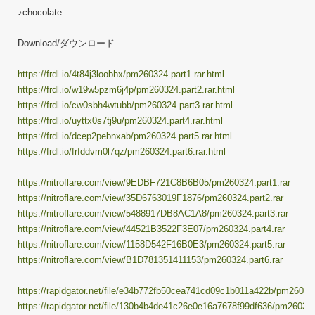
♪chocolate
Download/ダウンロード
https://frdl.io/4t84j3loobhx/pm260324.part1.rar.html
https://frdl.io/w19w5pzm6j4p/pm260324.part2.rar.html
https://frdl.io/cw0sbh4wtubb/pm260324.part3.rar.html
https://frdl.io/uyttx0s7tj9u/pm260324.part4.rar.html
https://frdl.io/dcep2pebnxab/pm260324.part5.rar.html
https://frdl.io/frfddvm0l7qz/pm260324.part6.rar.html
https://nitroflare.com/view/9EDBF721C8B6B05/pm260324.part1.rar
https://nitroflare.com/view/35D6763019F1876/pm260324.part2.rar
https://nitroflare.com/view/5488917DB8AC1A8/pm260324.part3.rar
https://nitroflare.com/view/44521B3522F3E07/pm260324.part4.rar
https://nitroflare.com/view/1158D542F16B0E3/pm260324.part5.rar
https://nitroflare.com/view/B1D781351411153/pm260324.part6.rar
https://rapidgator.net/file/e34b772fb50cea741cd09c1b011a422b/pm260324
https://rapidgator.net/file/130b4b4de41c26e0e16a7678f99df636/pm260324.