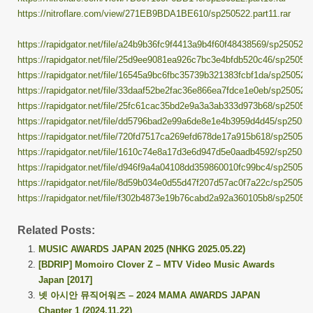
https://nitroflare.com/view/271EB9BDA1BE610/sp250522.part11.rar
https://rapidgator.net/file/a24b9b36fc9f4413a9b4f60f48438569/sp250522.p
https://rapidgator.net/file/25d9ee9081ea926c7bc3e4bfdb520c46/sp250522.
https://rapidgator.net/file/16545a9bc6fbc35739b321383fcbf1da/sp250522.p
https://rapidgator.net/file/33daaf52be2fac36e866ea7fdce1e0eb/sp250522.p
https://rapidgator.net/file/25fc61cac35bd2e9a3a3ab333d973b68/sp250522.
https://rapidgator.net/file/dd5796bad2e99a6de8e1e4b3959d4d45/sp250522
https://rapidgator.net/file/720fd7517ca269efd678de17a915b618/sp250522.
https://rapidgator.net/file/1610c74e8a17d3e6d947d5e0aadb4592/sp250522
https://rapidgator.net/file/d946f9a4a04108dd359860010fc99bc4/sp250522.
https://rapidgator.net/file/8d59b034e0d55d47f207d57ac0f7a22c/sp250522.
https://rapidgator.net/file/f302b4873e19b76cabd2a92a360105b8/sp250522.
Related Posts:
MUSIC AWARDS JAPAN 2025 (NHKG 2025.05.22)
[BDRIP] Momoiro Clover Z – MTV Video Music Awards
Japan [2017]
넷 아시안 뮤직어워즈 – 2024 MAMA AWARDS JAPAN
Chapter 1 (2024.11.22)