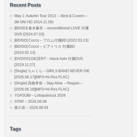
Recent Posts
May J. Autumn Tour 2013 ～Best & Covers～
(M-ON! HD 2014.11.08)
[BDISO] 倉木麻衣 – unconditional LOVE 付属
DVD [2024.07.03]
[BDISO] Cocco – プロム付属BD [2022.03.23]
[BDISO] Cocco – ビアトリス 付属BD
[2024.02.14]
[DVDISO] DEZERT – black hole 付属DVD
[2019.11.27]
[Single] ちゃくら – GIRLS BAND NEVER DIE
[2026.06.17][MP3+Hi-Res FLAC]
[Single] 高橋李依 – Stay Alive ～Regain～
[2026.06.18][MP3+Hi-Res FLAC]
YOASOBI – Lollapalooza 2026
STAR – 2026.08.06
夜の音 – 2026.08.04
Tags