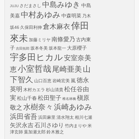
中島みゆき
中島
さだまさし
JUJU
中村あゆみ
美嘉
中森明菜
乃木
倖田
倉木麻衣
坂46
久保田利伸
來未
南條愛乃
古内東
加藤ミリヤ
子
大原櫻子
坂本冬美
坂本龍一
吉田拓郎
宇多田ヒカル
安室奈美
小室哲哉
山
尾崎亜美
恵
下智久
徳永
嵐
山口百恵
岩崎宏美
英明
松任谷由
木村カエラ
杉山清貴
実
槇原
松田聖子
松山千春
椎名林檎
水樹奈々
浜崎あゆみ
敬之
浜田省吾
浜田麻里
清水翔太
相川七瀬
矢沢永吉
石川さゆり
竹内まりや
米
津玄師
葉加瀬太郎
鈴木雅之