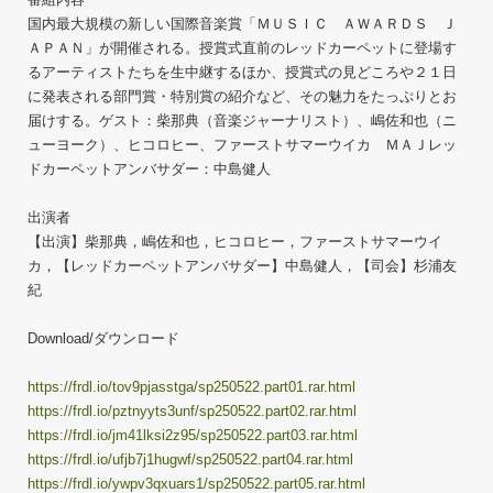
国内最大規模の新しい国際音楽賞「ＭＵＳＩＣ ＡＷＡＲＤＳ Ｊ
ＡＰＡＮ」が開催される。授賞式直前のレッドカーペットに登場す
るアーティストたちを生中継するほか、授賞式の見どころや２１日
に発表される部門賞・特別賞の紹介など、その魅力をたっぷりとお
届けする。ゲスト：柴那典（音楽ジャーナリスト）、嶋佐和也（ニ
ューヨーク）、ヒコロヒー、ファーストサマーウイカ ＭＡＪレッ
ドカーペットアンバサダー：中島健人
出演者
【出演】柴那典，嶋佐和也，ヒコロヒー，ファーストサマーウイ
カ，【レッドカーペットアンバサダー】中島健人，【司会】杉浦友
紀
Download/ダウンロード
https://frdl.io/tov9pjasstga/sp250522.part01.rar.html
https://frdl.io/pztnyyts3unf/sp250522.part02.rar.html
https://frdl.io/jm41lksi2z95/sp250522.part03.rar.html
https://frdl.io/ufjb7j1hugwf/sp250522.part04.rar.html
https://frdl.io/ywpv3qxuars1/sp250522.part05.rar.html