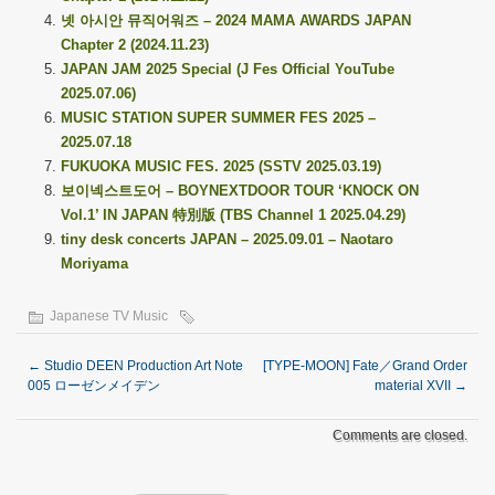
넷 아시안 뮤직어워즈 – 2024 MAMA AWARDS JAPAN
Chapter 2 (2024.11.23)
JAPAN JAM 2025 Special (J Fes Official YouTube
2025.07.06)
MUSIC STATION SUPER SUMMER FES 2025 –
2025.07.18
FUKUOKA MUSIC FES. 2025 (SSTV 2025.03.19)
보이넥스트도어 – BOYNEXTDOOR TOUR ‘KNOCK ON
Vol.1’ IN JAPAN 特別版 (TBS Channel 1 2025.04.29)
tiny desk concerts JAPAN – 2025.09.01 – Naotaro
Moriyama
Japanese TV Music
←
Studio DEEN Production Art Note
[TYPE-MOON] Fate／Grand Order
005 ローゼンメイデン
material XVII
→
Comments are closed.