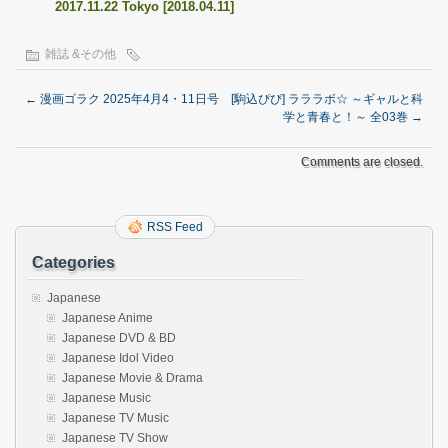
2017.11.22 Tokyo [2018.04.11]
雑誌 &その他
←
漫画ゴラク 2025年4月4・11日号
[駒込ぴぴ] ラララボ☆ ～ギャルと科
学と青春と！～ 全03巻
→
Comments are closed.
RSS Feed
Categories
Japanese
Japanese Anime
Japanese DVD & BD
Japanese Idol Video
Japanese Movie & Drama
Japanese Music
Japanese TV Music
Japanese TV Show