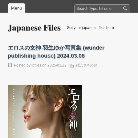
Menu
Japanese Files
Get your japanese files here..
エロスの女神 羽生ゆか写真集 (wunder
publishing house) 2024.03.08
Posted by
jpfiles
on 2025/03/22
雑誌 &その他