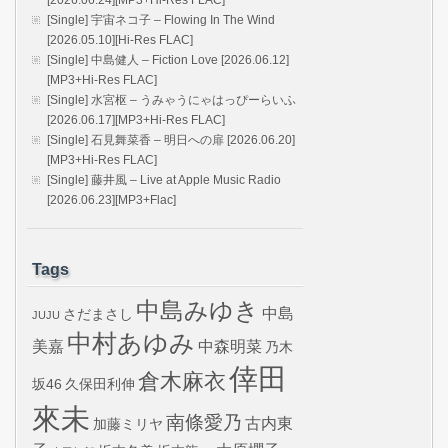
[2026.06.24][MP3+Hi-Res FLAC]
[Single] 宇宙ネコ子 – Flowing In The Wind
[2026.05.10][Hi-Res FLAC]
[Single] 中島健人 – Fiction Love [2026.06.12]
[MP3+Hi-Res FLAC]
[Single] 水宮枢 – うみゃうにゃはっぴーらいふ
[2026.06.17][MP3+Hi-Res FLAC]
[Single] 石見舞菜香 – 明日への扉 [2026.06.20]
[MP3+Hi-Res FLAC]
[Single] 藤井風 – Live at Apple Music Radio
[2026.06.23][MP3+Flac]
Tags
中島みゆき
中島
さだまさし
JUJU
中村あゆみ
美嘉
中森明菜
乃木
倖田
倉木麻衣
坂46
久保田利伸
來未
南條愛乃
古内東
加藤ミリヤ