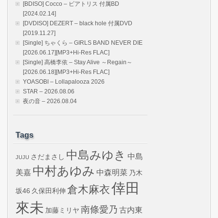
[BDISO] Cocco – ビアトリス 付属BD
[2024.02.14]
[DVDISO] DEZERT – black hole 付属DVD
[2019.11.27]
[Single] ちゃくら – GIRLS BAND NEVER DIE
[2026.06.17][MP3+Hi-Res FLAC]
[Single] 高橋李依 – Stay Alive ～Regain～
[2026.06.18][MP3+Hi-Res FLAC]
YOASOBI – Lollapalooza 2026
STAR – 2026.08.06
夜の音 – 2026.08.04
Tags
中島みゆき
中島
さだまさし
JUJU
中村あゆみ
美嘉
中森明菜
乃木
倖田
倉木麻衣
坂46
久保田利伸
來未
南條愛乃
古内東
加藤ミリヤ