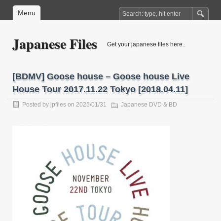
Menu
Japanese Files
Get your japanese files here..
[BDMV] Goose house – Goose house Live
House Tour 2017.11.22 Tokyo [2018.04.11]
Posted by
jpfiles
on 2025/01/31
Japanese DVD & BD