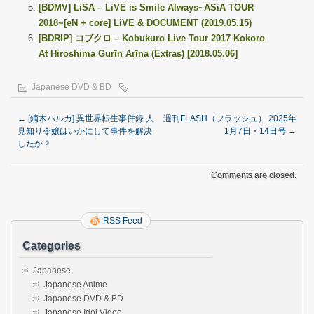
[BDMV] LiSA – LiVE is Smile Always~ASiA TOUR
2018~[eN + core] LiVE & DOCUMENT (2019.05.15)
[BDRIP] コブクロ – Kobukuro Live Tour 2017 Kokoro
At Hiroshima Gurīn Arīna (Extras) [2018.05.06]
Japanese DVD & BD
←
[鏑木ハルカ] 異世界転生事件録 人
週刊FLASH（フラッシュ） 2025年
見知り令嬢はいかにして事件を解決
1月7日・14日号
→
したか？
Comments are closed.
RSS Feed
Categories
Japanese
Japanese Anime
Japanese DVD & BD
Japanese Idol Video