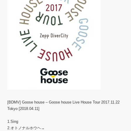
[BDMV] Goose house – Goose house Live House Tour 2017.11.22
Tokyo [2018.04.11]
1.Sing
2.オトノナルホウヘ→