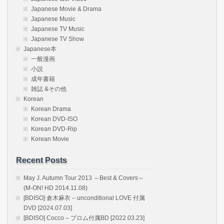
Japanese Movie & Drama
Japanese Music
Japanese TV Music
Japanese TV Show
Japanese本
一般漫画
小説
成年書籍
雑誌 &その他
Korean
Korean Drama
Korean DVD-ISO
Korean DVD-Rip
Korean Movie
Recent Posts
May J. Autumn Tour 2013 ～Best & Covers～
(M-ON! HD 2014.11.08)
[BDISO] 倉木麻衣 – unconditional LOVE 付属
DVD [2024.07.03]
[BDISO] Cocco – プロム付属BD [2022.03.23]