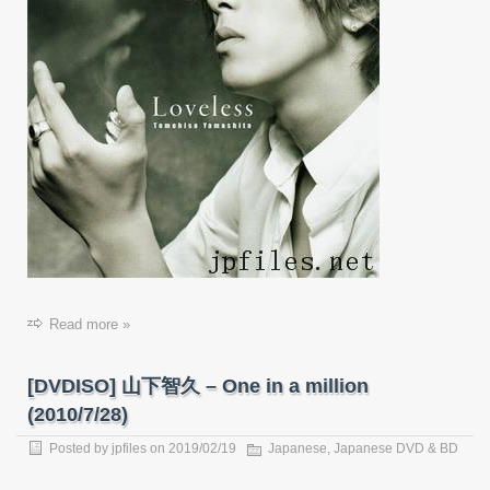
Read more »
[DVDISO] 山下智久 – One in a million
(2010/7/28)
Posted by
jpfiles
on
2019/02/19
Japanese
,
Japanese DVD & BD