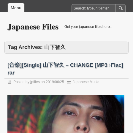
Menu
Japanese Files
Get your japanese files here..
Tag Archives:
山下智久
[音楽][Single] 山下智久 – CHANGE [MP3+Flac]
rar
Posted by
jpfiles
on
2019/06/25
Japanese Music