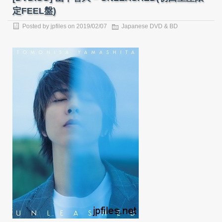
定FEEL盤)
Posted by
jpfiles
on
2019/02/07
Japanese DVD & BD