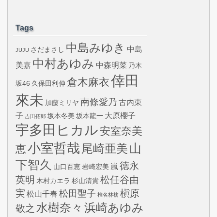
Tags
中島みゆき
中島
さだまさし
JUJU
中村あゆみ
美嘉
中森明菜
乃木
倖田
倉木麻衣
坂46
久保田利伸
來未
南條愛乃
古内東
加藤ミリヤ
子
大原櫻子
坂本冬美
坂本龍一
吉田拓郎
宇多田ヒカル
安室奈美
小室哲哉
山
尾崎亜美
恵
下智久
徳永
嵐
山口百恵
岩崎宏美
英明
松任谷由
木村カエラ
杉山清貴
実
槇原
松田聖子
松山千春
椎名林檎
水樹奈々
浜崎あゆみ
敬之