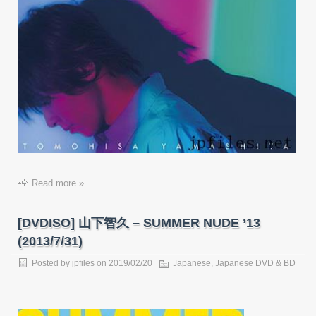
Read more »
[DVDISO] 山下智久 – SUMMER NUDE ’13
(2013/7/31)
Posted by
jpfiles
on
2019/02/20
Japanese
,
Japanese DVD & BD