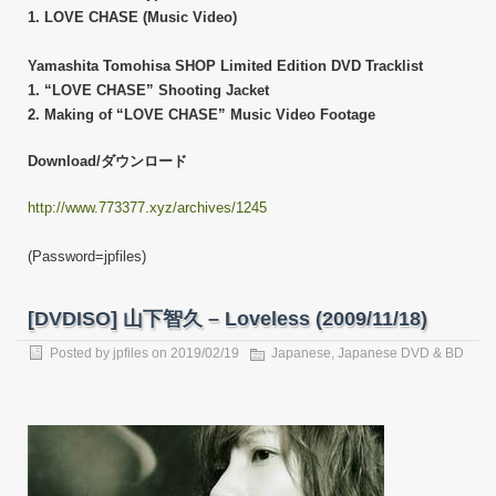
1. LOVE CHASE (Music Video)
Yamashita Tomohisa SHOP Limited Edition DVD Tracklist
1. “LOVE CHASE” Shooting Jacket
2. Making of “LOVE CHASE” Music Video Footage
Download/ダウンロード
http://www.773377.xyz/archives/1245
(Password=jpfiles)
[DVDISO] 山下智久 – Loveless (2009/11/18)
Posted by
jpfiles
on
2019/02/19
Japanese
,
Japanese DVD & BD