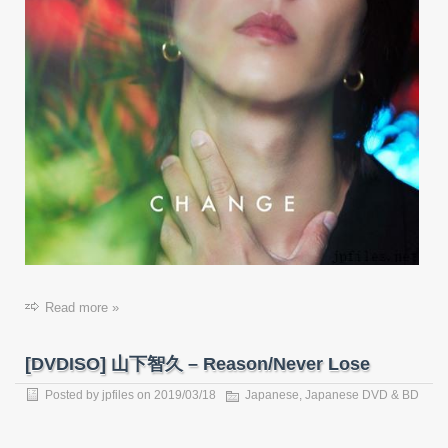
Read more »
[DVDISO] 山下智久 – Reason/Never Lose
Posted by
jpfiles
on
2019/03/18
Japanese
,
Japanese DVD & BD