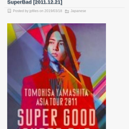
SuperBad [2011.12.21]
Posted by
jpfiles
on
2019/03/18
Japanese