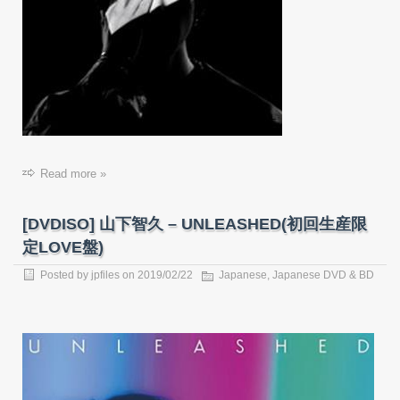
Read more »
[DVDISO] 山下智久 – UNLEASHED(初回生産限
定LOVE盤)
Posted by
jpfiles
on
2019/02/22
Japanese
,
Japanese DVD & BD