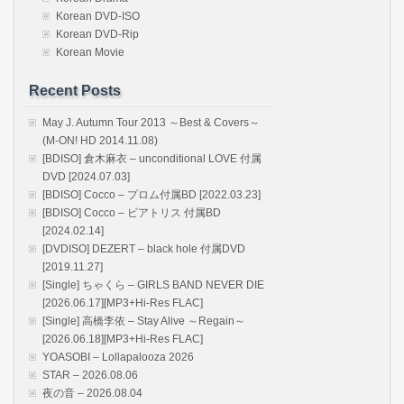
Korean DVD-ISO
Korean DVD-Rip
Korean Movie
Recent Posts
May J. Autumn Tour 2013 ～Best & Covers～
(M-ON! HD 2014.11.08)
[BDISO] 倉木麻衣 – unconditional LOVE 付属
DVD [2024.07.03]
[BDISO] Cocco – プロム付属BD [2022.03.23]
[BDISO] Cocco – ビアトリス 付属BD
[2024.02.14]
[DVDISO] DEZERT – black hole 付属DVD
[2019.11.27]
[Single] ちゃくら – GIRLS BAND NEVER DIE
[2026.06.17][MP3+Hi-Res FLAC]
[Single] 高橋李依 – Stay Alive ～Regain～
[2026.06.18][MP3+Hi-Res FLAC]
YOASOBI – Lollapalooza 2026
STAR – 2026.08.06
夜の音 – 2026.08.04