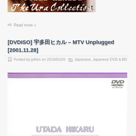
Read more »
[DVDISO] 宇多田ヒカル – MTV Unplugged
[2001.11.28]
Posted by
jpfiles
on
2019/03/20
Japanese
,
Japanese DVD & BD