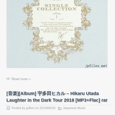
Read more »
[音楽][Album] 宇多田ヒカル – Hikaru Utada
Laughter in the Dark Tour 2018 [MP3+Flac] rar
Posted by
jpfiles
on
2019/06/28
Japanese Music