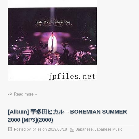
Read more »
[Album] 宇多田ヒカル – BOHEMIAN SUMMER
2000 [MP3](2000)
Posted by
jpfiles
on
2019/03/18
Japanese
,
Japanese Music