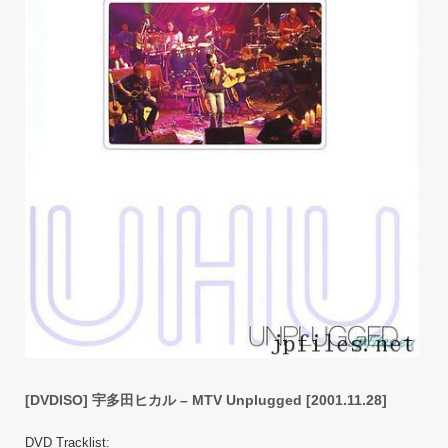
[DVDISO] 宇多田ヒカル – MTV Unplugged [2001.11.28]
DVD Tracklist: