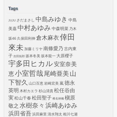
Tags
中島みゆき
中島
さだまさし
JUJU
中村あゆみ
美嘉
中森明菜
乃木
倖田
倉木麻衣
坂46
久保田利伸
來未
南條愛乃
古内東
加藤ミリヤ
子
大原櫻子
坂本冬美
坂本龍一
吉田拓郎
宇多田ヒカル
安室奈美
小室哲哉
山
尾崎亜美
恵
下智久
徳永
嵐
山口百恵
岩崎宏美
英明
松任谷由
木村カエラ
杉山清貴
実
槇原
松田聖子
松山千春
椎名林檎
水樹奈々
浜崎あゆみ
敬之
浜田省吾
浜田麻里
清水翔太
相川七瀬