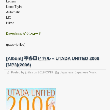
Letters
Keep Tryin’
Automatic
MC
Hikari
Download/ダウンロード
(pass=jpfiles)
[Album] 宇多田ヒカル – UTADA UNITED 2006
[MP3](2006)
Posted by
jpfiles
on
2019/03/19
Japanese
,
Japanese Music