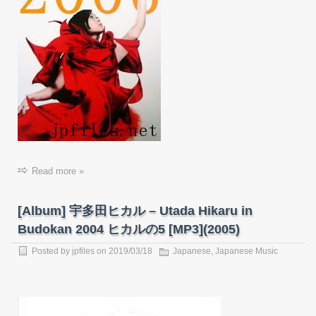
Read more »
[Album] 宇多田ヒカル – Utada Hikaru in
Budokan 2004 ヒカルの5 [MP3](2005)
Posted by
jpfiles
on
2019/03/18
Japanese
,
Japanese Music