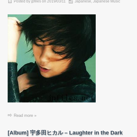
Posted by
jpfiles
on
2019/03/11
Japanese
,
Japanese Music
Read more »
[Album] 宇多田ヒカル – Laughter in the Dark