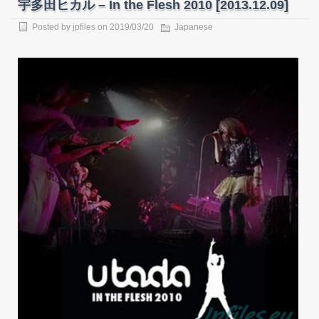
宇多田ヒカル – In the Flesh 2010 [2013.12.09]
Posted by
jpfiles
on
2019/03/20
Japanese