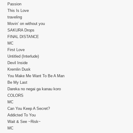
Passion
This Is Love
traveling
Movin’ on without you
SAKURA Drops
FINAL DISTANCE
MC
First Love
Untitled (Interlude)
Devil Inside
Kremlin Dusk
You Make Me Want To Be A Man
Be My Last
Dareka no negai ga kanau koro
COLORS
MC
Can You Keep A Secret?
Addicted To You
Wait & See ~Risk~
MC