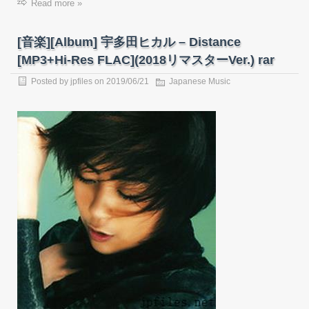
Read more »
[音楽][Album] 宇多田ヒカル – Distance
[MP3+Hi-Res FLAC](2018リマスターVer.) rar
Posted by
jpfiles
on
2019/06/21
Japanese Music