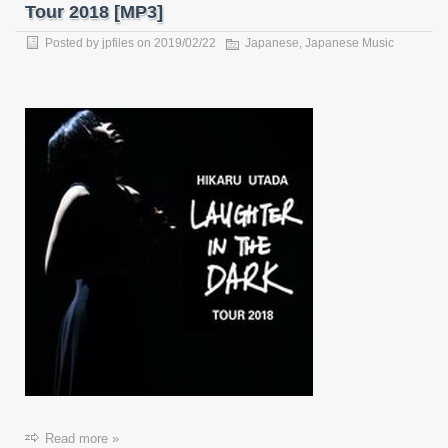
Tour 2018 [MP3]
Posted by
jpfiles
on
2019/02/22
Japanese
,
Japanese Music
Read more »