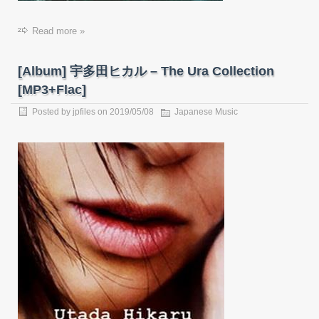
Read more »
[Album] 宇多田ヒカル – The Ura Collection
[MP3+Flac]
Posted by
jpfiles
on
2019/05/08
Japanese Music