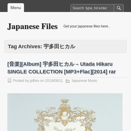
Menu
Japanese Files
Get your japanese files here..
Tag Archives:
宇多田ヒカル
[音楽][Album] 宇多田ヒカル – Utada Hikaru
SINGLE COLLECTION [MP3+Flac][2014] rar
Posted by
jpfiles
on
2019/08/11
Japanese Music