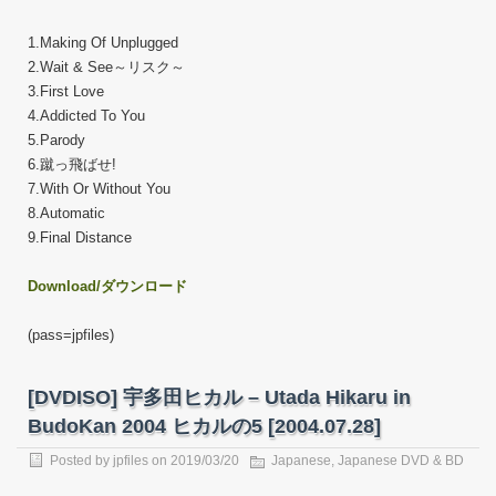
1.Making Of Unplugged
2.Wait & See～リスク～
3.First Love
4.Addicted To You
5.Parody
6.蹴っ飛ばせ!
7.With Or Without You
8.Automatic
9.Final Distance
Download/ダウンロード
(pass=jpfiles)
[DVDISO] 宇多田ヒカル – Utada Hikaru in
BudoKan 2004 ヒカルの5 [2004.07.28]
Posted by
jpfiles
on
2019/03/20
Japanese
,
Japanese DVD & BD