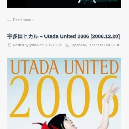
Read more »
宇多田ヒカル – Utada United 2006 [2006.12.20]
Posted by
jpfiles
on
2019/03/20
Japanese
,
Japanese DVD & BD