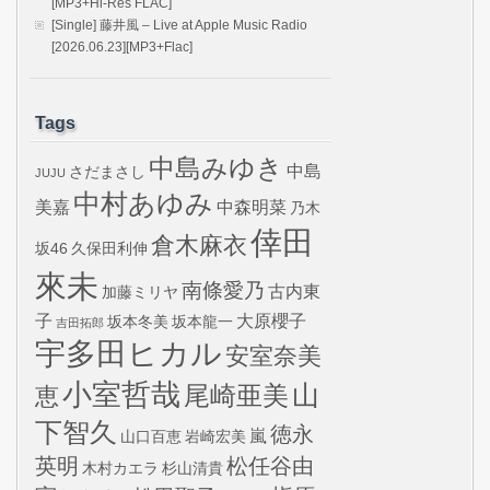
[MP3+Hi-Res FLAC]
[Single] 藤井風 – Live at Apple Music Radio
[2026.06.23][MP3+Flac]
Tags
中島みゆき
中島
さだまさし
JUJU
中村あゆみ
美嘉
中森明菜
乃木
倖田
倉木麻衣
坂46
久保田利伸
來未
南條愛乃
古内東
加藤ミリヤ
子
大原櫻子
坂本冬美
坂本龍一
吉田拓郎
宇多田ヒカル
安室奈美
小室哲哉
山
尾崎亜美
恵
下智久
徳永
嵐
山口百恵
岩崎宏美
英明
松任谷由
木村カエラ
杉山清貴