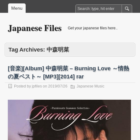
Menu
Japanese Files
Get your japanese files here..
Tag Archives:
中森明菜
[音楽][Album] 中森明菜 – Burning Love ～情熱
の夏ベスト～ [MP3][2014] rar
Posted by
jpfiles
on
2019/07/26
Japanese Music