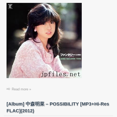
Read more »
[Album] 中森明菜 – POSSIBILITY [MP3+Hi-Res
FLAC](2012)