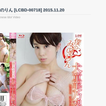
 [LCBD-00718] 2015.11.20
nese Idol Video