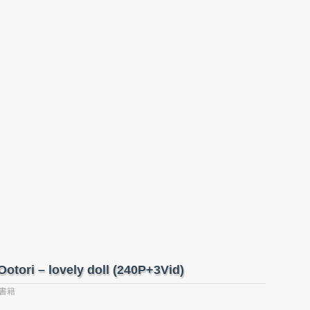
ori – lovely doll (240P+3Vid)
書籍