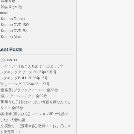
成年書籍
雑誌 &その他
orean
Korean Drama
Korean DVD-ISO
Korean DVD-Rip
Korean Movie
ent Posts
プレNo.33
アンソロジー] あまえちあそーとぼっくす
ングキングアワーズ 2026年09月号
ングキングBULL 2026年17号
刊モーニング 2026年36・37号
田畠裕基] ブラッククローバー 全38巻
椋蔵] アクトレスアクト 全02巻
宇田川うた子] 私はいったい何役令嬢なんでし
う！？ 全05巻
弥美津峠 (鳳まひろ)] ローション3P M性感で
したい人妻の話
人生横滑り。 (荒岸来歩)] 激闘！！おま◯こメ
ド決定戦！！