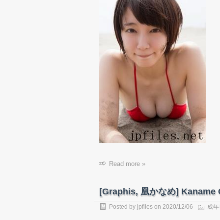
Read more »
[Graphis, 凰かなめ] Kaname Oot
Posted by
jpfiles
on 2020/12/06
成年