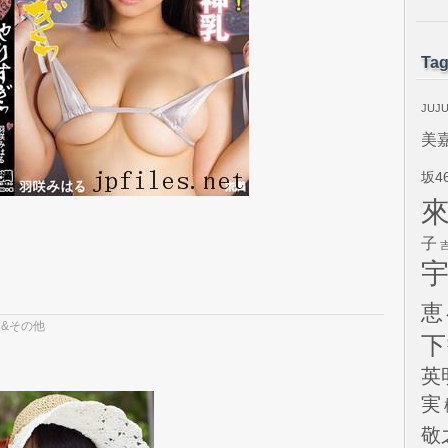
Ta
JUJ
美
坂4
子
恵
 &その他
下
英
実
敬