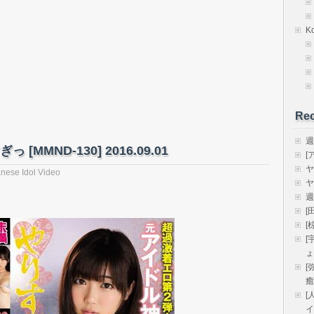
K
Rec
週
[MMND-130] 2016.09.01
[
ヤ
nese Idol Video
ヤ
週
[
[
[
ょ
[
癒
[
イ