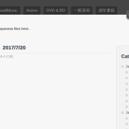
ow&Music
Anime
DVD & BD
一般漫画
成年書籍
apanese files here..
17/7/20
Cat
 &その他
J
J