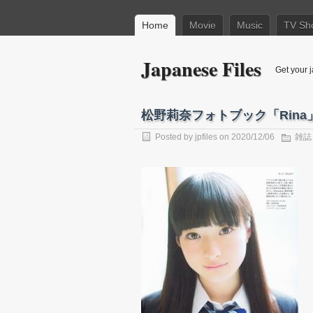
Home
Movie
Music
TV Sh
Japanese Files
Get your j
松野莉奈フォトブック「Rina」20
Posted by
jpfiles
on 2020/12/06
雑誌