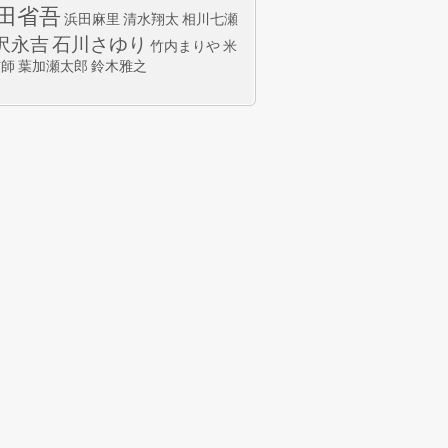
田省吾
浜田麻里
清水翔太
相川七瀬
沢永吉
石川さゆり
竹内まりや
米
玄師
葉加瀬太郎
鈴木雅之