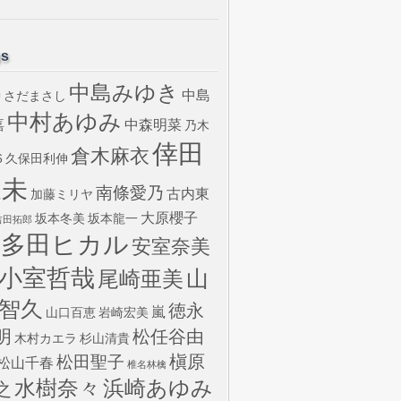
gs
中島みゆき
中島
さだまさし
U
中村あゆみ
嘉
中森明菜
乃木
倖田
倉木麻衣
6
久保田利伸
來未
南條愛乃
古内東
加藤ミリヤ
大原櫻子
坂本冬美
坂本龍一
吉田拓郎
宇多田ヒカル
安室奈美
小室哲哉
山
尾崎亜美
智久
徳永
嵐
山口百恵
岩崎宏美
明
松任谷由
木村カエラ
杉山清貴
槇原
松田聖子
松山千春
椎名林檎
水樹奈々
浜崎あゆみ
之