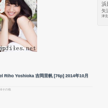
浜
矢
津
el Riho Yoshioka 吉岡里帆 [76p] 2014年10月
 &その他