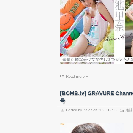
Read more »
[BOMB.tv] GRAVURE Chann
号
Posted by
jpfiles
on 2020/12/06
雑誌