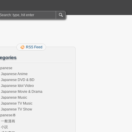
RSS Feed
egories
apanese
Japanese Anime
Japanese DVD & BD
Japanese Idol Video
Japanese Movie & Drama
Japanese Music
Japanese TV Music
Japanese TV Show
apanese本
一般漫画
小説