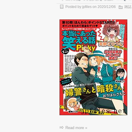
Posted by
jpfiles
on 2020/12/06
雑誌
Read more »