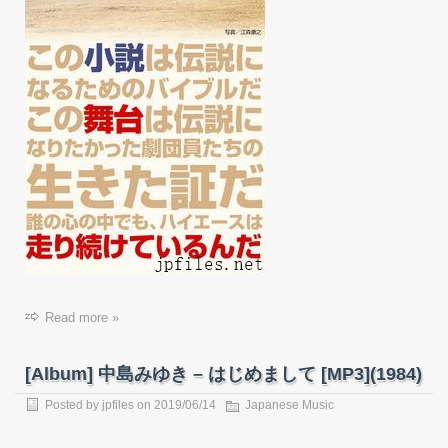
Read more »
[Album] 中島みゆき – はじめまして [MP3](1984)
Posted by
jpfiles
on 2019/06/14
Japanese Music