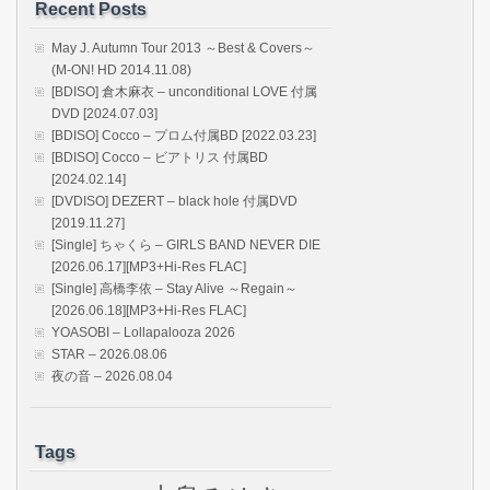
Recent Posts
May J. Autumn Tour 2013 ～Best & Covers～
(M-ON! HD 2014.11.08)
[BDISO] 倉木麻衣 – unconditional LOVE 付属
DVD [2024.07.03]
[BDISO] Cocco – プロム付属BD [2022.03.23]
[BDISO] Cocco – ビアトリス 付属BD
[2024.02.14]
[DVDISO] DEZERT – black hole 付属DVD
[2019.11.27]
[Single] ちゃくら – GIRLS BAND NEVER DIE
[2026.06.17][MP3+Hi-Res FLAC]
[Single] 高橋李依 – Stay Alive ～Regain～
[2026.06.18][MP3+Hi-Res FLAC]
YOASOBI – Lollapalooza 2026
STAR – 2026.08.06
夜の音 – 2026.08.04
Tags