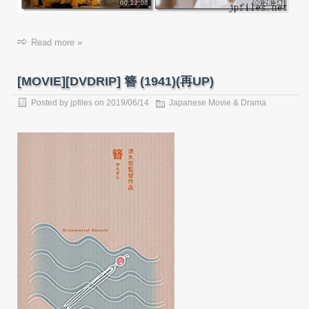
Read more »
[MOVIE][DVDRIP] 簪 (1941)(再UP)
Posted by
jpfiles
on 2019/06/14
Japanese Movie & Drama