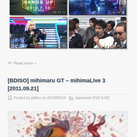
Read more »
[BDISO] mihimaru GT – mihimaLive 3
[2011.09.21]
Posted by
jpfiles
on 2019/06/14
Japanese DVD & BD