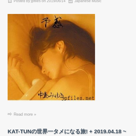
Posted by
jpfiles
on 2019/06/14
Japanese Music
Read more »
KAT-TUNの世界一タメになる旅! + 2019.04.18 ~