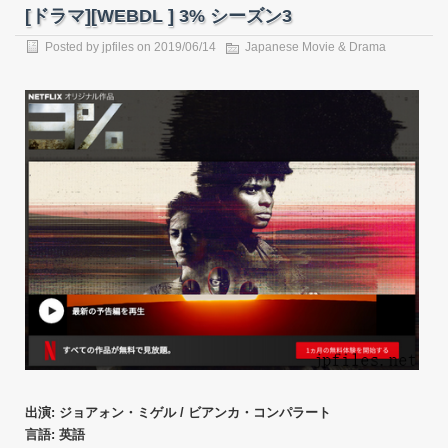
[ドラマ][WEBDL ] 3% シーズン3
Posted by
jpfiles
on 2019/06/14
Japanese Movie & Drama
出演: ジョアォン・ミゲル / ビアンカ・コンパラート
言語: 英語