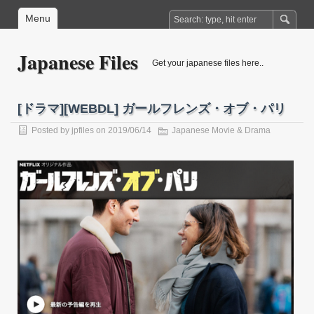
Menu
Japanese Files
Get your japanese files here..
[ドラマ][WEBDL] ガールフレンズ・オブ・パリ
Posted by
jpfiles
on 2019/06/14
Japanese Movie & Drama