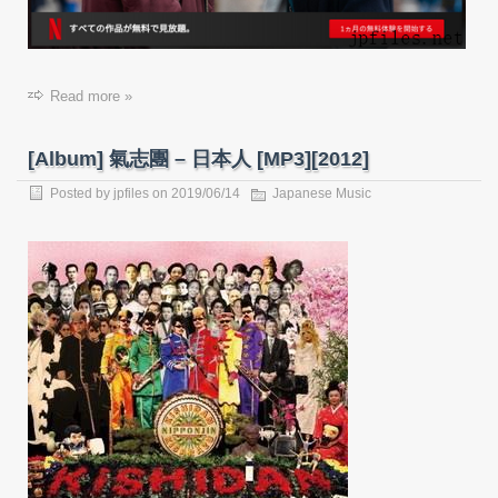
Read more »
[Album] 氣志團 – 日本人 [MP3][2012]
Posted by
jpfiles
on 2019/06/14
Japanese Music