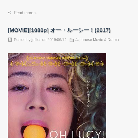
Read more »
[MOVIE][1080p] オー・ルーシー！(2017)
Posted by
jpfiles
on 2019/06/14
Japanese Movie & Drama