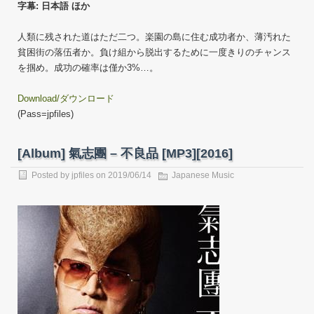
字幕: 日本語 ほか
人類に残された道はただ二つ。楽園の島に住む成功者か、薄汚れた
貧困街の落伍者か。負け組から脱出するために一度きりのチャンス
を掴め。成功の確率は僅か3%…。
Download/ダウンロード
(Pass=jpfiles)
[Album] 氣志團 – 不良品 [MP3][2016]
Posted by
jpfiles
on 2019/06/14
Japanese Music