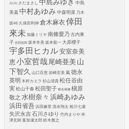
中島みゆき
中島
さだまさし
JUJU
中村あゆみ
美嘉
中森明菜
乃木
倖田
倉木麻衣
坂46
久保田利伸
來未
南條愛乃
古内東
加藤ミリヤ
子
大原櫻子
坂本冬美
坂本龍一
吉田拓郎
宇多田ヒカル
安室奈美
小室哲哉
山
尾崎亜美
恵
下智久
徳永
嵐
山口百恵
岩崎宏美
英明
松任谷由
木村カエラ
杉山清貴
実
槇原
松田聖子
松山千春
椎名林檎
水樹奈々
浜崎あゆみ
敬之
浜田省吾
浜田麻里
清水翔太
相川七瀬
矢沢永吉
石川さゆり
竹内まりや
米
津玄師
葉加瀬太郎
鈴木雅之