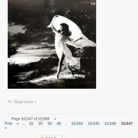
Read more »
Page 10,647 of 10,966
«
First
«
...
10
20
30
40
...
10,644
10,645
10,646
10,647
»