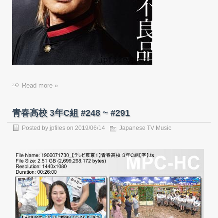
Read more »
青春高校 3年C組 #248 ~ #291
Posted by
jpfiles
on 2019/06/14
Japanese TV Music