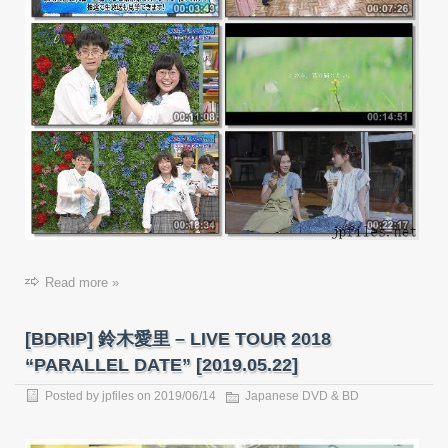
Read more »
[BDRIP] 鈴木愛里 – LIVE TOUR 2018
“PARALLEL DATE” [2019.05.22]
Posted by
jpfiles
on 2019/06/14
Japanese DVD & BD