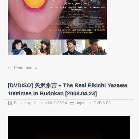
Read more »
[DVDISO] 矢沢永吉 – The Real Eikichi Yazawa
100times in Budokan [2008.04.23]
Posted by
jpfiles
on 2019/06/14
Japanese DVD & BD