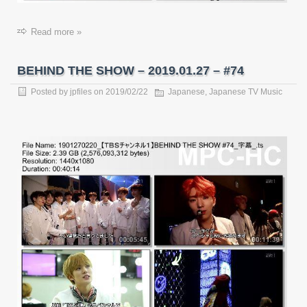
Read more »
BEHIND THE SHOW – 2019.01.27 – #74
Posted by
jpfiles
on
2019/02/22
Japanese
,
Japanese TV Music