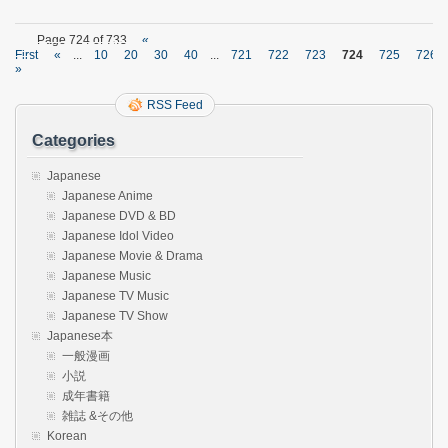
Page 724 of 733
«
First
«
...
10
20
30
40
...
721
722
723
724
725
726
»
RSS Feed
Categories
Japanese
Japanese Anime
Japanese DVD & BD
Japanese Idol Video
Japanese Movie & Drama
Japanese Music
Japanese TV Music
Japanese TV Show
Japanese本
一般漫画
小説
成年書籍
雑誌 &その他
Korean