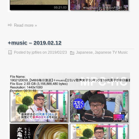
Read more »
+music – 2019.02.12
Posted by
jpfiles
on
2019/02/23
Japanese
,
Japanese TV Music