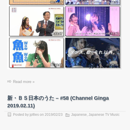
Read more »
新・ＢＳ日本のうた – #58 (Channel Ginga
2019.02.11)
Posted by
jpfiles
on
2019/02/23
Japanese
,
Japanese TV Music