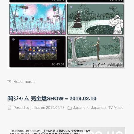
Read more »
関ジャム 完全燃SHOW – 2019.02.10
Posted by
jpfiles
on
2019/02/23
Japanese
,
Japanese TV Music