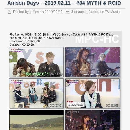
Anison Days – 2019.02.11 – #84 MYTH & ROID
Posted by
jpfiles
on
2019/02/23
Japanese
,
Japanese TV Music