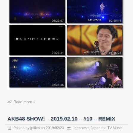
Read more »
AKB48 SHOW! – 2019.02.10 – #10 – REMIX
Posted by
jpfiles
on
2019/02/23
Japanese
,
Japanese TV Music