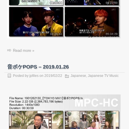
Read more »
音ボケPOPS – 2019.01.26
Posted by
jpfiles
on
2019/02/22
Japanese
,
Japanese TV Music