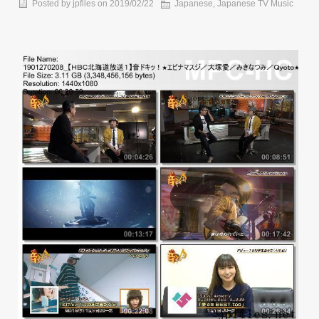
Posted by
jpfiles
on
2019/02/22
Japanese
,
Japanese TV Music