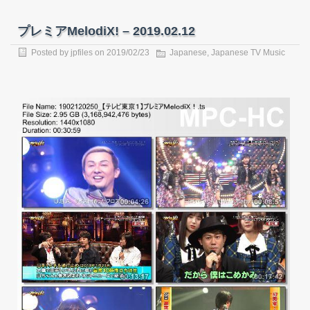
プレミアMelodiX! – 2019.02.12
Posted by
jpfiles
on
2019/02/23
Japanese
,
Japanese TV Music