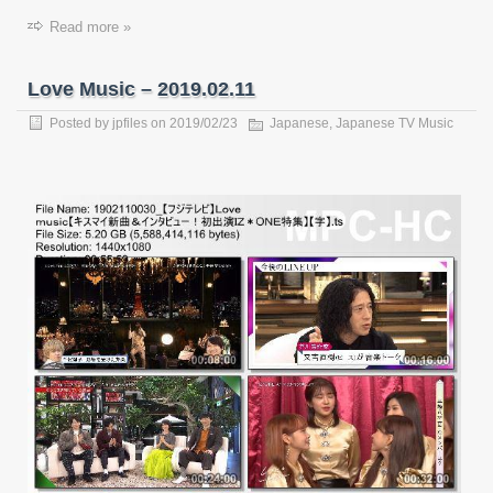
Read more »
Love Music – 2019.02.11
Posted by
jpfiles
on
2019/02/23
Japanese
,
Japanese TV Music