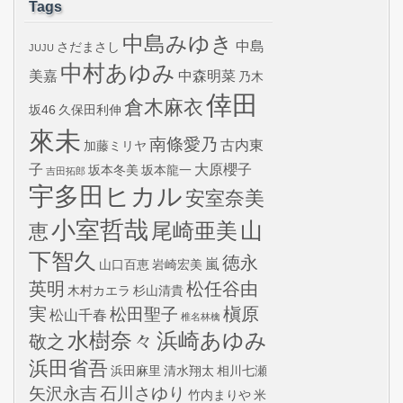
Tags
中島みゆき
中島
さだまさし
JUJU
中村あゆみ
美嘉
中森明菜
乃木
倖田
倉木麻衣
坂46
久保田利伸
來未
南條愛乃
古内東
加藤ミリヤ
子
大原櫻子
坂本冬美
坂本龍一
吉田拓郎
宇多田ヒカル
安室奈美
小室哲哉
山
尾崎亜美
恵
下智久
徳永
嵐
山口百恵
岩崎宏美
英明
松任谷由
木村カエラ
杉山清貴
実
槇原
松田聖子
松山千春
椎名林檎
水樹奈々
浜崎あゆみ
敬之
浜田省吾
浜田麻里
清水翔太
相川七瀬
矢沢永吉
石川さゆり
竹内まりや
米