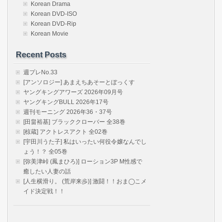
Korean Drama
Korean DVD-ISO
Korean DVD-Rip
Korean Movie
Recent Posts
週プレNo.33
[アンソロジー] あまえちあそーとぼっくす
ヤングキングアワーズ 2026年09月号
ヤングキングBULL 2026年17号
週刊モーニング 2026年36・37号
[田畠裕基] ブラッククローバー 全38巻
[椋蔵] アクトレスアクト 全02巻
[宇田川うた子] 私はいったい何役令嬢なんでし
ょう！？ 全05巻
[弥美津峠 (鳳まひろ)] ローション3P M性感で
癒したい人妻の話
[人生横滑り。 (荒岸来歩)] 激闘！！おま◯こメ
イド決定戦！！