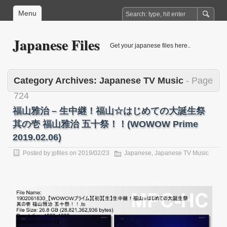
Menu
Japanese Files
Get your japanese files here..
Category Archives:
Japanese TV Music
- Page
724
福山雅治 – 生中継！福山☆はじめての大誕生祭
其の壱 福山雅治 五十祭！！(WOWOW Prime
2019.02.06)
Posted by
jpfiles
on
2019/02/23
Japanese
,
Japanese TV Music