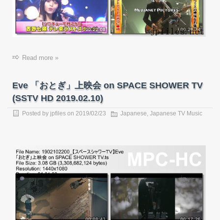
Read more »
Eve 「おとぎ」上映会 on SPACE SHOWER TV
(SSTV HD 2019.02.10)
Posted by
jpfiles
on
2019/02/23
Japanese
,
Japanese TV Music