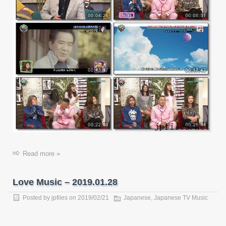
Read more »
Love Music – 2019.01.28
Posted by
jpfiles
on
2019/02/21
Japanese
,
Japanese TV Music