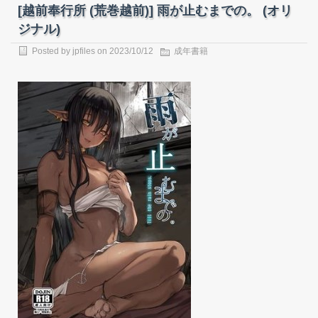
[越前奉行所 (荒巻越前)] 雨が止むまでの。 (オリ
ジナル)
Posted by
jpfiles
on
2023/10/12
成年書籍