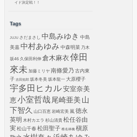
イド決定戦！！
Tags
中島みゆき
中島
さだまさし
JUJU
中村あゆみ
美嘉
中森明菜
乃木
倖田
倉木麻衣
坂46
久保田利伸
來未
南條愛乃
古内東
加藤ミリヤ
子
大原櫻子
坂本冬美
坂本龍一
吉田拓郎
宇多田ヒカル
安室奈美
小室哲哉
山
尾崎亜美
恵
下智久
徳永
嵐
山口百恵
岩崎宏美
英明
松任谷由
木村カエラ
杉山清貴
実
槇原
松田聖子
松山千春
椎名林檎