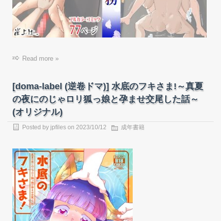
Read more »
[doma-label (逆卷ドマ)] 水底のフキさま!～真夏
の夜にのじゃロリ狐っ娘と孕ませ交尾した話～
(オリジナル)
Posted by
jpfiles
on
2023/10/12
成年書籍