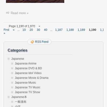
Read more »
Page 1,190 of 1,970
«
First
«
...
10
20
30
40
...
1,187
1,188
1,189
1,190
1,19
»
RSS Feed
Categories
Japanese
Japanese Anime
Japanese DVD & BD
Japanese Idol Video
Japanese Movie & Drama
Japanese Music
Japanese TV Music
Japanese TV Show
Japanese本
一般漫画
小説