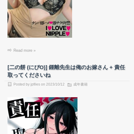
Read more »
[二の餅 (にぴO)] 鍾離先生は俺のお嫁さん + 責任
取ってくださいね
Posted by
jpfiles
on
2023/10/12
成年書籍