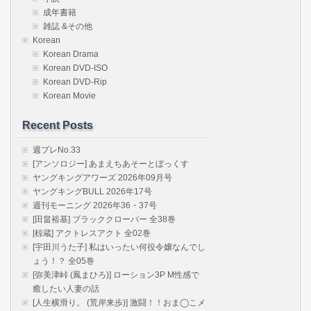
成年書籍
雑誌 &その他
Korean
Korean Drama
Korean DVD-ISO
Korean DVD-Rip
Korean Movie
Recent Posts
週プレNo.33
[アンソロジー] あまえちあそーとぼっくす
ヤングキングアワーズ 2026年09月号
ヤングキングBULL 2026年17号
週刊モーニング 2026年36・37号
[田畠裕基] ブラッククローバー 全38巻
[椋蔵] アクトレスアクト 全02巻
[宇田川うた子] 私はいったい何役令嬢なんでし
ょう！？ 全05巻
[弥美津峠 (鳳まひろ)] ローション3P M性感で
癒したい人妻の話
[人生横滑り。 (荒岸来歩)] 激闘！！おま◯こメ