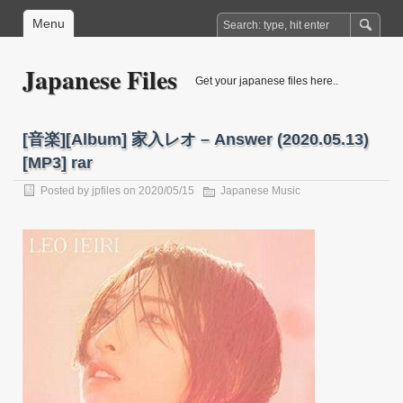
Menu
Japanese Files
Get your japanese files here..
[音楽][Album] 家⼊レオ – Answer (2020.05.13)
[MP3] rar
Posted by
jpfiles
on 2020/05/15
Japanese Music