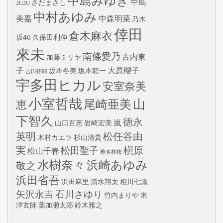
中島みゆき
中島
さだまさし
JUJU
中村あゆみ
美嘉
中森明菜
乃木
倖田
倉木麻衣
坂46
久保田利伸
來未
南條愛乃
古内東
加藤ミリヤ
子
大原櫻子
坂本冬美
坂本龍一
吉田拓郎
宇多田ヒカル
安室奈美
小室哲哉
山
尾崎亜美
恵
下智久
徳永
嵐
山口百恵
岩崎宏美
英明
松任谷由
木村カエラ
杉山清貴
実
槇原
松田聖子
松山千春
椎名林檎
水樹奈々
浜崎あゆみ
敬之
浜田省吾
浜田麻里
清水翔太
相川七瀬
矢沢永吉
石川さゆり
竹内まりや
米
津玄師
葉加瀬太郎
鈴木雅之