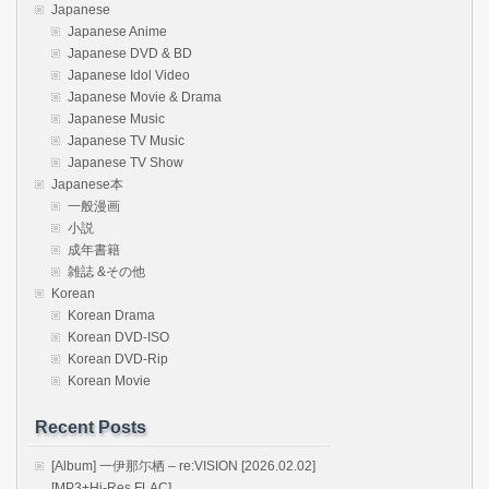
Japanese
Japanese Anime
Japanese DVD & BD
Japanese Idol Video
Japanese Movie & Drama
Japanese Music
Japanese TV Music
Japanese TV Show
Japanese本
一般漫画
小説
成年書籍
雑誌 &その他
Korean
Korean Drama
Korean DVD-ISO
Korean DVD-Rip
Korean Movie
Recent Posts
[Album] 一伊那尓栖 – re:VISION [2026.02.02]
[MP3+Hi-Res FLAC]