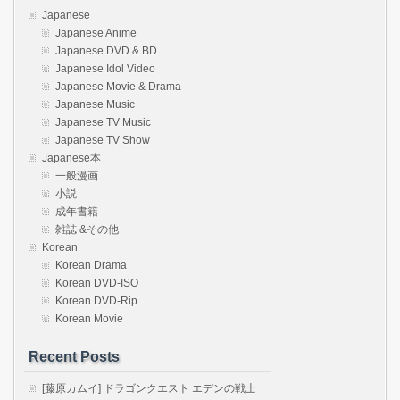
Japanese
Japanese Anime
Japanese DVD & BD
Japanese Idol Video
Japanese Movie & Drama
Japanese Music
Japanese TV Music
Japanese TV Show
Japanese本
一般漫画
小説
成年書籍
雑誌 &その他
Korean
Korean Drama
Korean DVD-ISO
Korean DVD-Rip
Korean Movie
Recent Posts
[藤原カムイ] ドラゴンクエスト エデンの戦士