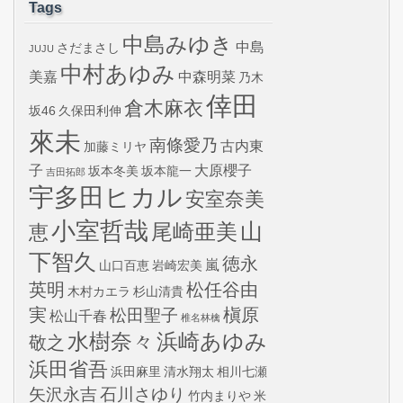
Tags
中島みゆき
中島
さだまさし
JUJU
中村あゆみ
美嘉
中森明菜
乃木
倖田
倉木麻衣
坂46
久保田利伸
來未
南條愛乃
古内東
加藤ミリヤ
子
大原櫻子
坂本冬美
坂本龍一
吉田拓郎
宇多田ヒカル
安室奈美
小室哲哉
山
尾崎亜美
恵
下智久
徳永
嵐
山口百恵
岩崎宏美
英明
松任谷由
木村カエラ
杉山清貴
実
槇原
松田聖子
松山千春
椎名林檎
水樹奈々
浜崎あゆみ
敬之
浜田省吾
浜田麻里
清水翔太
相川七瀬
矢沢永吉
石川さゆり
竹内まりや
米