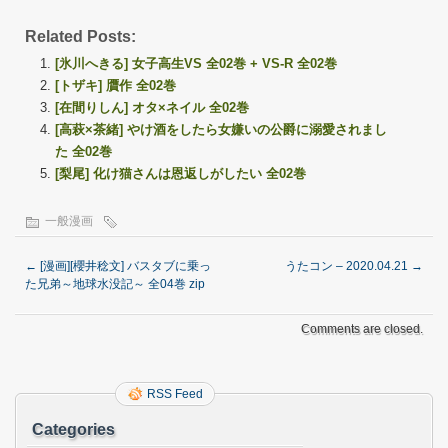
Related Posts:
[氷川へきる] 女子高生VS 全02巻 + VS-R 全02巻
[トザキ] 贋作 全02巻
[在間りしん] オタ×ネイル 全02巻
[高萩×茶緒] やけ酒をしたら女嫌いの公爵に溺愛されまし
た 全02巻
[梨尾] 化け猫さんは恩返しがしたい 全02巻
一般漫画
←
[漫画][櫻井稔文] バスタブに乗っ
うたコン – 2020.04.21
→
た兄弟～地球水没記～ 全04巻 zip
Comments are closed.
RSS Feed
Categories