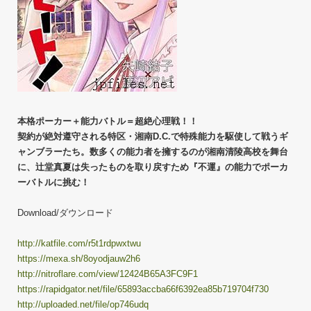
本格ポーカー＋能力バトル＝超絶心理戦！！
契約が絶対遵守される特区・湘南D.C.で特殊能力を駆使して戦うギ
ャンブラーたち。数多くの能力者を擁するのが湘南清陵高校を舞台
に、辻堂真夏は失ったものを取り戻すため『不運』の能力でポーカ
ーバトルに挑む！
Download/ダウンロード
http://katfile.com/r5t1rdpwxtwu
https://mexa.sh/8oyodjauw2h6
http://nitroflare.com/view/12424B65A3FC9F1
https://rapidgator.net/file/65893accba66f6392ea85b719704f730
http://uploaded.net/file/op746udq