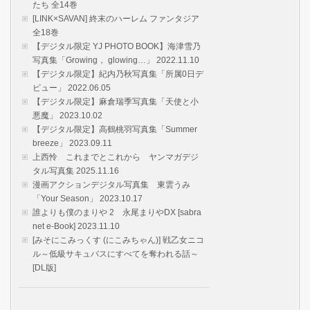
たち 全14巻
[LINK×SAVAN] 終末のハーレム ファンタジア
全18巻
【デジタル限定 YJ PHOTO BOOK】海津雪乃
写真集「Growing， glowing…」 2022.11.10
【デジタル限定】紀内乃秋写真集「所属0日デ
ビュー」 2022.06.05
【デジタル限定】麻倉瑞季写真集「天使と小
悪魔」 2023.10.02
【デジタル限定】高鶴桃羽写真集「Summer
breeze」 2023.09.11
上西怜 これまでとこれから ヤンマガデジ
タル写真集 2025.11.16
漫画アクションデジタル写真集 東雲うみ
「Your Season」 2023.10.17
誰よりも僕のまりや 2 永尾まりやDX [sabra
net e-Book] 2023.11.10
[みそにこみっくす (にこみちゃん)] 戦乙女ニコ
ル～低級サキュバスにすべてを奪われる話～
[DL版]