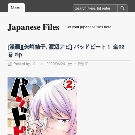
Menu
Japanese Files
Get your japanese files here..
[漫画][矢崎結子, 渡辺アビ] バッドビート！ 全02
巻 zip
Posted by
jpfiles
on 2020/04/24
一般漫画