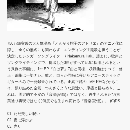
750万部突破の大人気漫画『とんがり帽子のアトリエ』のアニメ化に
際し、全くの無名にも関わらず、エンディング主題歌を担うことが
決定したシンガーソングライター / Nakamura Hak。凄まじい歌声と
ソングライティングで、提出した3曲がすべてEDに採用されるとい
う異例の事態に。1st EP『白は夢』7曲と同様、収録曲はすべて、修
正・編集は一切ナシ。歌と、自らが同時に弾いたアコースティック
ギターのみで一発録音されている。正真正銘のLIVE RECだからこ
そ、張り詰めた空気、つんざくような息遣い、摩擦と揺らめき。こ
れは、固定的で不変の『音源(記録)』ではなく、再生されるたび(言
葉通り再現ではなく)何度でも生まれ変わる『音楽(記憶)』。 (C)RS
01. ただ美しい呪い
02. 夜に浮かぶ
03. 光り