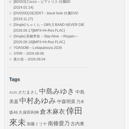
[BDISO] Cocco – ビアトリス 付属BD
[2024.02.14]
[DVDISO] DEZERT – black hole 付属DVD
[2019.11.27]
[Single] ちゃくら – GIRLS BAND NEVER DIE
[2026.06.17][MP3+Hi-Res FLAC]
[Single] 高橋李依 – Stay Alive ～Regain～
[2026.06.18][MP3+Hi-Res FLAC]
YOASOBI – Lollapalooza 2026
STAR – 2026.08.06
夜の音 – 2026.08.04
Tags
中島みゆき
中島
さだまさし
JUJU
中村あゆみ
美嘉
中森明菜
乃木
倖田
倉木麻衣
坂46
久保田利伸
來未
南條愛乃
古内東
加藤ミリヤ