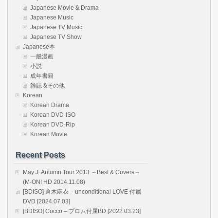
Japanese Movie & Drama
Japanese Music
Japanese TV Music
Japanese TV Show
Japanese本
一般漫画
小説
成年書籍
雑誌 &その他
Korean
Korean Drama
Korean DVD-ISO
Korean DVD-Rip
Korean Movie
Recent Posts
May J. Autumn Tour 2013 ～Best & Covers～
(M-ON! HD 2014.11.08)
[BDISO] 倉木麻衣 – unconditional LOVE 付属
DVD [2024.07.03]
[BDISO] Cocco – プロム付属BD [2022.03.23]