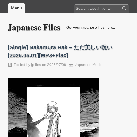
Menu
Japanese Files
Get your japanese files here..
[Single] Nakamura Hak – ただ美しい呪い
[2026.05.01][MP3+Flac]
Posted by
jpfiles
on 2026/07/08
Japanese Music