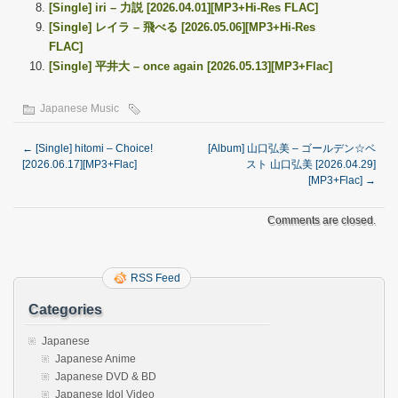
[Single] iri – 力説 [2026.04.01][MP3+Hi-Res FLAC]
[Single] レイラ – 飛べる [2026.05.06][MP3+Hi-Res
FLAC]
[Single] 平井大 – once again [2026.05.13][MP3+Flac]
Japanese Music
←
[Single] hitomi – Choice!
[Album] 山口弘美 – ゴールデン☆ベ
[2026.06.17][MP3+Flac]
スト 山口弘美 [2026.04.29]
[MP3+Flac]
→
Comments are closed.
RSS Feed
Categories
Japanese
Japanese Anime
Japanese DVD & BD
Japanese Idol Video