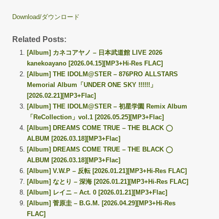
Download/ダウンロード
Related Posts:
[Album] カネコアヤノ – 日本武道館 LIVE 2026
kanekoayano [2026.04.15][MP3+Hi-Res FLAC]
[Album] THE IDOLM@STER – 876PRO ALLSTARS
Memorial Album「UNDER ONE SKY !!!!!!」
[2026.02.21][MP3+Flac]
[Album] THE IDOLM@STER – 初星学園 Remix Album
「ReCollection」vol.1 [2026.05.25][MP3+Flac]
[Album] DREAMS COME TRUE – THE BLACK ◯
ALBUM [2026.03.18][MP3+Flac]
[Album] DREAMS COME TRUE – THE BLACK ◯
ALBUM [2026.03.18][MP3+Flac]
[Album] V.W.P – 反転 [2026.01.21][MP3+Hi-Res FLAC]
[Album] なとり – 深海 [2026.01.21][MP3+Hi-Res FLAC]
[Album] レイニ – Act. 0 [2026.01.21][MP3+Flac]
[Album] 菅原圭 – B.G.M. [2026.04.29][MP3+Hi-Res
FLAC]