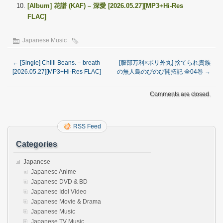
[Album] 花譜 (KAF) – 深愛 [2026.05.27][MP3+Hi-Res
FLAC]
Japanese Music
←
[Single] Chilli Beans. – breath
[服部万利×ポリ外丸] 捨てられ貴族
[2026.05.27][MP3+Hi-Res FLAC]
の無人島のびのび開拓記 全04巻
→
Comments are closed.
RSS Feed
Categories
Japanese
Japanese Anime
Japanese DVD & BD
Japanese Idol Video
Japanese Movie & Drama
Japanese Music
Japanese TV Music