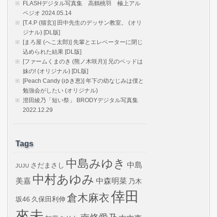
FLASHデジタル写真集 高鶴桃羽 極上アル
ペジオ 2024.05.14
[T.4.P (猫玄)] 田中先生のデッサン教室。 (オリ
ジナル) [DL版]
[まろ屋 (へこ太郎)] 先輩とエレベーターに閉じ
込められた結果 [DL版]
[ファームくまのき (熊ノ木咲月)] 兄のベッドは
妹の! (オリジナル) [DL版]
[Peach Candy (ゆき恵)] 年下の幼なじみは僕と
勉強会がしたい (オリジナル)
澄田綾乃「短い祭」 BRODYデジタル写真集
2022.12.29
Tags
中島みゆき
中島
さだまさし
JUJU
中村あゆみ
美嘉
中森明菜
乃木
倖田
倉木麻衣
坂46
久保田利伸
來未