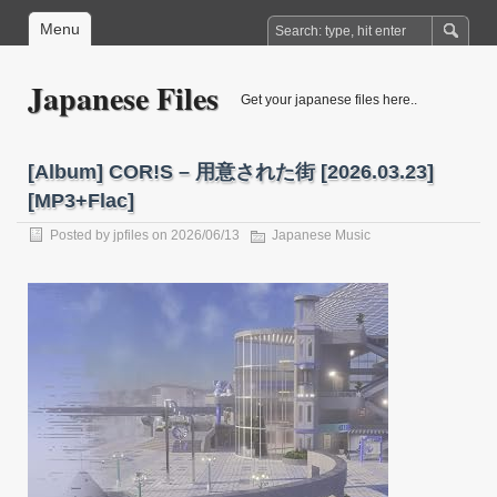
Menu
Japanese Files
Get your japanese files here..
[Album] COR!S – 用意された街 [2026.03.23]
[MP3+Flac]
Posted by
jpfiles
on 2026/06/13
Japanese Music