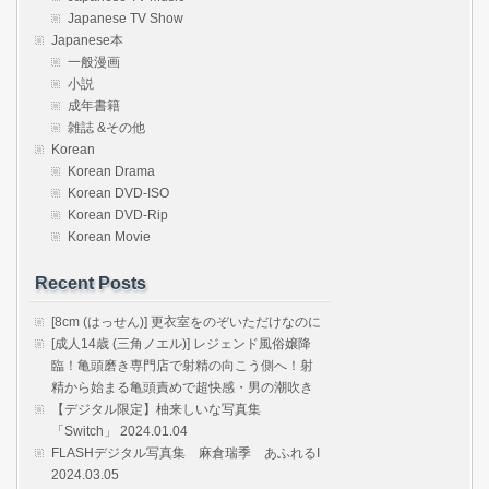
Japanese TV Show
Japanese本
一般漫画
小説
成年書籍
雑誌 &その他
Korean
Korean Drama
Korean DVD-ISO
Korean DVD-Rip
Korean Movie
Recent Posts
[8cm (はっせん)] 更衣室をのぞいただけなのに
[成人14歳 (三角ノエル)] レジェンド風俗嬢降
臨！亀頭磨き専門店で射精の向こう側へ！射
精から始まる亀頭責めで超快感・男の潮吹き
【デジタル限定】柚来しいな写真集
「Switch」 2024.01.04
FLASHデジタル写真集 麻倉瑞季 あふれるI
2024.03.05