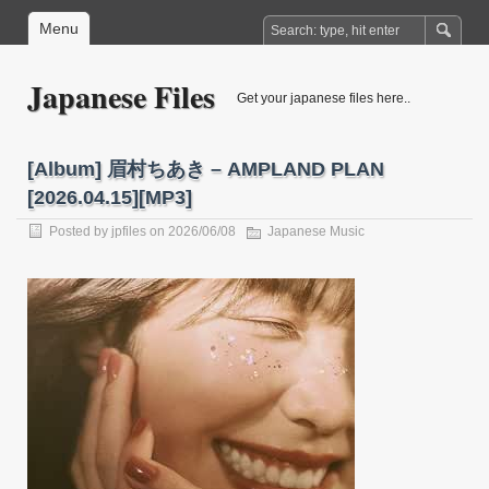
Menu
Japanese Files
Get your japanese files here..
[Album] 眉村ちあき – AMPLAND PLAN
[2026.04.15][MP3]
Posted by
jpfiles
on 2026/06/08
Japanese Music