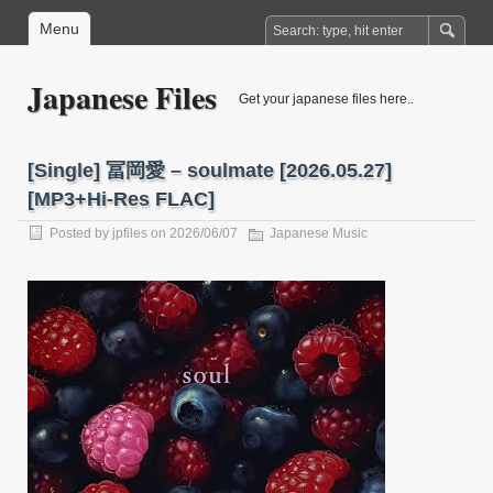
Menu
Japanese Files
Get your japanese files here..
[Single] 冨岡愛 – soulmate [2026.05.27]
[MP3+Hi-Res FLAC]
Posted by
jpfiles
on 2026/06/07
Japanese Music