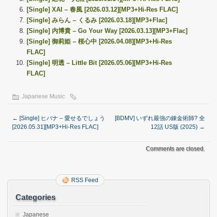
[Single] XAI – 春風 [2026.03.12][MP3+Hi-Res FLAC]
[Single] みらん – くるみ [2026.03.18][MP3+Flac]
[Single] 内博貴 – Go Your Way [2026.03.13][MP3+Flac]
[Single] 御莉姫 – 桜心中 [2026.04.08][MP3+Hi-Res
FLAC]
[Single] 明透 – Little Bit [2026.05.06][MP3+Hi-Res
FLAC]
Japanese Music
←
[Single] ヒバナ – 愛せるでしょう
[BDMV] いずれ最強の錬金術師? 全
[2026.05.31][MP3+Hi-Res FLAC]
12話 US版 (2025)
→
Comments are closed.
RSS Feed
Categories
Japanese