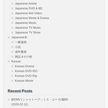
Japanese Anime
Japanese DVD & BD
Japanese Idol Video
Japanese Movie & Drama
Japanese Music
Japanese TV Music
Japanese TV Show
Japanese本
一般漫画
小説
成年書籍
雑誌 &その他
Korean
Korean Drama
Korean DVD-ISO
Korean DVD-Rip
Korean Movie
Recent Posts
[BDMV ] シャイトープ – ミス・ユー 付属BD
(2026.02.11)