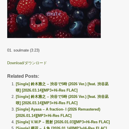
01. soulmate (3:23)
Download/ダウンロード
Related Posts:
[Single] 鈴木雅之 – 渋谷で5時 (2026 Ver.) [feat. 渋谷凪
咲] [2026.03.14][MP3+Hi-Res FLAC]
[Single] 鈴木雅之 – 渋谷で5時 (2026 Ver.) [feat. 渋谷凪
咲] [2026.03.14][MP3+Hi-Res FLAC]
[Single] Ayasa – A fraction- I (2026 Remastered)
[2026.01.14][MP3+Hi-Res FLAC]
[Single] V.W.P – 照射 [2026.01.03][MP3+Hi-Res FLAC]
[Single] 廻花 – 人魚 [2026.01.14][MP3+Hi-Res FLAC]