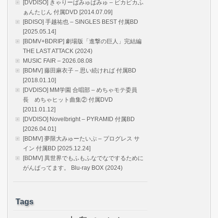
[DVDISO] きゃりーぱみゅぱみゅ – ピカピカふ
ぁんたじん 付属DVD [2014.07.09]
[BDISO] 手越祐也 – SINGLES BEST 付属BD
[2025.05.14]
[BDMV+BDRIP] 劇場版「進撃の巨人」完結編
THE LAST ATTACK (2024)
MUSIC FAIR – 2026.08.08
[BDMV] 藤田麻衣子 – 思い続ければ 付属BD
[2018.01.10]
[DVDISO] MM学園 合唱部 – めちゃモテ委員
長 めちゃヒット曲集② 付属DVD
[2011.01.12]
[DVDISO] Novelbright – PYRAMID 付属BD
[2026.04.01]
[BDMV] 夢限大みゅーたいぷ – プログレス サ
イン 付属BD [2025.12.24]
[BDMV] 異世界でもふもふなでなでするために
がんばってます。 Blu-ray BOX (2024)
Tags