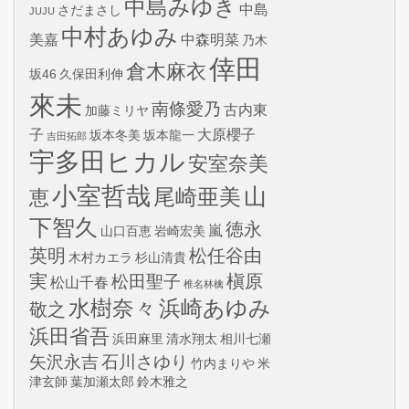
中島みゆき
中島
さだまさし
JUJU
中村あゆみ
美嘉
中森明菜
乃木
倖田
倉木麻衣
坂46
久保田利伸
來未
南條愛乃
古内東
加藤ミリヤ
子
大原櫻子
坂本冬美
坂本龍一
吉田拓郎
宇多田ヒカル
安室奈美
小室哲哉
山
尾崎亜美
恵
下智久
徳永
嵐
山口百恵
岩崎宏美
英明
松任谷由
木村カエラ
杉山清貴
実
槇原
松田聖子
松山千春
椎名林檎
水樹奈々
浜崎あゆみ
敬之
浜田省吾
浜田麻里
清水翔太
相川七瀬
矢沢永吉
石川さゆり
竹内まりや
米
津玄師
葉加瀬太郎
鈴木雅之