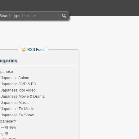
RSS Feed
egories
apanese
Japanese Anime
Japanese DVD & BD
Japanese Idol Video
Japanese Movie & Drama
Japanese Music
Japanese TV Music
Japanese TV Show
apanese本
一般漫画
小説