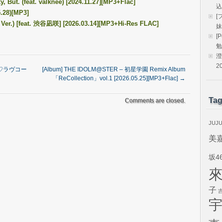
ut. (feat. valknee) [2024.11.27][MP3+Flac]
込
.28)[MP3]
[
r.) [feat. 渋谷凪咲] [2026.03.14][MP3+Hi-Res FLAC]
妹
[
勉
澄
2
ま♡ラヴコー
[Album] THE IDOLM@STER – 初星学園 Remix Album
「ReCollection」vol.1 [2026.05.25][MP3+Flac]
→
Ta
Comments are closed.
JUJ
美
坂4
子