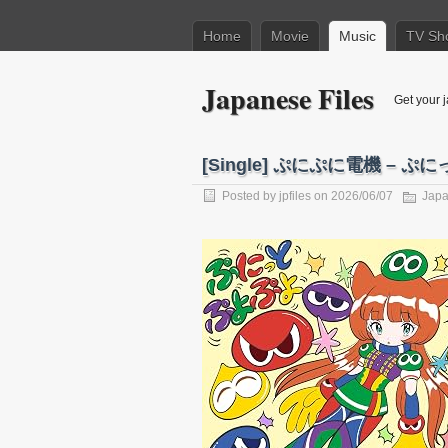
Home
Movie
Music
TV Sh
Japanese Files
Get your j
[Single] ぷにぷに電機 – ぷにっと
Posted by
jpfiles
on 2026/06/07
Japa