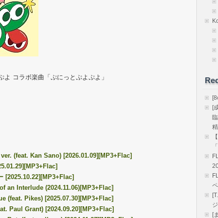
K
ぷよ コラボ楽曲「ぷにっとぷよぷよ」
Rec
[
[
臨
精
【
「
 (feat. Kan Sano) [2026.01.09][MP3+Flac]
F
.01.29][MP3+Flac]
2
F
025.10.22][MP3+Flac]
ペ
an Interlude (2024.11.06)[MP3+Flac]
[
feat. Pikes) [2025.07.30][MP3+Flac]
ジ
 Paul Grant) [2024.09.20][MP3+Flac]
[