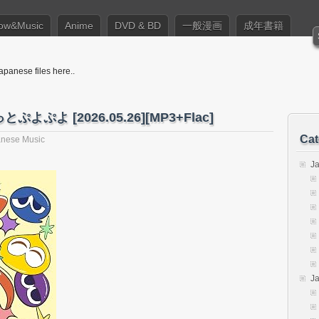
ow&Music
Anime
DVD & BD
一般漫画
成年書籍
apanese files here..
ぷよぷよ [2026.05.26][MP3+Flac]
Cat
nese Music
J
J