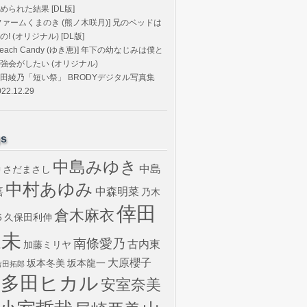
められた結果 [DL版]
ファームくまのき (熊ノ木咲月)] 兄のベッドは
の! (オリジナル) [DL版]
Peach Candy (ゆき恵)] 年下の幼なじみは僕と
強会がしたい (オリジナル)
田綾乃「短い祭」 BRODYデジタル写真集
022.12.29
gs
中島みゆき
中島
さだまさし
U
中村あゆみ
嘉
中森明菜
乃木
倖田
倉木麻衣
6
久保田利伸
來未
南條愛乃
古内東
加藤ミリヤ
大原櫻子
坂本冬美
坂本龍一
吉田拓郎
宇多田ヒカル
安室奈美