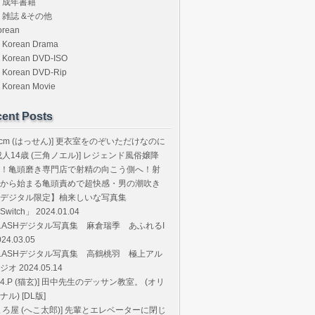
成年書籍
雑誌 &その他
orean
Korean Drama
Korean DVD-ISO
Korean DVD-Rip
Korean Movie
ent Posts
8cm (はっせん)] 更衣室をのぞいただけなのに
成人14歳 (三角ノエル)] レジェンド風俗嬢降
！亀頭磨き専門店で射精の向こう側へ！射
から始まる亀頭責めで超快感・男の潮吹き
デジタル限定】柚来しいな写真集
Switch」 2024.01.04
LASHデジタル写真集 麻倉瑞季 あふれるI
024.03.05
LASHデジタル写真集 高鶴桃羽 極上アル
ジオ 2024.05.14
T.4.P (猫玄)] 田中先生のデッサン教室。 (オリ
ナル) [DL版]
まろ屋 (へこ太郎)] 先輩とエレベーターに閉じ