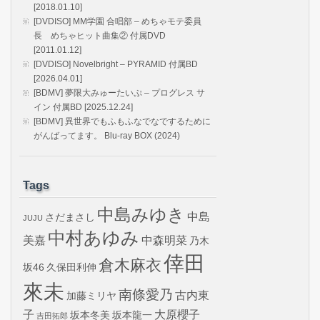
[2018.01.10]
[DVDISO] MM学園 合唱部 – めちゃモテ委員
長 めちゃヒット曲集② 付属DVD
[2011.01.12]
[DVDISO] Novelbright – PYRAMID 付属BD
[2026.04.01]
[BDMV] 夢限大みゅーたいぷ – プログレス サ
イン 付属BD [2025.12.24]
[BDMV] 異世界でもふもふなでなでするために
がんばってます。 Blu-ray BOX (2024)
Tags
中島みゆき
中島
さだまさし
JUJU
中村あゆみ
美嘉
中森明菜
乃木
倖田
倉木麻衣
坂46
久保田利伸
來未
南條愛乃
古内東
加藤ミリヤ
子
大原櫻子
坂本冬美
坂本龍一
吉田拓郎