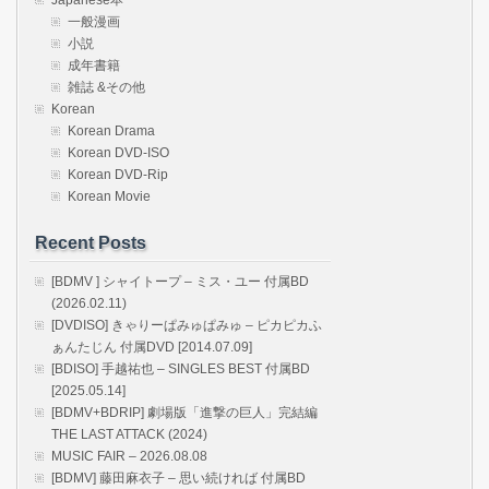
一般漫画
小説
成年書籍
雑誌 &その他
Korean
Korean Drama
Korean DVD-ISO
Korean DVD-Rip
Korean Movie
Recent Posts
[BDMV ] シャイトープ – ミス・ユー 付属BD
(2026.02.11)
[DVDISO] きゃりーぱみゅぱみゅ – ピカピカふ
ぁんたじん 付属DVD [2014.07.09]
[BDISO] 手越祐也 – SINGLES BEST 付属BD
[2025.05.14]
[BDMV+BDRIP] 劇場版「進撃の巨人」完結編
THE LAST ATTACK (2024)
MUSIC FAIR – 2026.08.08
[BDMV] 藤田麻衣子 – 思い続ければ 付属BD