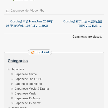
Japanese Idol Video
←
[Cosplay] 雨波 HaneAme 2026年
[Cosplay] 布丁大法 – 居家姐姐
05月订阅合集 [106P11V -1.39G]
[25P3V-171MB]
→
Comments are closed.
RSS Feed
Categories
Japanese
Japanese Anime
Japanese DVD & BD
Japanese Idol Video
Japanese Movie & Drama
Japanese Music
Japanese TV Music
Japanese TV Show
Japanese本