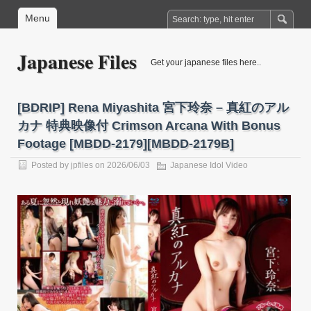
Menu
Japanese Files
Get your japanese files here..
[BDRIP] Rena Miyashita 宮下玲奈 – 真紅のアル
カナ 特典映像付 Crimson Arcana With Bonus
Footage [MBDD-2179][MBDD-2179B]
Posted by
jpfiles
on 2026/06/03
Japanese Idol Video