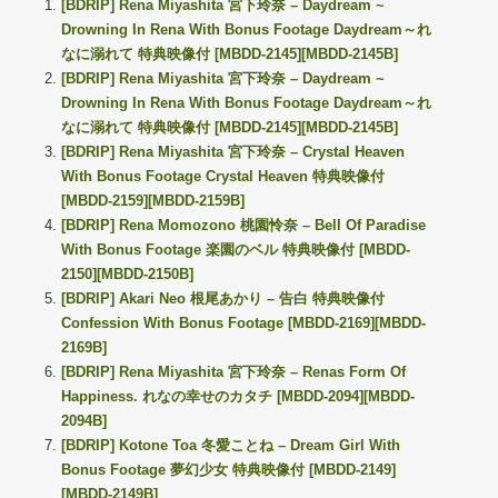
[BDRIP] Rena Miyashita 宮下玲奈 – Daydream ~
Drowning In Rena With Bonus Footage Daydream～れ
なに溺れて 特典映像付 [MBDD-2145][MBDD-2145B]
[BDRIP] Rena Miyashita 宮下玲奈 – Daydream ~
Drowning In Rena With Bonus Footage Daydream～れ
なに溺れて 特典映像付 [MBDD-2145][MBDD-2145B]
[BDRIP] Rena Miyashita 宮下玲奈 – Crystal Heaven
With Bonus Footage Crystal Heaven 特典映像付
[MBDD-2159][MBDD-2159B]
[BDRIP] Rena Momozono 桃園怜奈 – Bell Of Paradise
With Bonus Footage 楽園のベル 特典映像付 [MBDD-
2150][MBDD-2150B]
[BDRIP] Akari Neo 根尾あかり – 告白 特典映像付
Confession With Bonus Footage [MBDD-2169][MBDD-
2169B]
[BDRIP] Rena Miyashita 宮下玲奈 – Renas Form Of
Happiness. れなの幸せのカタチ [MBDD-2094][MBDD-
2094B]
[BDRIP] Kotone Toa 冬愛ことね – Dream Girl With
Bonus Footage 夢幻少女 特典映像付 [MBDD-2149]
[MBDD-2149B]