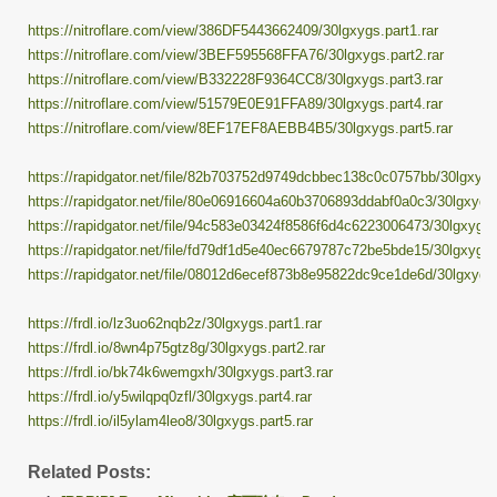
https://nitroflare.com/view/386DF5443662409/30lgxygs.part1.rar
https://nitroflare.com/view/3BEF595568FFA76/30lgxygs.part2.rar
https://nitroflare.com/view/B332228F9364CC8/30lgxygs.part3.rar
https://nitroflare.com/view/51579E0E91FFA89/30lgxygs.part4.rar
https://nitroflare.com/view/8EF17EF8AEBB4B5/30lgxygs.part5.rar
https://rapidgator.net/file/82b703752d9749dcbbec138c0c0757bb/30lgxygs.
https://rapidgator.net/file/80e06916604a60b3706893ddabf0a0c3/30lgxygs.
https://rapidgator.net/file/94c583e03424f8586f6d4c6223006473/30lgxygs.p
https://rapidgator.net/file/fd79df1d5e40ec6679787c72be5bde15/30lgxygs.p
https://rapidgator.net/file/08012d6ecef873b8e95822dc9ce1de6d/30lgxygs.
https://frdl.io/lz3uo62nqb2z/30lgxygs.part1.rar
https://frdl.io/8wn4p75gtz8g/30lgxygs.part2.rar
https://frdl.io/bk74k6wemgxh/30lgxygs.part3.rar
https://frdl.io/y5wilqpq0zfl/30lgxygs.part4.rar
https://frdl.io/il5ylam4leo8/30lgxygs.part5.rar
Related Posts: