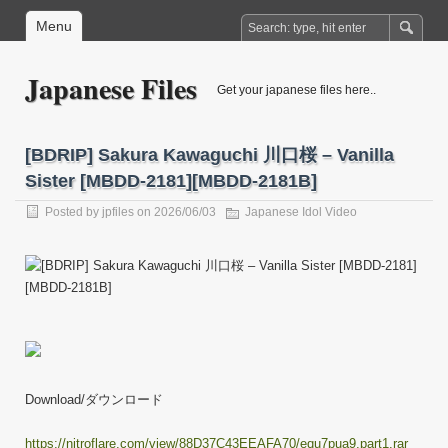
Menu
Japanese Files
Get your japanese files here..
[BDRIP] Sakura Kawaguchi 川口桜 – Vanilla
Sister [MBDD-2181][MBDD-2181B]
Posted by
jpfiles
on 2026/06/03
Japanese Idol Video
Download/ダウンロード
https://nitroflare.com/view/88D37C43EEAFA70/equ7pua9.part1.rar