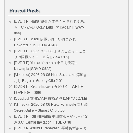
Recent Posts
[DVDRIP] Nana Yagi 八木奈々 – それじゃあ、
もういっかい Okay, Lets Try It Again [FWAY-
099]
[DVDRIP] Io Iori 伊織いお – いおまみれ
Covered in Io [LCDV-41438]
[DVDRIP] Kotori Makino まきのことり – こと
りの限界クイコミ宣言 [FAXX-018]
[DVDRIP] Yuuka Kohinata 小日向優花 –
Newtopia [SBVD-0583]
[Minisuka] 2026-08-06 Kiori Suzukaze 涼風き
おり Regular Gallery Clip 2.01
[DVDRIP] Riku Ishizawa 石沢りく – WHITE
LOVE [QHL-009]
[Cosplay] 雪琪SAMA 自拍足控 [15P4V-127MB]
[Minisuka] 2026-08-06 Haku Fumitsuki 文月珀
Secret Gallery Stage1 Clip 8.05
[DVDRIP] Rui Kiriyama 桐山瑠衣 – やわらかな
お誘い Gentle Invitation [FTBD-078]
[DVDRIP] Azumi Hirabayashi 平林あずみ – ま