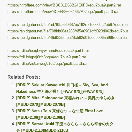
https://nitroflare.com/view/BBC31D58B24E0FD/equ7pua9.part2.rar
https://nitroflare.com/view/4CFF836064667A2/equ7pua9.part3.rar
https://rapidgator.net/file/ad7f9fa639387ec192e71d00dcc2eb67/equ7pua9.
https://rapidgator.net/file/708bb08ea265f4f5e6961dfd023d962b/equ7pua9.
https://rapidgator.net/file/46df335bfba28c582d01d0c99065a98f/equ7pua9.
https://frdl.io/eeiqhwywmnnd/equ7pua9.part1.rar
https://frdl.io/gpej6rfc6bgm/equ7pua9.part2.rar
https://frdl.io/zq0xrweg0163/equ7pua9.part3.rar
Related Posts:
[BDRIP] Sakura Kawaguchi 川口桜 – Sky, Sea, And
Nakedness 空と海と裸と [FWAY-079][9FWAY-079]
[BDRIP] Mirei Shinonome 東雲みれい – 美乳のゆらめき
[MBDD-2079][MBDD-2079B]
[BDRIP] Natsu Tojo 東條なつ – なつ恋 First Love
[MBDD-2108][MBDD-2108B]
[BDRIP] Sarara Uruki 宇流木さらら – さらら幸せのカタ
チ [MBDD-2110][MBDD-2110B]