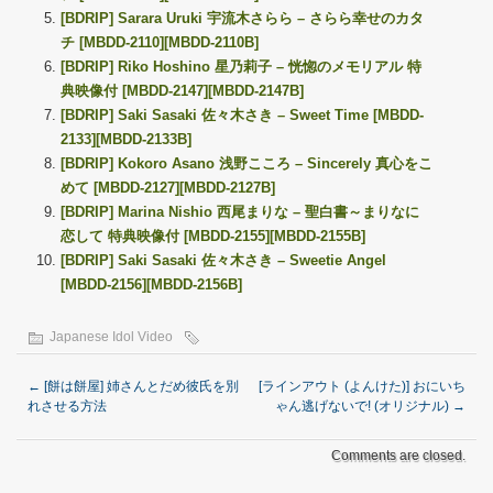
[BDRIP] Sarara Uruki 宇流木さらら – さらら幸せのカタ
チ [MBDD-2110][MBDD-2110B]
[BDRIP] Riko Hoshino 星乃莉子 – 恍惚のメモリアル 特
典映像付 [MBDD-2147][MBDD-2147B]
[BDRIP] Saki Sasaki 佐々木さき – Sweet Time [MBDD-
2133][MBDD-2133B]
[BDRIP] Kokoro Asano 浅野こころ – Sincerely 真心をこ
めて [MBDD-2127][MBDD-2127B]
[BDRIP] Marina Nishio 西尾まりな – 聖白書～まりなに
恋して 特典映像付 [MBDD-2155][MBDD-2155B]
[BDRIP] Saki Sasaki 佐々木さき – Sweetie Angel
[MBDD-2156][MBDD-2156B]
Japanese Idol Video
←
[餅は餅屋] 姉さんとだめ彼氏を別
[ラインアウト (よんけた)] おにいち
れさせる方法
ゃん逃げないで! (オリジナル)
→
Comments are closed.