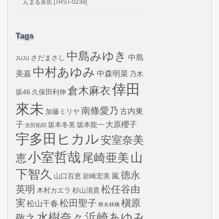
んまる美尻 [TRST-0239]
Tags
中島みゆき
中島
さだまさし
JUJU
中村あゆみ
美嘉
中森明菜
乃木
倖田
倉木麻衣
坂46
久保田利伸
來未
南條愛乃
古内東
加藤ミリヤ
子
大原櫻子
坂本冬美
坂本龍一
吉田拓郎
宇多田ヒカル
安室奈美
小室哲哉
山
尾崎亜美
恵
下智久
徳永
嵐
山口百恵
岩崎宏美
英明
松任谷由
木村カエラ
杉山清貴
実
槇原
松田聖子
松山千春
椎名林檎
水樹奈々
浜崎あゆみ
敬之