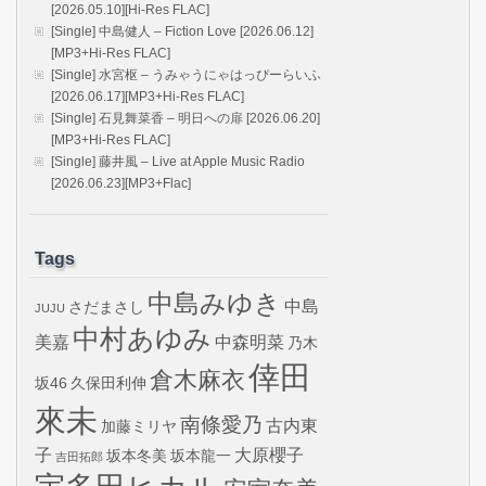
[2026.05.10][Hi-Res FLAC]
[Single] 中島健人 – Fiction Love [2026.06.12]
[MP3+Hi-Res FLAC]
[Single] 水宮枢 – うみゃうにゃはっぴーらいふ
[2026.06.17][MP3+Hi-Res FLAC]
[Single] 石見舞菜香 – 明日への扉 [2026.06.20]
[MP3+Hi-Res FLAC]
[Single] 藤井風 – Live at Apple Music Radio
[2026.06.23][MP3+Flac]
Tags
中島みゆき
中島
さだまさし
JUJU
中村あゆみ
美嘉
中森明菜
乃木
倖田
倉木麻衣
坂46
久保田利伸
來未
南條愛乃
古内東
加藤ミリヤ
子
大原櫻子
坂本冬美
坂本龍一
吉田拓郎