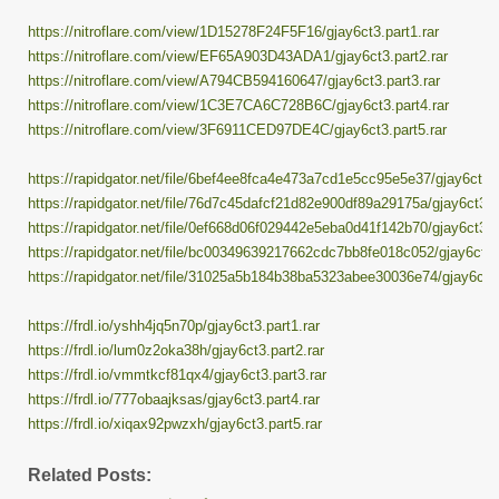
https://nitroflare.com/view/1D15278F24F5F16/gjay6ct3.part1.rar
https://nitroflare.com/view/EF65A903D43ADA1/gjay6ct3.part2.rar
https://nitroflare.com/view/A794CB594160647/gjay6ct3.part3.rar
https://nitroflare.com/view/1C3E7CA6C728B6C/gjay6ct3.part4.rar
https://nitroflare.com/view/3F6911CED97DE4C/gjay6ct3.part5.rar
https://rapidgator.net/file/6bef4ee8fca4e473a7cd1e5cc95e5e37/gjay6ct3.p
https://rapidgator.net/file/76d7c45dafcf21d82e900df89a29175a/gjay6ct3.pa
https://rapidgator.net/file/0ef668d06f029442e5eba0d41f142b70/gjay6ct3.pa
https://rapidgator.net/file/bc00349639217662cdc7bb8fe018c052/gjay6ct3.p
https://rapidgator.net/file/31025a5b184b38ba5323abee30036e74/gjay6ct3.
https://frdl.io/yshh4jq5n70p/gjay6ct3.part1.rar
https://frdl.io/lum0z2oka38h/gjay6ct3.part2.rar
https://frdl.io/vmmtkcf81qx4/gjay6ct3.part3.rar
https://frdl.io/777obaajksas/gjay6ct3.part4.rar
https://frdl.io/xiqax92pwzxh/gjay6ct3.part5.rar
Related Posts: