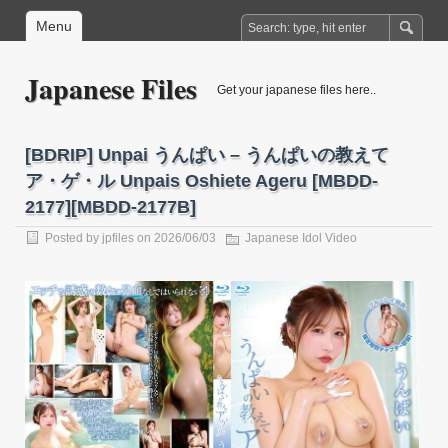
Menu
Japanese Files
Get your japanese files here..
[BDRIP] Unpai うんぱい – うんぱいの教えて
ア・ゲ・ル Unpais Oshiete Ageru [MBDD-
2177][MBDD-2177B]
Posted by
jpfiles
on 2026/06/03
Japanese Idol Video