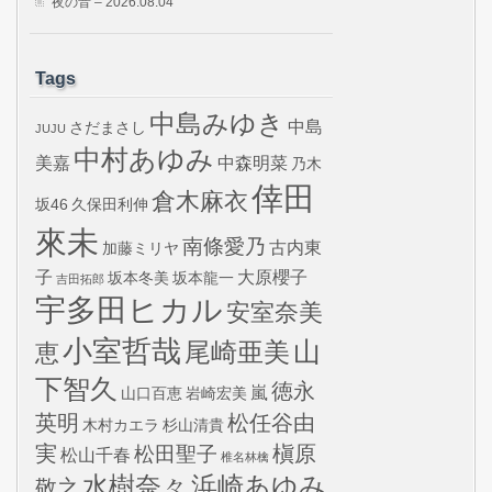
夜の音 – 2026.08.04
Tags
中島みゆき
中島
さだまさし
JUJU
中村あゆみ
美嘉
中森明菜
乃木
倖田
倉木麻衣
坂46
久保田利伸
來未
南條愛乃
古内東
加藤ミリヤ
子
大原櫻子
坂本冬美
坂本龍一
吉田拓郎
宇多田ヒカル
安室奈美
小室哲哉
山
尾崎亜美
恵
下智久
徳永
嵐
山口百恵
岩崎宏美
英明
松任谷由
木村カエラ
杉山清貴
実
槇原
松田聖子
松山千春
椎名林檎
水樹奈々
浜崎あゆみ
敬之