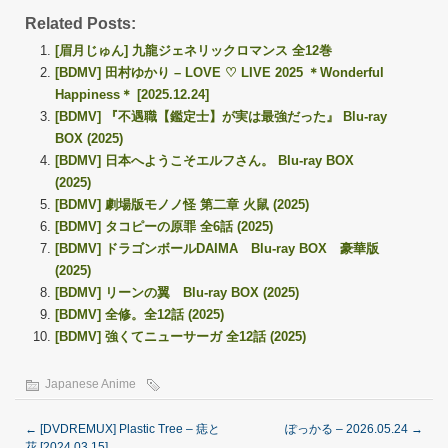
Related Posts:
[眉月じゅん] 九龍ジェネリックロマンス 全12巻
[BDMV] 田村ゆかり – LOVE ♡ LIVE 2025 ＊Wonderful
Happiness＊ [2025.12.24]
[BDMV] 『不遇職【鑑定士】が実は最強だった』 Blu-ray
BOX (2025)
[BDMV] 日本へようこそエルフさん。 Blu-ray BOX
(2025)
[BDMV] 劇場版モノノ怪 第二章 火鼠 (2025)
[BDMV] タコピーの原罪 全6話 (2025)
[BDMV] ドラゴンボールDAIMA Blu-ray BOX 豪華版
(2025)
[BDMV] リーンの翼 Blu-ray BOX (2025)
[BDMV] 全修。全12話 (2025)
[BDMV] 強くてニューサーガ 全12話 (2025)
Japanese Anime
←
[DVDREMUX] Plastic Tree – 痣と
ぽっかる – 2026.05.24
→
花 [2024.03.15]