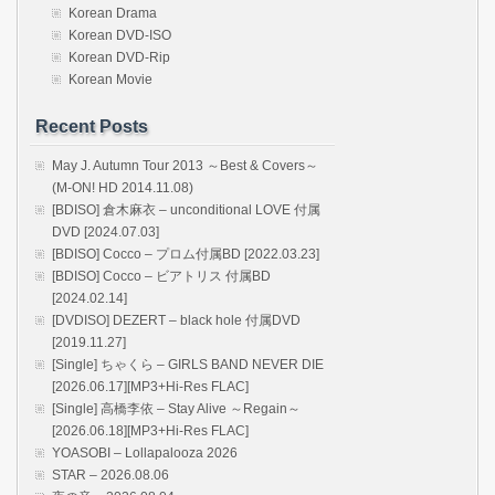
Korean Drama
Korean DVD-ISO
Korean DVD-Rip
Korean Movie
Recent Posts
May J. Autumn Tour 2013 ～Best & Covers～
(M-ON! HD 2014.11.08)
[BDISO] 倉木麻衣 – unconditional LOVE 付属
DVD [2024.07.03]
[BDISO] Cocco – プロム付属BD [2022.03.23]
[BDISO] Cocco – ビアトリス 付属BD
[2024.02.14]
[DVDISO] DEZERT – black hole 付属DVD
[2019.11.27]
[Single] ちゃくら – GIRLS BAND NEVER DIE
[2026.06.17][MP3+Hi-Res FLAC]
[Single] 高橋李依 – Stay Alive ～Regain～
[2026.06.18][MP3+Hi-Res FLAC]
YOASOBI – Lollapalooza 2026
STAR – 2026.08.06