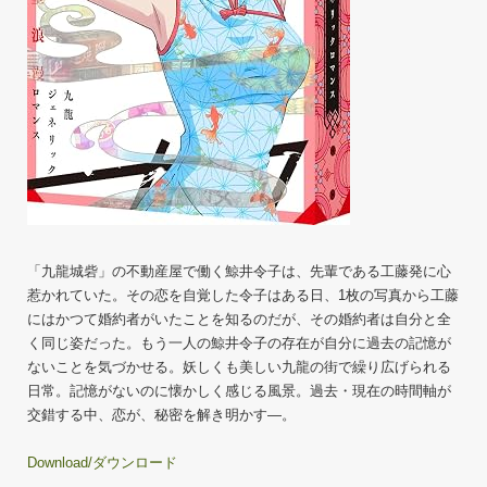
「九龍城砦」の不動産屋で働く鯨井令子は、先輩である工藤発に心
惹かれていた。その恋を自覚した令子はある日、1枚の写真から工藤
にはかつて婚約者がいたことを知るのだが、その婚約者は自分と全
く同じ姿だった。もう一人の鯨井令子の存在が自分に過去の記憶が
ないことを気づかせる。妖しくも美しい九龍の街で繰り広げられる
日常。記憶がないのに懐かしく感じる風景。過去・現在の時間軸が
交錯する中、恋が、秘密を解き明かす―。
Download/ダウンロード