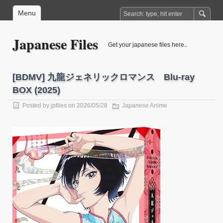
Menu
Japanese Files
Get your japanese files here..
[BDMV] 九龍ジェネリックロマンス Blu-ray
BOX (2025)
Posted by
jpfiles
on 2026/05/28
Japanese Anime