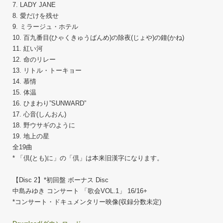
7. LADY JANE
8. 愛だけを残せ
9. ミラージュ・ホテル
10. 百九番目(ひゃくきゅうばんめ)の除夜(じょや)の鐘(かね)
11. 紅い河
12. 命のリレー
13. リトル・トーキョー
14. 慕情
15. 体温
16. ひまわり”SUNWARD”
17. 心音(しんおん)
18. 野ウサギのように
19. 地上の星
全19曲
* 「倶(とも)に」の「倶」は本来旧漢字になります。
【Disc 2】*初回盤 ボーナス Disc
中島みゆき コンサート 「歌会VOL.1」 16/16+
*コンサート・ドキュメンタリー映像(収録分数未定)