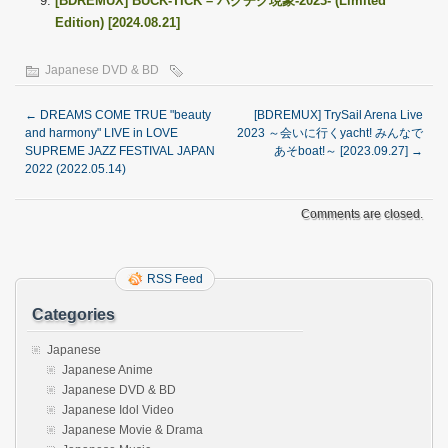
[BDREMUX] BUCK-TICK – バクチク現象-2023- (Limited
Edition) [2024.08.21]
Japanese DVD & BD
←
DREAMS COME TRUE "beauty
[BDREMUX] TrySail Arena Live
and harmony" LIVE in LOVE
2023 ～会いに行くyacht! みんなで
SUPREME JAZZ FESTIVAL JAPAN
あそboat!～ [2023.09.27]
→
2022 (2022.05.14)
Comments are closed.
RSS Feed
Categories
Japanese
Japanese Anime
Japanese DVD & BD
Japanese Idol Video
Japanese Movie & Drama