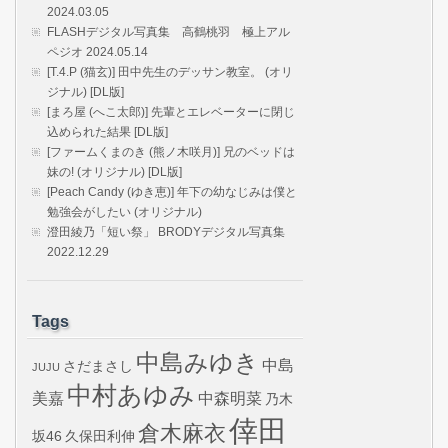
2024.03.05
FLASHデジタル写真集 高鶴桃羽 極上アル
ペジオ 2024.05.14
[T.4.P (猫玄)] 田中先生のデッサン教室。 (オリ
ジナル) [DL版]
[まろ屋 (へこ太郎)] 先輩とエレベーターに閉じ
込められた結果 [DL版]
[ファームくまのき (熊ノ木咲月)] 兄のベッドは
妹の! (オリジナル) [DL版]
[Peach Candy (ゆき恵)] 年下の幼なじみは僕と
勉強会がしたい (オリジナル)
澄田綾乃「短い祭」 BRODYデジタル写真集
2022.12.29
Tags
中島みゆき
中島
さだまさし
JUJU
中村あゆみ
美嘉
中森明菜
乃木
倖田
倉木麻衣
坂46
久保田利伸