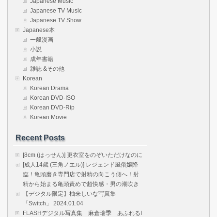
Japanese Music
Japanese TV Music
Japanese TV Show
Japanese本
一般漫画
小説
成年書籍
雑誌 &その他
Korean
Korean Drama
Korean DVD-ISO
Korean DVD-Rip
Korean Movie
Recent Posts
[8cm (はっせん)] 更衣室をのぞいただけなのに
[成人14歳 (三角ノエル)] レジェンド風俗嬢降
臨！亀頭磨き専門店で射精の向こう側へ！射
精から始まる亀頭責めで超快感・男の潮吹き
【デジタル限定】柚来しいな写真集
「Switch」 2024.01.04
FLASHデジタル写真集 麻倉瑞季 あふれるI