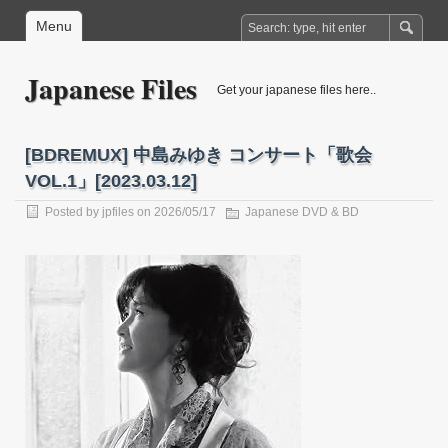
Menu
Japanese Files
Get your japanese files here..
[BDREMUX] 中島みゆき コンサート「歌会
VOL.1」[2023.03.12]
Posted by
jpfiles
on 2026/05/17
Japanese DVD & BD