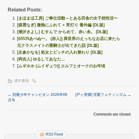
Related Posts:
[まほまほ工房] ご奉仕活動～とある田舎の女子校性活〜
[煤雲なぎ] 微熱にふれて + 宵灯り 番外編 [DL版]
[潮汐きよし] むすんで からめて、赤い糸。 [DL版]
[65535あべぬー。 (赤人)] 異世界のえっちなお店に来たら
元クラスメイトの聖騎士が出てきた話 [DL版]
[左倉かなを] 処女とビッチの入れ替わり [DL版]
[蒟吉人] ゆるしてあなた…
[ムギホホ (ムイギュウ)] エルフとオークのお年頃
成年書籍
←
別冊少年チャンピオン 2026年06
[戸ヶ里憐] 淫愛フェティシズム
→
月号
Comments are closed.
RSS Feed