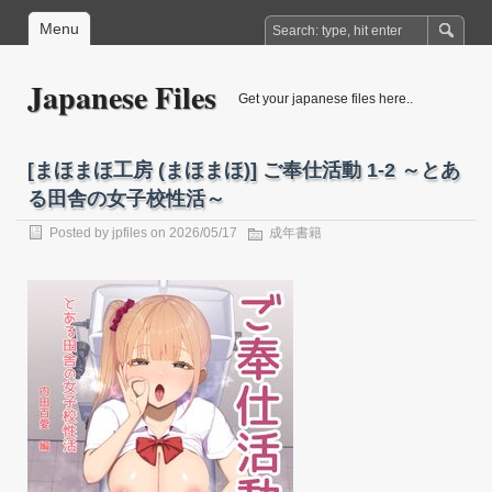
Menu
Japanese Files
Get your japanese files here..
[まほまほ工房 (まほまほ)] ご奉仕活動 1-2 ～とあ
る田舎の女子校性活～
Posted by
jpfiles
on 2026/05/17
成年書籍