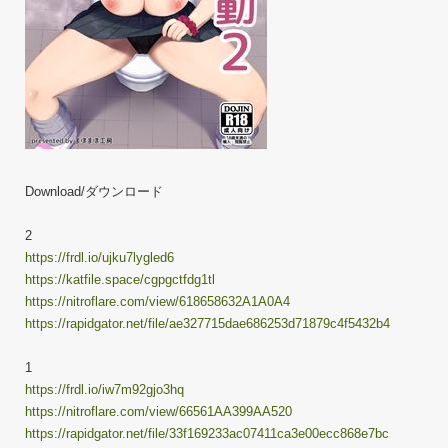
Download/ダウンロード
2
https://frdl.io/ujku7lygled6
https://katfile.space/cgpgctfdg1tl
https://nitroflare.com/view/618658632A1A0A4
https://rapidgator.net/file/ae327715dae686253d71879c4f5432b4
1
https://frdl.io/iw7m92gjo3hq
https://nitroflare.com/view/66561AA399AA520
https://rapidgator.net/file/33f169233ac07411ca3e00ecc868e7bc