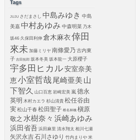
Tags
中島みゆき
中島
さだまさし
JUJU
中村あゆみ
美嘉
中森明菜
乃木
倖田
倉木麻衣
坂46
久保田利伸
來未
南條愛乃
古内東
加藤ミリヤ
子
大原櫻子
坂本冬美
坂本龍一
吉田拓郎
宇多田ヒカル
安室奈美
小室哲哉
山
尾崎亜美
恵
下智久
徳永
嵐
山口百恵
岩崎宏美
英明
松任谷由
木村カエラ
杉山清貴
実
槇原
松田聖子
松山千春
椎名林檎
水樹奈々
浜崎あゆみ
敬之
浜田省吾
浜田麻里
清水翔太
相川七瀬
矢沢永吉
石川さゆり
竹内まりや
米