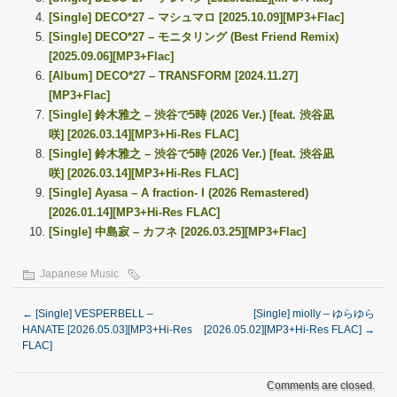
[Single] DECO*27 – マシュマロ [2025.10.09][MP3+Flac]
[Single] DECO*27 – モニタリング (Best Friend Remix)
[2025.09.06][MP3+Flac]
[Album] DECO*27 – TRANSFORM [2024.11.27]
[MP3+Flac]
[Single] 鈴木雅之 – 渋谷で5時 (2026 Ver.) [feat. 渋谷凪
咲] [2026.03.14][MP3+Hi-Res FLAC]
[Single] 鈴木雅之 – 渋谷で5時 (2026 Ver.) [feat. 渋谷凪
咲] [2026.03.14][MP3+Hi-Res FLAC]
[Single] Ayasa – A fraction- I (2026 Remastered)
[2026.01.14][MP3+Hi-Res FLAC]
[Single] 中島寂 – カフネ [2026.03.25][MP3+Flac]
Japanese Music
←
[Single] VESPERBELL –
[Single] miolly – ゆらゆら
HANATE [2026.05.03][MP3+Hi-Res
[2026.05.02][MP3+Hi-Res FLAC]
→
FLAC]
Comments are closed.