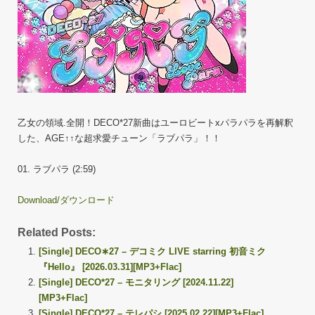
乙女の領域.全開！DECO*27新曲はユーロビートxパラパラを再解釈
した、AGE↑↑な超求愛チューン「ラブパラ」！！
01. ラブパラ (2:59)
Download/ダウンロード
Related Posts:
[Single] DECO∗27 – デコミク LIVE starring 初音ミク
『Hello』 [2026.03.31][MP3+Flac]
[Single] DECO*27 – モニタリング [2024.11.22]
[MP3+Flac]
[Single] DECO*27 – テレパシ [2025.02.22][MP3+Flac]