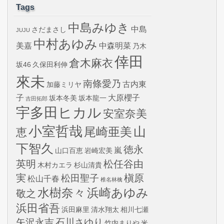
Tags
中島みゆき
中島
さだまさし
JUJU
中村あゆみ
美嘉
中森明菜
乃木
倖田
倉木麻衣
坂46
久保田利伸
來未
南條愛乃
古内東
加藤ミリヤ
子
大原櫻子
坂本冬美
坂本龍一
吉田拓郎
宇多田ヒカル
安室奈美
小室哲哉
山
尾崎亜美
恵
下智久
徳永
嵐
山口百恵
岩崎宏美
英明
松任谷由
木村カエラ
杉山清貴
実
槇原
松田聖子
松山千春
椎名林檎
水樹奈々
浜崎あゆみ
敬之
浜田省吾
浜田麻里
清水翔太
相川七瀬
矢沢永吉
石川さゆり
竹内まりや
米