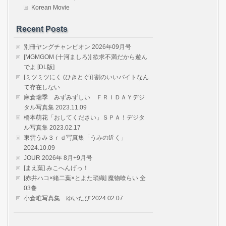
Korean Movie
Recent Posts
別冊ヤングチャンピオン 2026年09月号
[MGMGOM (十河ましろ)] 欲求不満だから遊ん
でよ [DL版]
[ミツミツにく (ひきとぐ)] 割のいいバイトなん
て存在しない
麻倉瑞季 みずみずしい ＦＲＩＤＡＹデジ
タル写真集 2023.11.09
橋本萌花「おしてください」ＳＰＡ！デジタ
ル写真集 2023.02.17
東雲うみ３ｒｄ写真集「うみの近く」
2024.10.09
JOUR 2026年 8月+9月号
[まえ葉] みこへんげっ！
[赤井ハコ×緒二葉×とよた瑣織] 魔物喰らい 全
03巻
小倉唯写真集 ゆいたび 2024.02.07