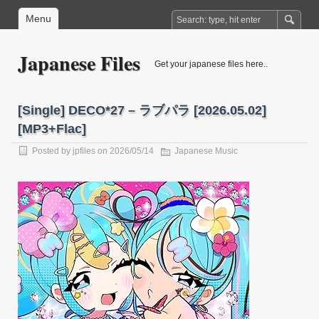
Menu
Japanese Files
Get your japanese files here..
[Single] DECO*27 – ラブパラ [2026.05.02]
[MP3+Flac]
Posted by
jpfiles
on 2026/05/14
Japanese Music