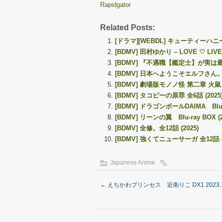
Rapidgator
Related Posts:
[ドラマ][WEBDL] キューティーハニー B
[BDMV] 田村ゆかり – LOVE ♡ LIVE 20
[BDMV] 『不遇職【鑑定士】が実は最強だっ
[BDMV] 日本へようこそエルフさん。 Blu
[BDMV] 劇場版モノノ怪 第二章 火鼠 (
[BDMV] タコピーの原罪 全6話 (2025
[BDMV] ドラゴンボールDAIMA Blu-
[BDMV] リーンの翼 Blu-ray BOX (
[BDMV] 全修。全12話 (2025)
[BDMV] 強くてニューサーガ 全12話 (2
Japanese Anime
←
えちかわプリンセス 近衛りこ DX1 2023.1