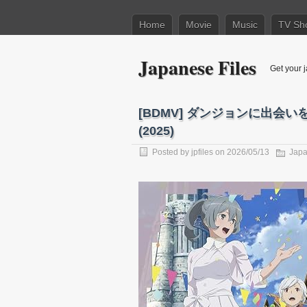
Home
Movie
Music
TV Sh
Japanese Files
Get your j
[BDMV] ダンジョンに出会
(2025)
Posted by
jpfiles
on 2026/05/13
Japa