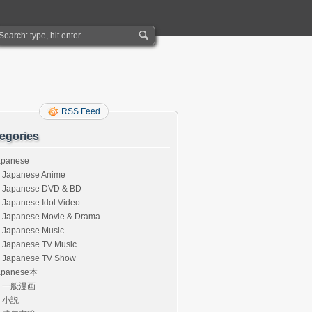
RSS Feed
egories
apanese
Japanese Anime
Japanese DVD & BD
Japanese Idol Video
Japanese Movie & Drama
Japanese Music
Japanese TV Music
Japanese TV Show
apanese本
一般漫画
小説