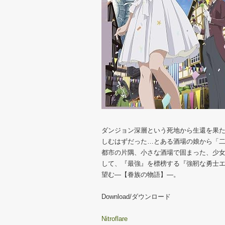
ダンジョン深層という死地から生還を果
しむはずだった…とある酒場の娘から「
都市の片隅、小さな酒場で固まった、少
して、『最強』を標榜する『強靭な勇士
望む―【眷族の物語】―。
Download/ダウンロード
Nitroflare