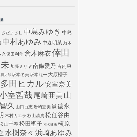
gs
中島みゆき
中島
さだまさし
U
中村あゆみ
嘉
中森明菜
乃木
倖田
倉木麻衣
6
久保田利伸
來未
南條愛乃
古内東
加藤ミリヤ
大原櫻子
坂本冬美
坂本龍一
吉田拓郎
宇多田ヒカル
安室奈美
小室哲哉
山
尾崎亜美
智久
徳永
嵐
山口百恵
岩崎宏美
明
松任谷由
木村カエラ
杉山清貴
槇原
松田聖子
松山千春
椎名林檎
水樹奈々
浜崎あゆみ
之