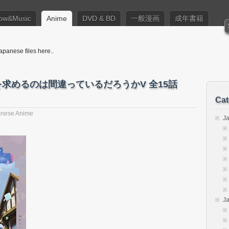
ow&Music
Anime
DVD & BD
一般漫画
成年書籍
apanese files here..
いを求めるのは間違っているだろうかV 全15話
Cat
nese Anime
J
J