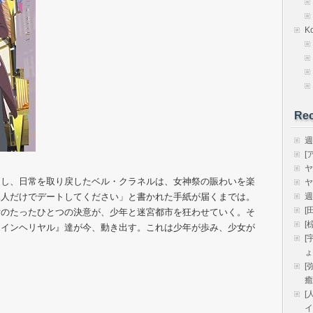
K
Rec
週
[
ヤ
たし、日常を取り戻したベル・クラネルは、女神祭の賑わいを楽
ヤ
二人だけでデートしてください」と書かれた手紙が届くまでは。
週
[
女のたったひとつの決意が、少年と迷宮都市を狂わせていく。そ
[
エインヘリヤル』達が今、動き出す。これは少年が歩み、少女が
[
ょ
[
癒
[
イ