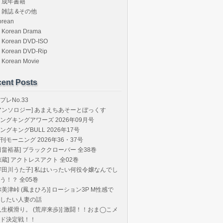
成年書籍
雑誌 &その他
orean
Korean Drama
Korean DVD-ISO
Korean DVD-Rip
Korean Movie
ent Posts
プレNo.33
アンソロジー] あまえちあそーとぼっくす
ングキングアワーズ 2026年09月号
ングキングBULL 2026年17号
刊モーニング 2026年36・37号
田畠裕基] ブラッククローバー 全38巻
椋蔵] アクトレスアクト 全02巻
宇田川うた子] 私はいったい何役令嬢なんでし
う！？ 全05巻
弥美津峠 (鳳まひろ)] ローション3P M性感で
したい人妻の話
人生横滑り。 (荒岸来歩)] 激闘！！おま◯こメ
ド決定戦！！