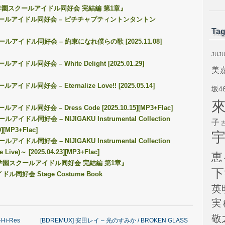
咲学園スクールアイドル同好会 完結編 第1章』
園スクールアイドル同好会 – ピチチャプティントンタントン
Ta
ルアイドル同好会 – 約束になれ僕らの歌 [2025.11.08]
JUJ
イドル同好会 – White Delight [2025.01.29]
美
ドル同好会 – Eternalize Love!! [2025.05.14]
坂4
イドル同好会 – Dress Code [2025.10.15][MP3+Flac]
ドル同好会 – NIJIGAKU Instrumental Collection
子
0][MP3+Flac]
ドル同好会 – NIJIGAKU Instrumental Collection
 Live)～ [2025.04.23][MP3+Flac]
恵
咲学園スクールアイドル同好会 完結編 第1章』
下
会 Stage Costume Book
英
実
敬
3+Hi-Res
[BDREMUX] 安田レイ – 光のすみか / BROKEN GLASS