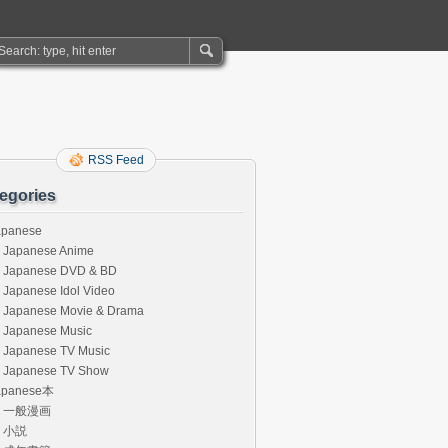
RSS Feed
egories
apanese
Japanese Anime
Japanese DVD & BD
Japanese Idol Video
Japanese Movie & Drama
Japanese Music
Japanese TV Music
Japanese TV Show
apanese本
一般漫画
小説