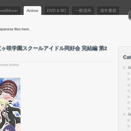
ow&Music
Anime
DVD & BD
一般漫画
成年書籍
apanese files here..
！虹ヶ咲学園スクールアイドル同好会 完結編 第2
Cat
nese Anime
J
J