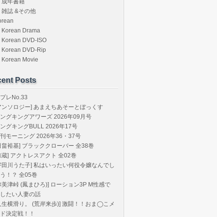
成年書籍
雑誌 &その他
orean
Korean Drama
Korean DVD-ISO
Korean DVD-Rip
Korean Movie
ent Posts
プレNo.33
アンソロジー] あまえちあそーとぼっくす
ングキングアワーズ 2026年09月号
ングキングBULL 2026年17号
刊モーニング 2026年36・37号
田畠裕基] ブラッククローバー 全38巻
椋蔵] アクトレスアクト 全02巻
宇田川うた子] 私はいったい何役令嬢なんでし
う！？ 全05巻
弥美津峠 (鳳まひろ)] ローション3P M性感で
したい人妻の話
人生横滑り。 (荒岸来歩)] 激闘！！おま◯こメ
ド決定戦！！