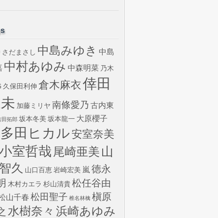
gs
中島みゆき
中島
さだまさし
U
中村あゆみ
嘉
中森明菜
乃木
倖田
倉木麻衣
6
久保田利伸
來未
南條愛乃
古内東
加藤ミリヤ
大原櫻子
坂本冬美
坂本龍一
吉田拓郎
宇多田ヒカル
安室奈美
小室哲哉
山
尾崎亜美
智久
徳永
嵐
山口百恵
岩崎宏美
明
松任谷由
木村カエラ
杉山清貴
槇原
松田聖子
松山千春
椎名林檎
水樹奈々
浜崎あゆみ
之