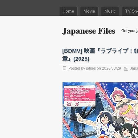
Home
Movie
Music
TV Sh
Japanese Files
Get your j
[BDMV] 映画『ラブライブ
章』(2025)
Posted by
jpfiles
on 2026/03/29
Japa