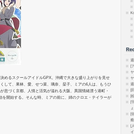
K
Rec
週
[
ヤ
決めるスクールアイドルGPX。沖縄で大きな盛り上がりを見せ
ヤ
くして、果林、愛、せつ菜、璃奈、栞子、ミアの6人は、もうひ
週
[
化が息づく京都、人情と活気が溢れる大阪、異国情緒漂う港町・
[
動を開始する。そんな時、ミアの前に、姉のクロエ・テイラーが
[
ょ
[
癒
[
イ