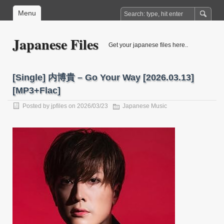
Menu
Japanese Files
Get your japanese files here..
[Single] 内博貴 – Go Your Way [2026.03.13]
[MP3+Flac]
Posted by
jpfiles
on 2026/03/23
Japanese Music