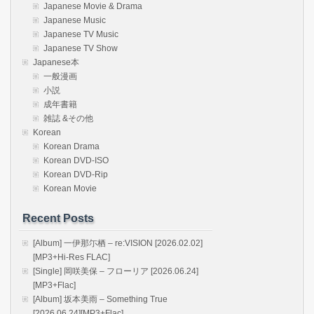
Japanese Movie & Drama
Japanese Music
Japanese TV Music
Japanese TV Show
Japanese本
一般漫画
小説
成年書籍
雑誌 &その他
Korean
Korean Drama
Korean DVD-ISO
Korean DVD-Rip
Korean Movie
Recent Posts
[Album] 一伊那尓栖 – re:VISION [2026.02.02]
[MP3+Hi-Res FLAC]
[Single] 岡咲美保 – フローリア [2026.06.24]
[MP3+Flac]
[Album] 坂本美雨 – Something True
[2026.06.24][MP3+Flac]