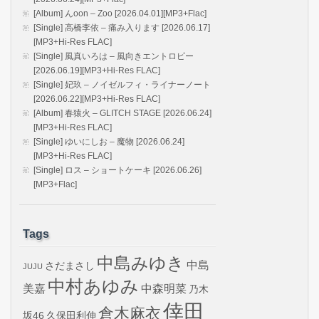
[Album] んoon – Zoo [2026.04.01][MP3+Flac]
[Single] 高橋李依 – 痛み入ります [2026.06.17]
[MP3+Hi-Res FLAC]
[Single] 風真いろは – 風向きエントロピー
[2026.06.19][MP3+Hi-Res FLAC]
[Single] 妃玖 – ノイゼルフィ・ライナーノート
[2026.06.22][MP3+Hi-Res FLAC]
[Album] 春猿火 – GLITCH STAGE [2026.06.24]
[MP3+Hi-Res FLAC]
[Single] ゆいにしお – 魔物 [2026.06.24]
[MP3+Hi-Res FLAC]
[Single] ロス – ショートケーキ [2026.06.26]
[MP3+Flac]
Tags
中島みゆき
中島
さだまさし
JUJU
中村あゆみ
美嘉
中森明菜
乃木
倖田
倉木麻衣
坂46
久保田利伸