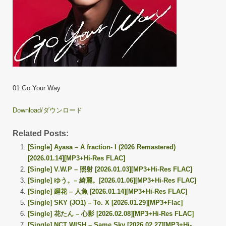
01.Go Your Way
Download/ダウンロード
Related Posts:
[Single] Ayasa – A fraction- I (2026 Remastered)
[2026.01.14][MP3+Hi-Res FLAC]
[Single] V.W.P – 照射 [2026.01.03][MP3+Hi-Res FLAC]
[Single] ゆう。– 綺麗。[2026.01.06][MP3+Hi-Res FLAC]
[Single] 廻花 – 人魚 [2026.01.14][MP3+Hi-Res FLAC]
[Single] SKY (JO1) – To. X [2026.01.29][MP3+Flac]
[Single] 花たん – 心影 [2026.02.08][MP3+Hi-Res FLAC]
[Single] NCT WISH – Same Sky [2026.02.27][MP3+Hi-