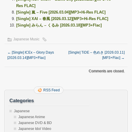
Res FLAC]
[Single] 嵐 – Five [2026.03.04][MP3+Hi-Res FLAC]
[Single] XAI – 春風 [2026.03.12][MP3+Hi-Res FLAC]
[Single] みらん – くるみ [2026.03.18][MP3+Flac]
Japanese Music
←
[Single] ICEx – Glory Days
[Single] TiDE – 色めき [2026.03.11]
[2026.03.14][MP3+Flac]
[MP3+Flac]
→
Comments are closed.
RSS Feed
Categories
Japanese
Japanese Anime
Japanese DVD & BD
Japanese Idol Video