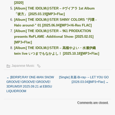
[2020]
[Album] THE IDOLM@STER – #ヴイアラ 1st Album
「彼方」 [2025.03.19][MP3+Flac]
[Album] THE IDOLM@STER SHINY COLORS “円環 -
Halo around-” 01 [2025.06.04][MP3+Hi-Res FLAC]
[Album] THE IDOLM@STER – 961 PRODUCTION
presents ReFLAME -Additional Show- [2025.02.01]
[MP3+Flac]
[Album] THE IDOLM@STER – 高槻やよい・水瀬伊織
twin live いつまでもなかよし！ [2025.10.18][MP3+Flac]
Japanese Music
←
[BDRIP] RAY ONE-MAN SNOW
[Single] 美麗-Bi-ray- – LET YOU GO
GROOVE! GROOVE! GROOVE!
[2026.03.04][MP3+Flac]
→
3DRUMS!!! 2025.09.21 at EBISU
LIQUIDROOM
Comments are closed.