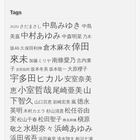
Tags
中島みゆき
中島
さだまさし
JUJU
中村あゆみ
美嘉
中森明菜
乃木
倖田
倉木麻衣
坂46
久保田利伸
來未
南條愛乃
古内東
加藤ミリヤ
子
大原櫻子
坂本冬美
坂本龍一
吉田拓郎
宇多田ヒカル
安室奈美
小室哲哉
山
尾崎亜美
恵
下智久
徳永
嵐
山口百恵
岩崎宏美
英明
松任谷由
木村カエラ
杉山清貴
実
槇原
松田聖子
松山千春
椎名林檎
水樹奈々
浜崎あゆみ
敬之
浜田省吾
浜田麻里
清水翔太
相川七瀬