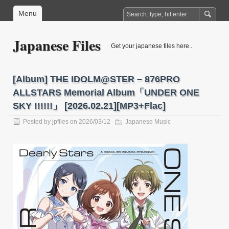
Menu
Japanese Files
Get your japanese files here..
[Album] THE IDOLM@STER – 876PRO
ALLSTARS Memorial Album「UNDER ONE
SKY !!!!!!」 [2026.02.21][MP3+Flac]
Posted by
jpfiles
on 2026/03/12
Japanese Music