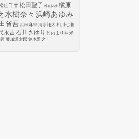
槇原
松田聖子
松山千春
椎名林檎
水樹奈々
浜崎あゆみ
之
田省吾
浜田麻里
清水翔太
相川七瀬
沢永吉
石川さゆり
竹内まりや
米
玄師
葉加瀬太郎
鈴木雅之