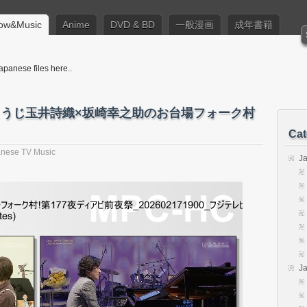
ow&Music
Anime
DVD & BD
一般漫画
成年書籍
apanese files here..
おこうじ玉井詩織×坂崎幸之助のお台場フォーク村
Cat
nese TV Music
J
J