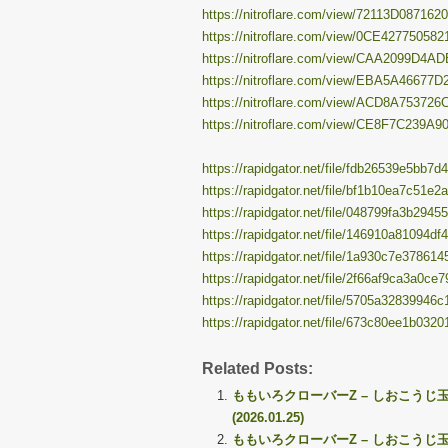
https://nitroflare.com/view/72113D087162
https://nitroflare.com/view/0CE427750582
https://nitroflare.com/view/CAA2099D4AD
https://nitroflare.com/view/EBA5A46677D
https://nitroflare.com/view/ACD8A753726
https://nitroflare.com/view/CE8F7C239A9
https://rapidgator.net/file/fdb26539e5bb
https://rapidgator.net/file/bf1b10ea7c51
https://rapidgator.net/file/048799fa3b29
https://rapidgator.net/file/146910a81094
https://rapidgator.net/file/1a930c7e3786
https://rapidgator.net/file/2f66af9ca3a0c
https://rapidgator.net/file/5705a3283994
https://rapidgator.net/file/673c80ee1b03
Related Posts:
ももいろクローバーZ – しおこうじ
(2026.01.25)
ももいろクローバーZ – しおこうじ