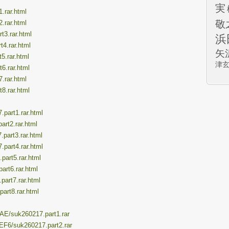
実
1.rar.html
敬
2.rar.html
t3.rar.html
浜
t4.rar.html
矢
5.rar.html
津
t6.rar.html
7.rar.html
t8.rar.html
.part1.rar.html
part2.rar.html
.part3.rar.html
.part4.rar.html
part5.rar.html
part6.rar.html
part7.rar.html
part8.rar.html
9AE/suk260217.part1.rar
EF6/suk260217.part2.rar