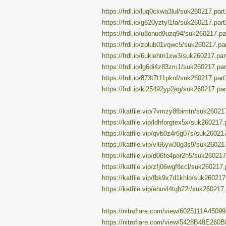
https://frdl.io/luq0ckwa3lul/suk260217.part
https://frdl.io/g620yztyl1fa/suk260217.part
https://frdl.io/u8onud9uzq94/suk260217.par
https://frdl.io/zplub01vqwc5/suk260217.par
https://frdl.io/6ukiehtn1xw3/suk260217.part
https://frdl.io/lg6di4z83zm1/suk260217.par
https://frdl.io/873t7t11pknf/suk260217.part
https://frdl.io/kl25492yp2ag/suk260217.par
https://katfile.vip/7vmzy8fbimtn/suk260217
https://katfile.vip/ldhforgtex5x/suk260217.
https://katfile.vip/qvb0z4r6g07s/suk260217
https://katfile.vip/vl66yw30g3s9/suk260217
https://katfile.vip/d06fe4por2h5/suk260217.
https://katfile.vip/zfj06wgf8ccl/suk260217.
https://katfile.vip/fbk9x7d1khlo/suk260217.
https://katfile.vip/ehuvl4tqh22r/suk260217.
https://nitroflare.com/view/6025111A4509
https://nitroflare.com/view/5428B48E260B