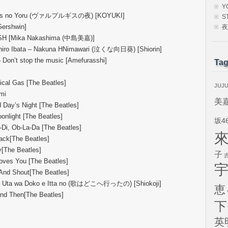
Y
urgis no Yoru (ヴァルプルギスの夜) [KOYUKI]
S
Gershwin]
夜
WISH [Mika Nakashima (中島美嘉)]
suhiro Ibata – Nakuna HNimawari (泣くな向日葵) [Shiorin]
 Don’t stop the music [Amefurasshi]
Ta
cal Gas [The Beatles]
JUJ
mi
美
 Day’s Night [The Beatles]
onlight [The Beatles]
坂4
-Di, Ob-La-Da [The Beatles]
ack[The Beatles]
y[The Beatles]
子
oves You [The Beatles]
 And Shout[The Beatles]
SB – Uta wa Doko e Itta no (歌はどこへ行ったの) [Shiokoji]
恵
and Then[The Beatles]
下
英