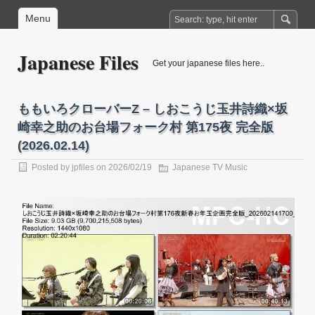
Menu
Japanese Files
Get your japanese files here..
ももいろクローバーZ – しおこうじ玉井詩織×坂
崎幸之助のお台場フォーク村 第175夜 完全版
(2026.02.14)
Posted by
jpfiles
on 2026/02/19
Japanese TV Music