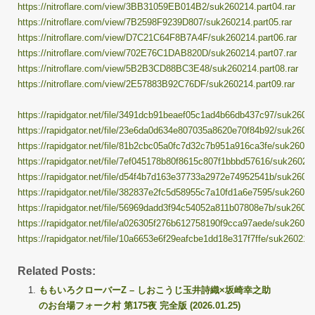
https://nitroflare.com/view/3BB31059EB014B2/suk260214.part04.rar
https://nitroflare.com/view/7B2598F9239D807/suk260214.part05.rar
https://nitroflare.com/view/D7C21C64F8B7A4F/suk260214.part06.rar
https://nitroflare.com/view/702E76C1DAB820D/suk260214.part07.rar
https://nitroflare.com/view/5B2B3CD88BC3E48/suk260214.part08.rar
https://nitroflare.com/view/2E57883B92C76DF/suk260214.part09.rar
https://rapidgator.net/file/3491dcb91beaef05c1ad4b66db437c97/suk260214
https://rapidgator.net/file/23e6da0d634e807035a8620e70f84b92/suk260214
https://rapidgator.net/file/81b2cbc05a0fc7d32c7b951a916ca3fe/suk260214
https://rapidgator.net/file/7ef045178b80f8615c807f1bbbd57616/suk260214
https://rapidgator.net/file/d54f4b7d163e37733a2972e74952541b/suk260214
https://rapidgator.net/file/382837e2fc5d58955c7a10fd1a6e7595/suk260214
https://rapidgator.net/file/56969dadd3f94c54052a811b07808e7b/suk260214
https://rapidgator.net/file/a026305f276b612758190f9cca97aede/suk260214
https://rapidgator.net/file/10a6653e6f29eafcbe1dd18e317f7ffe/suk260214.
Related Posts:
ももいろクローバーZ – しおこうじ玉井詩織×坂崎幸之助
のお台場フォーク村 第175夜 完全版 (2026.01.25)