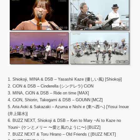
1. Shiokoji, MINA & DSB – Yasashii Kaze (優しい風) [Shiokoji]
2. CiON & DSB – Cinderella (シンデレラ) CiON
3. MINA, CiON & DSB – Ride on time [MAX]
4. CiON, Shiorin, Takegami & DSB – GOUNN [MCZ]
5. Aria Aoki & Sakazaki – Azuma e Nishi e (東へ西へ) [Yosui Inoue
(井上陽水)]
6. BUZZ NEXT, Shiokoji & DSB – Ken to Mary ~Ai to Kaze no
Youni~ (ケンとメリー 〜愛と風のように〜) [BUZZ]
7. BUZZ NEXT & Toru Hirano – Old Friends ( [BUZZ NEXT]