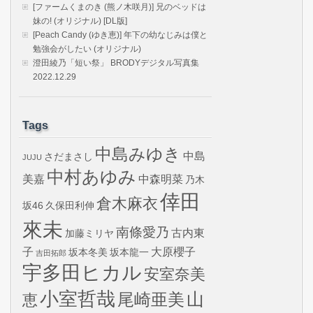
[ファームくまのき (熊ノ木咲月)] 兄のベッドは
妹の! (オリジナル) [DL版]
[Peach Candy (ゆき恵)] 年下の幼なじみは僕と
勉強会がしたい (オリジナル)
澄田綾乃「短い祭」 BRODYデジタル写真集
2022.12.29
Tags
中島みゆき
中島
さだまさし
JUJU
中村あゆみ
美嘉
中森明菜
乃木
倖田
倉木麻衣
坂46
久保田利伸
來未
南條愛乃
古内東
加藤ミリヤ
子
大原櫻子
坂本冬美
坂本龍一
吉田拓郎
宇多田ヒカル
安室奈美
小室哲哉
山
尾崎亜美
恵