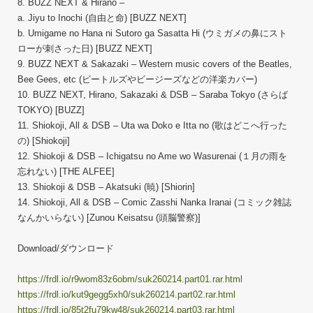
8. BUZZ NEXT & Hirano –
a. Jiyu to Inochi (自由と命) [BUZZ NEXT]
b. Umigame no Hana ni Sutoro ga Sasatta Hi (ウミガメの鼻にスト
ローが刺さった日) [BUZZ NEXT]
9. BUZZ NEXT & Sakazaki – Western music covers of the Beatles,
Bee Gees, etc (ビートルズやビージーズなどの洋楽カバー)
10. BUZZ NEXT, Hirano, Sakazaki & DSB – Saraba Tokyo (さらば
TOKYO) [BUZZ]
11. Shiokoji, All & DSB – Uta wa Doko e Itta no (歌はどこへ行った
の) [Shiokoji]
12. Shiokoji & DSB – Ichigatsu no Ame wo Wasurenai (１月の雨を
忘れない) [THE ALFEE]
13. Shiokoji & DSB – Akatsuki (暁) [Shiorin]
14. Shiokoji, All & DSB – Comic Zasshi Nanka Iranai (コミック雑誌
なんかいらない) [Zunou Keisatsu (頭脳警察)]
Download/ダウンロード
https://frdl.io/r9wom83z6obm/suk260214.part01.rar.html
https://frdl.io/kut9gegg5xh0/suk260214.part02.rar.html
https://frdl.io/85t2fu79kw48/suk260214.part03.rar.html