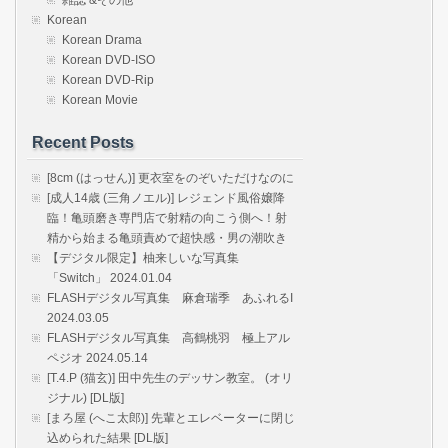
Korean
Korean Drama
Korean DVD-ISO
Korean DVD-Rip
Korean Movie
Recent Posts
[8cm (はっせん)] 更衣室をのぞいただけなのに
[成人14歳 (三角ノエル)] レジェンド風俗嬢降
臨！亀頭磨き専門店で射精の向こう側へ！射
精から始まる亀頭責めで超快感・男の潮吹き
【デジタル限定】柚来しいな写真集
「Switch」 2024.01.04
FLASHデジタル写真集 麻倉瑞季 あふれるI
2024.03.05
FLASHデジタル写真集 高鶴桃羽 極上アル
ペジオ 2024.05.14
[T.4.P (猫玄)] 田中先生のデッサン教室。 (オリ
ジナル) [DL版]
[まろ屋 (へこ太郎)] 先輩とエレベーターに閉じ
込められた結果 [DL版]