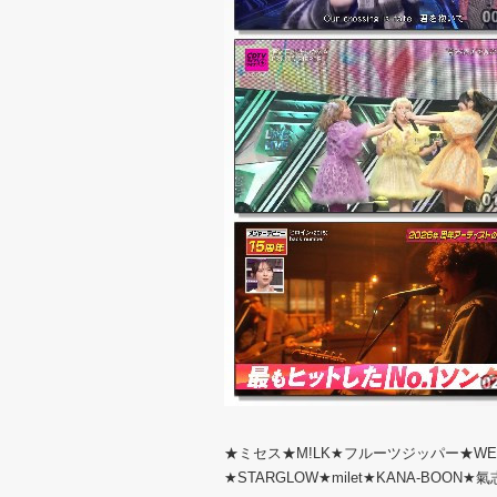
★ミセス★M!LK★フルーツジッパー★WEST.★
★STARGLOW★milet★KANA-BOO