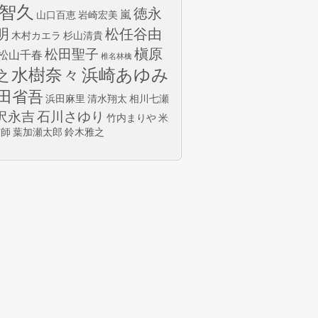
智久
徳永
嵐
山口百恵
岩崎宏美
明
松任谷由
木村カエラ
杉山清貴
槇原
松田聖子
松山千春
椎名林檎
水樹奈々
浜崎あゆみ
之
田省吾
浜田麻里
清水翔太
相川七瀬
沢永吉
石川さゆり
竹内まりや
米
玄師
葉加瀬太郎
鈴木雅之