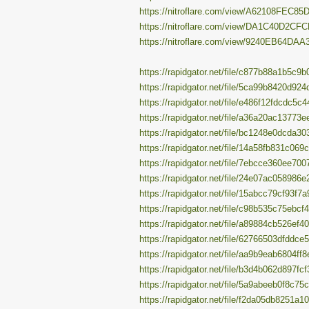
https://nitroflare.com/view/A62108FEC85D
https://nitroflare.com/view/DA1C40D2CFC
https://nitroflare.com/view/9240EB64DAA3
https://rapidgator.net/file/c877b88a1b5c9
https://rapidgator.net/file/5ca99b8420d92
https://rapidgator.net/file/e486f12fdcdc5c
https://rapidgator.net/file/a36a20ac1377
https://rapidgator.net/file/bc1248e0dcda3
https://rapidgator.net/file/14a58fb831c06
https://rapidgator.net/file/7ebcce360ee70
https://rapidgator.net/file/24e07ac058986
https://rapidgator.net/file/15abcc79cf93f
https://rapidgator.net/file/c98b535c75ebc
https://rapidgator.net/file/a89884cb526ef
https://rapidgator.net/file/62766503dfddc
https://rapidgator.net/file/aa9b9eab6804f
https://rapidgator.net/file/b3d4b062d897f
https://rapidgator.net/file/5a9abeeb0f8c7
https://rapidgator.net/file/f2da05db8251a