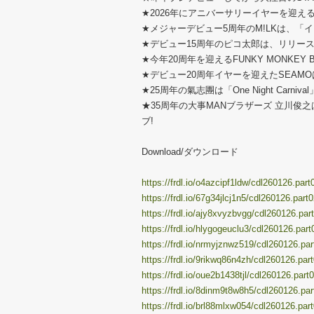
★2026年にアニバーサリーイヤーを迎える
★メジャーデビュー5周年のM!LKは、「
★デビュー15周年のピコ太郎は、リリース
★今年20周年を迎えるFUNKY MONKEY
★デビュー20周年イヤーを迎えたSEAM
★25周年の氣志團は「One Night Carniva
★35周年の大事MANブラザーズ 立川
ブ!
Download/ダウンロード
https://frdl.io/o4azcipf1ldw/cdl260126.part
https://frdl.io/67g34jlcj1n5/cdl260126.part0
https://frdl.io/ajy8xvyzbvgg/cdl260126.part
https://frdl.io/hlygogeuclu3/cdl260126.part
https://frdl.io/nrmyjznwz519/cdl260126.par
https://frdl.io/9rikwq86n4zh/cdl260126.part
https://frdl.io/oue2b1438tjl/cdl260126.part0
https://frdl.io/8dinm9t8w8h5/cdl260126.par
https://frdl.io/brl88mlxw054/cdl260126.part