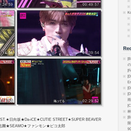
K
Rec
[
の
[
[
E
[
[
雨
[
林
[
日向坂★Da-iCE★CUTIE STREET★SUPER BEAVER
限
N★氣志團★SEAMO★ファンモン★ピコ太郎
9