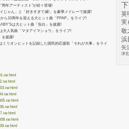
下
“周年アーティスト”が続々登場!
イイじゃん」と「好きすぎて滅!」を豪華メドレーで披露!
英
から10周年を迎える大ヒット曲「PPAP」をライブ!
実
 BΛBY’Sは大ヒット曲「告白」を披露!
敬
Oは大人気曲「マタアイマショウ」をライブ!
l」を披露!
浜
俊之はミリオンヒットを記録した国民的応援歌「それが大事」をライ
矢
津
01.rar.html
2.rar.html
03.rar.html
04.rar.html
t05.rar.html
06.rar.html
7.rar.html
t08.rar.html
09.rar.html