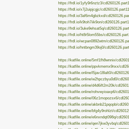
https://frdl.io/1yfy9r6nztz3/cdl260126.part
https://frdl.io/x7j2uipjcgjc/cdl260126.part11
https://frdl.io/3af6m4gbzkxd/cdl260126.par
https://frdl.io/k9toh7iik9on/cdl260126.part1
https://frdl.io/3uke9ehsat5q/cdl260126.part
https://frdl.io/ht8r5lom55bs/cdl260126.part
https://frdl.io/wcpan0892wtm/cdl260126.par
https://frdl.io/hntbngm39oj0/cdl260126.part
https://katfile.online/5mf1fh8wnnix/cdl2601
https://katfile.online/ppvkmemx9nxx/cdl26
https://katfile.online/l5jav18lalt0/cdl260126
https://katfile.online/w2hpczbyu0d0/cdl260
https://katfile.online/d4d6ift2m20k/cdl2601
https://katfile.online/rohvwyioaxp6/cdl2601
https://katfile.online/06z1mopozsx6/cdl260
https://katfile.online/akbnb21pqopb/cdl260
https://katfile.online/bfg4y9rohlzt/cdl26012
https://katfile.online/e6nxndqt098q/cdl260
https://katfile.online/qen7jkw3yvbq/cdl260