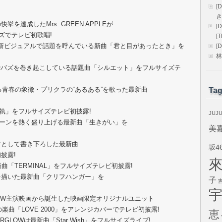
[
き
を達成したMrs. GREEN APPLEが
[
イズでテレビ初歌唱!
[
変した新ビジュアルで話題を呼んでいる新曲「君と目があったとき」を
[
林
Tokでバズを巻き起こしている話題曲「シルエット」をフルサイズテ
される青春の象徴・プリクラの“あるある”を歌った最新曲
Ta
「愛執」をフルサイズテレビ初披露!
JUJ
ーツシーンを熱く盛り上げる最新曲「生きがい」を
美
ーマとして書き下ろした最新曲
坂4
初披露!
新曲「TERMINAL」をフルサイズテレビ初披露!
を描いた最新曲「クリフハンガー」を
子
ハのW主演映画から誕生した映画限定オリジナルユニット
miの楽曲「LOVE 2000」をアレンジカバーでテレビ初披露!
恵
LOWは最新曲「Star Wish」をフルサイズライブ!