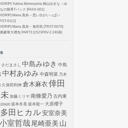
DVDRIP] Yukina Momoyama 桃山ゆきな – ゆ
なの限界Tバック [FAXX-001]
DVDRIP] Mana 真奈 – 思い出がいっぱい
TRST-0112]
DVDRIP] Mana 真奈 – 無邪気 [TRST-0070]
襄豪華大禮包 PART3 [1523P6V-2.24GB]
gs
中島みゆき
中島
さだまさし
U
中村あゆみ
嘉
中森明菜
乃木
倖田
倉木麻衣
6
久保田利伸
來未
南條愛乃
古内東
加藤ミリヤ
大原櫻子
坂本冬美
坂本龍一
吉田拓郎
宇多田ヒカル
安室奈美
小室哲哉
山
尾崎亜美