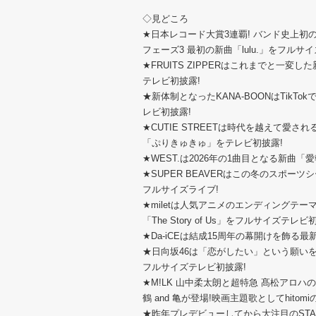
◇見どころ
★日本レコード大賞3連覇! バンド史上初の快挙
フェーズ3 最初の新曲「lulu.」をフルサ
★FRUITS ZIPPERはこれまでと一
テレビ初披露!
★新体制となったKANA-BOONはTik
レビ初披露!
★CUTIE STREETは時代を越えて愛
「ぷりきゅきゅ」をテレビ初披露!
★WEST.は2026年の1曲目となる新曲
★SUPER BEAVERはこの冬のスポ
フルサイズライブ!
★miletは人気アニメのエンディングテ
「The Story of Us」をフルサイズテレビ
★Da-iCEは結成15周年の幕開けを飾る最
★日向坂46は「恋がしたい」という願い
フルサイズテレビ初披露!
★M!LK 山中柔太朗と超特急 髙松アロ
鶴 and 亀が登場!映画主題歌としてhito
★昨年プレデビューしてから大注目のSTARG