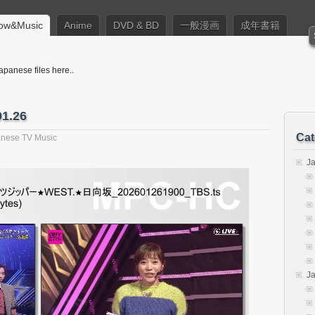
ow&Music
Anime
DVD & BD
一般漫画
成年書籍
apanese files here..
1.26
Cat
nese TV Music
J
J