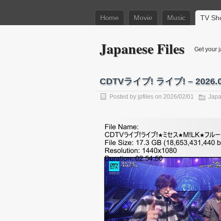
Home
Movie
Music
TV Sh
Japanese Files
Get your j
CDTVライブ! ライブ! – 2026.0
Posted by
jpfiles
on 2026/02/01
Japa