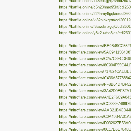
https://katfile.online/x45edkgjhj23/cdl2601
https://katfile.online/c5n20hmo95kf/cdl260
https://katfile.online/224nmy8gqkie/cdl260
https://katfile.online/vi82njnkqttn/cdl26012
https://katfile.online/l9aweknxgqi0/cdl2601
https://katfile.online/y8k2uwba8jcz/cdl260
https://nitroflare.com/view/BE9B49CC55FF
https://nitroflare.com/view/5AC9411504D8
https://nitroflare.com/view/C257C8FCDB6
https://nitroflare.com/view/8C904F55C441
https://nitroflare.com/view/717824CAEBE
https://nitroflare.com/view/C436A3778884
https://nitroflare.com/view/FF8B64D7BF5
https://nitroflare.com/view/3A42D0EF8FA
https://nitroflare.com/view/A4E2F6C9A843
https://nitroflare.com/view/CC333F7489D4
https://nitroflare.com/view/AAB21B4CD44
https://nitroflare.com/view/C0A49B4A01A2
https://nitroflare.com/view/D932627B53A0
https://nitroflare.com/view/0C17E6E78488