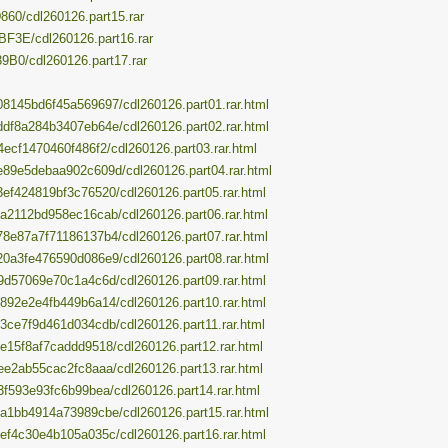
860/cdl260126.part15.rar
BF3E/cdl260126.part16.rar
9B0/cdl260126.part17.rar
b08145bd6f45a569697/cdl260126.part01.rar.html
4ddf8a284b3407eb64e/cdl260126.part02.rar.html
44ecf1470460f486f2/cdl260126.part03.rar.html
3ee89e5debaa902c609d/cdl260126.part04.rar.html
03ef424819bf3c76520/cdl260126.part05.rar.html
9ca2112bd958ec16cab/cdl260126.part06.rar.html
078e87a7f71186137b4/cdl260126.part07.rar.html
e20a3fe476590d086e9/cdl260126.part08.rar.html
7a9d57069e70c1a4c6d/cdl260126.part09.rar.html
f4892e2e4fb449b6a14/cdl260126.part10.rar.html
403ce7f9d461d034cdb/cdl260126.part11.rar.html
e5e15f8af7caddd9518/cdl260126.part12.rar.html
f8ee2ab55cac2fc8aaa/cdl260126.part13.rar.html
cf3f593e93fc6b99bea/cdl260126.part14.rar.html
5ca1bb4914a73989cbe/cdl260126.part15.rar.html
10ef4c30e4b105a035c/cdl260126.part16.rar.html