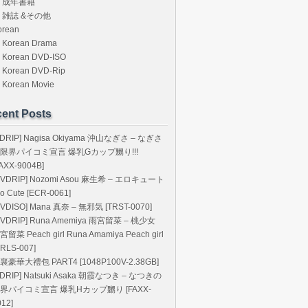
成年書籍
雑誌 &その他
orean
Korean Drama
Korean DVD-ISO
Korean DVD-Rip
Korean Movie
ent Posts
BDRIP] Nagisa Okiyama 沖山なぎさ – なぎさ
限界パイコミ宣言 爆乳Gカップ嬲り!!!
FAXX-9004B]
DVDRIP] Nozomi Asou 麻生希 – エロキュート
ro Cute [ECR-0061]
DVDISO] Mana 真奈 – 無邪気 [TRST-0070]
DVDRIP] Runa Amemiya 雨宮留菜 – 桃少女
宮留菜 Peach girl Runa Amamiya Peach girl
CRLS-007]
襄豪華大禮包 PART4 [1048P100V-2.38GB]
BDRIP] Natsuki Asaka 朝霞なつき – なつきの
界パイコミ宣言 爆乳Hカップ嬲り [FAXX-
012]