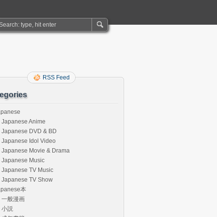
RSS Feed
egories
apanese
Japanese Anime
Japanese DVD & BD
Japanese Idol Video
Japanese Movie & Drama
Japanese Music
Japanese TV Music
Japanese TV Show
apanese本
一般漫画
小説