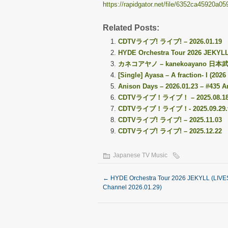
https://rapidgator.net/file/6352ca45920a0
Related Posts:
CDTVライブ! ライブ! – 2026.01.19
HYDE Orchestra Tour 2026 JEKYLL
カネコアヤノ – kanekoayano 日本武道館
[Single] Ayasa – A fraction- I (20
Anison Days – 2026.01.23 – #435 
CDTVライブ！ライブ！ – 2025.08.1
CDTVライブ！ライブ！- 2025.09.29.
CDTVライブ! ライブ! – 2025.11.03
CDTVライブ! ライブ! – 2025.12.22
Japanese TV Music
←
HYDE Orchestra Tour 2026 JEKYLL (LIVE
Channel 2026.01.29)