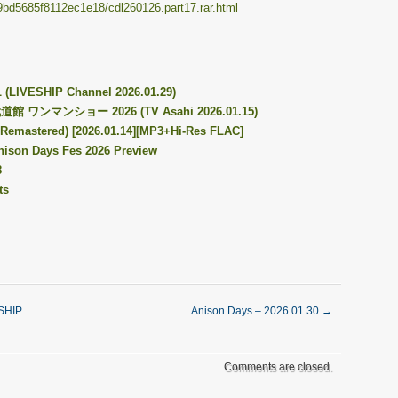
59bd5685f8112ec1e18/cdl260126.part17.rar.html
 (LIVESHIP Channel 2026.01.29)
 ワンマンショー 2026 (TV Asahi 2026.01.15)
26 Remastered) [2026.01.14][MP3+Hi-Res FLAC]
Anison Days Fes 2026 Preview
8
ts
SHIP
Anison Days – 2026.01.30
→
Comments are closed.