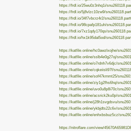
https://frdl.io/25wu0z3nhq1i/snu260118.par
https://frdl.io/5j8vlzc10zw9/snu260118.part
https://frdl.io/34f7vbcrz4r2/snu260118.part
https://frdl.io/98cpafp181uh/snu260118.par
https://frdl.io/7xz1qdy170qs/snu260118.par
https://frdl.io/hx1k95dal5od/snu260118.par
https://katfile.online/hc0awzlxojhe/snu260
https://katfile.online/sslb4e0g27oj/snu2601
https://katfile.online/o7rdnh7v6djc/snu2601
https://katfile.online/cqkeiisli97f/snu26011
https://katfile.online/sof47krnmt25/snu260
https://katfile.online/ziy1g2fhs6hq/snu2601
https://katfile.online/uvo0u8p8i70c/snu260
https://katfile.online/acsrick2ku0p/snu2601
https://katfile.online/j28h1svgdsvu/snu260
https://katfile.online/ykbjdts22c6v/snu2601
https://katfile.online/enhxbsbuz5cz/snu260
https://nitroflare.com/view/45670A65981D