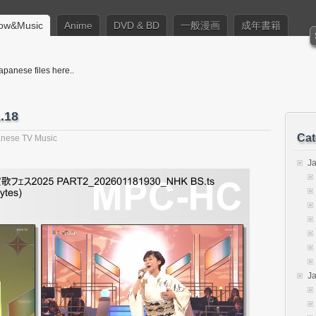
ow&Music
Anime
DVD & BD
一般漫画
成年書籍
apanese files here..
.18
Cat
nese TV Music
J
J