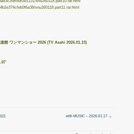
33a83c2fbf56b3d1231/snu260118.part10.rar.html
d34b2e374cfeb0f6a38/snu260118.part11.rar.html
 ワンマンショー 2026 (TV Asahi 2026.01.15)
.07
初日
with MUSIC – 2026.01.17
→