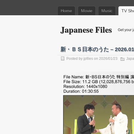
Home
Movie
Music
TV Sh
Japanese Files
Get your j
新・ＢＳ日本のうた – 2026.01
Posted by
jpfiles
on 2026/01/23
Japa