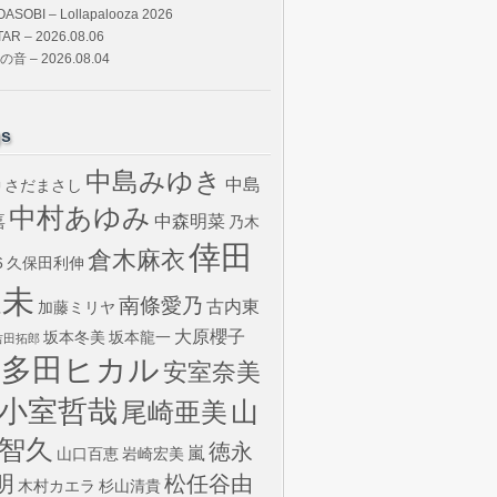
OASOBI – Lollapalooza 2026
TAR – 2026.08.06
の音 – 2026.08.04
gs
中島みゆき
中島
さだまさし
U
中村あゆみ
嘉
中森明菜
乃木
倖田
倉木麻衣
6
久保田利伸
來未
南條愛乃
古内東
加藤ミリヤ
大原櫻子
坂本冬美
坂本龍一
吉田拓郎
宇多田ヒカル
安室奈美
小室哲哉
山
尾崎亜美
智久
徳永
嵐
山口百恵
岩崎宏美
明
松任谷由
木村カエラ
杉山清貴