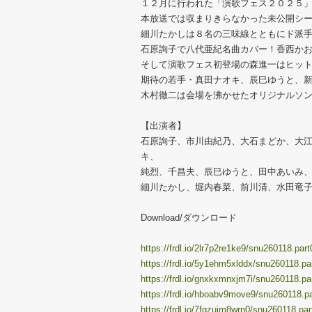
１２月に行われた「演歌フェス２０２５
本放送では収まりきらなかった未公開シ
細川たかしは８名の三味線とともにド派
石原詢子で八代亜紀名曲カバー！香西か
そして演歌フェス初登場の森進一はヒッ
期待の若手・真田ナオキ、辰巳ゆうと、
木村徹二は会場を沸かせたオリジナルソ
【出演者】
石原詢子、市川由紀乃、大石まどか、大
キ、
純烈、千昌夫、辰巳ゆうと、田中あいみ
細川たかし、堀内春菜、前川清、水田竜
Download/ダウンロード
https://frdl.io/2lr7p2re1ke9/snu260118.part
https://frdl.io/5y1ehm5xlddx/snu260118.par
https://frdl.io/gnxkxmnxjm7i/snu260118.par
https://frdl.io/hboabv9move9/snu260118.pa
https://frdl.io/7fgzuim8wrn0/snu260118.par