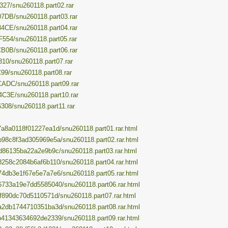
327/snu260118.part02.rar
07DB/snu260118.part03.rar
34CE/snu260118.part04.rar
F554/snu260118.part05.rar
CB0B/snu260118.part06.rar
310/snu260118.part07.rar
C99/snu260118.part08.rar
CADC/snu260118.part09.rar
4C3E/snu260118.part10.rar
308/snu260118.part11.rar
b7a8a0118f01227ea1d/snu260118.part01.rar.html
76b98c8f3ad305969e5a/snu260118.part02.rar.html
dfd86135ba22a2e9b9c/snu260118.part03.rar.html
6d8258c2084b6af6b110/snu260118.part04.rar.html
0574db3e1f67e5e7a7e6/snu260118.part05.rar.html
5b6733a19e7dd5585040/snu260118.part06.rar.html
11f890dc70d5110571d/snu260118.part07.rar.html
d6a2db1744710351ba3d/snu260118.part08.rar.html
10b41343634692de2339/snu260118.part09.rar.html