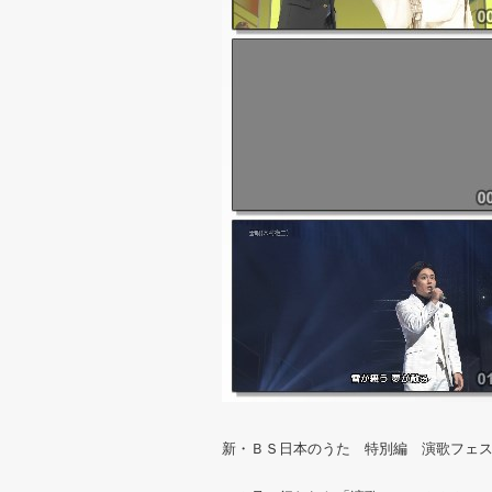
新・ＢＳ日本のうた 特別編 演歌フェ