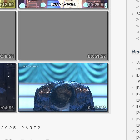
K
Rec
M
(
[
D
[
[
[2
[
[2
[
[
ス２０２５ ＰＡＲＴ２
[
[