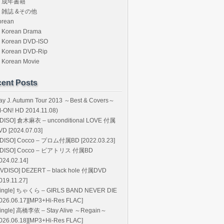
成年書籍
雑誌 &その他
orean
Korean Drama
Korean DVD-ISO
Korean DVD-Rip
Korean Movie
ent Posts
ay J. Autumn Tour 2013 ～Best & Covers～
M-ON! HD 2014.11.08)
BDISO] 倉木麻衣 – unconditional LOVE 付属
VD [2024.07.03]
BDISO] Cocco – プロム付属BD [2022.03.23]
BDISO] Cocco – ビアトリス 付属BD
024.02.14]
DVDISO] DEZERT – black hole 付属DVD
019.11.27]
Single] ちゃくら – GIRLS BAND NEVER DIE
2026.06.17][MP3+Hi-Res FLAC]
Single] 高橋李依 – Stay Alive ～Regain～
2026.06.18][MP3+Hi-Res FLAC]