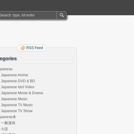
RSS Feed
egories
apanese
Japanese Anime
Japanese DVD & BD
Japanese Idol Video
Japanese Movie & Drama
Japanese Music
Japanese TV Music
Japanese TV Show
apanese本
一般漫画
小説