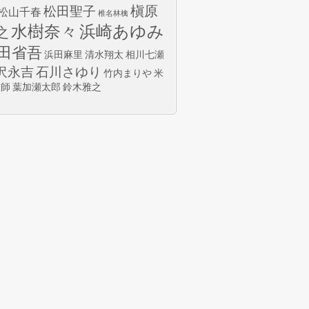
槇原
松田聖子
松山千春
椎名林檎
水樹奈々
浜崎あゆみ
之
田省吾
浜田麻里
清水翔太
相川七瀬
沢永吉
石川さゆり
竹内まりや
米
玄師
葉加瀬太郎
鈴木雅之