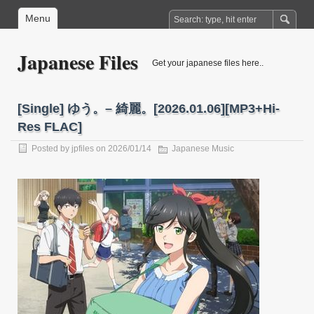
Menu
Japanese Files
Get your japanese files here..
[Single] ゆう。– 綺麗。[2026.01.06][MP3+Hi-
Res FLAC]
Posted by
jpfiles
on 2026/01/14
Japanese Music