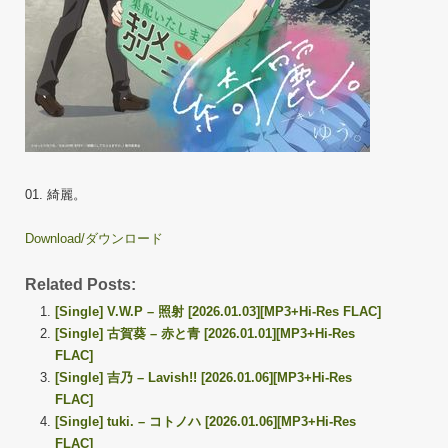
01. 綺麗。
Download/ダウンロード
Related Posts:
[Single] V.W.P – 照射 [2026.01.03][MP3+Hi-Res FLAC]
[Single] 古賀葵 – 赤と青 [2026.01.01][MP3+Hi-Res
FLAC]
[Single] 吉乃 – Lavish!! [2026.01.06][MP3+Hi-Res
FLAC]
[Single] tuki. – コトノハ [2026.01.06][MP3+Hi-Res
FLAC]