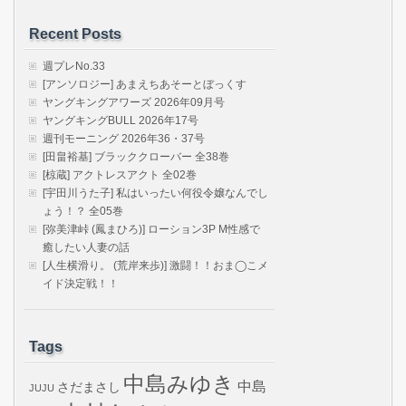
Recent Posts
週プレNo.33
[アンソロジー] あまえちあそーとぼっくす
ヤングキングアワーズ 2026年09月号
ヤングキングBULL 2026年17号
週刊モーニング 2026年36・37号
[田畠裕基] ブラッククローバー 全38巻
[椋蔵] アクトレスアクト 全02巻
[宇田川うた子] 私はいったい何役令嬢なんでし
ょう！？ 全05巻
[弥美津峠 (鳳まひろ)] ローション3P M性感で
癒したい人妻の話
[人生横滑り。 (荒岸来歩)] 激闘！！おま◯こメ
イド決定戦！！
Tags
中島みゆき
中島
さだまさし
JUJU