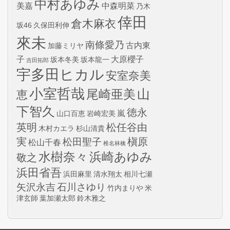
中村あゆみ
美嘉
中森明菜
乃木
倖田
倉木麻衣
坂46
久保田利伸
來未
南條愛乃
古内東
加藤ミリヤ
子
大原櫻子
坂本冬美
坂本龍一
吉田拓郎
宇多田ヒカル
安室奈美
小室哲哉
山
尾崎亜美
恵
下智久
徳永
嵐
山口百恵
岩崎宏美
英明
松任谷由
木村カエラ
杉山清貴
実
槇原
松田聖子
松山千春
椎名林檎
水樹奈々
浜崎あゆみ
敬之
浜田省吾
浜田麻里
清水翔太
相川七瀬
矢沢永吉
石川さゆり
竹内まりや
米
津玄師
葉加瀬太郎
鈴木雅之