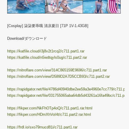
[Cosplay] 柒柒要乖哦 清凉夏日 [71P 1V-1.43GB]
Download/ダウンロード
https://katfile.cloud/i3j8v2t1rcq2/c711.part1.rar
https://katfile.cloud/n5wdtqyls0ug/c711.part2.rar
https://nitroflare.com/view/314C865159E9696/c711.part1.rar
https://nitroflare.com/view/D589D2A7D5CCB93/c711.part2.rar
https://rapidgator.net/file/4786d40940dbe2ee59a3e4960e7cc779/c711.part
https://rapidgator.net/file/031755065aba64db5d43261a16fa49bc/c711.part
https://fikper.com/NkFhOTp4oQ/c711.part1.rar.html
https://fikper.com/HDmXhVoI4t/c711.part2.rar.html
https://frdl.io/sxo79mucd81i/c711.part1.rar