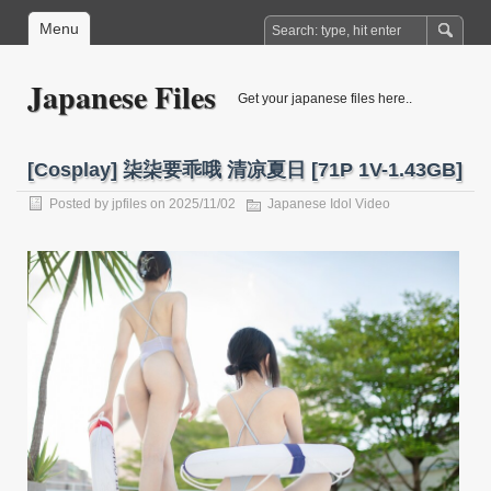
Menu
Japanese Files
Get your japanese files here..
[Cosplay] 柒柒要乖哦 清凉夏日 [71P 1V-1.43GB]
Posted by
jpfiles
on 2025/11/02
Japanese Idol Video