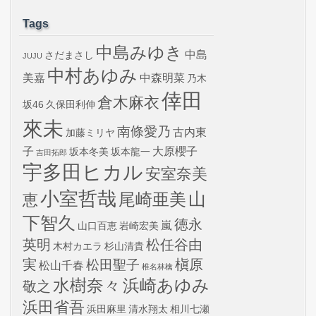
Tags
中島みゆき
中島
さだまさし
JUJU
中村あゆみ
美嘉
中森明菜
乃木
倖田
倉木麻衣
坂46
久保田利伸
來未
南條愛乃
古内東
加藤ミリヤ
子
大原櫻子
坂本冬美
坂本龍一
吉田拓郎
宇多田ヒカル
安室奈美
小室哲哉
山
尾崎亜美
恵
下智久
徳永
嵐
山口百恵
岩崎宏美
英明
松任谷由
木村カエラ
杉山清貴
実
槇原
松田聖子
松山千春
椎名林檎
水樹奈々
浜崎あゆみ
敬之
浜田省吾
浜田麻里
清水翔太
相川七瀬