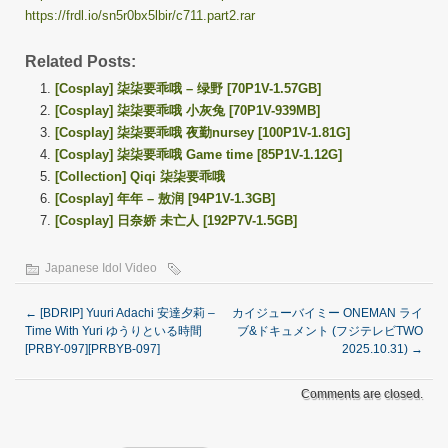
https://frdl.io/sn5r0bx5lbir/c711.part2.rar
Related Posts:
[Cosplay] 柒柒要乖哦 – 绿野 [70P1V-1.57GB]
[Cosplay] 柒柒要乖哦 小灰兔 [70P1V-939MB]
[Cosplay] 柒柒要乖哦 夜勤nursey [100P1V-1.81G]
[Cosplay] 柒柒要乖哦 Game time [85P1V-1.12G]
[Collection] Qiqi 柒柒要乖哦
[Cosplay] 年年 – 敖润 [94P1V-1.3GB]
[Cosplay] 日奈娇 未亡人 [192P7V-1.5GB]
Japanese Idol Video
←
[BDRIP] Yuuri Adachi 安達夕莉 –
カイジューバイミー ONEMAN ライ
Time With Yuri ゆうりといる時間
ブ&ドキュメント (フジテレビTWO
[PRBY-097][PRBYB-097]
2025.10.31)
→
Comments are closed.