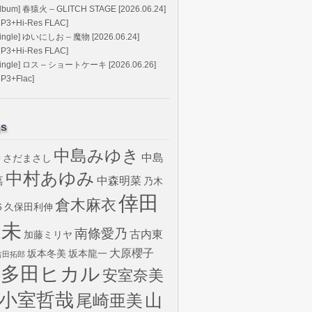
Album] 春猿火 – GLITCH STAGE [2026.06.24]
MP3+Hi-Res FLAC]
Single] ゆいにしお – 魔物 [2026.06.24]
MP3+Hi-Res FLAC]
Single] ロス – ショートケーキ [2026.06.26]
MP3+Flac]
gs
中島みゆき
中島
さだまさし
U
中村あゆみ
嘉
中森明菜
乃木
倖田
倉木麻衣
6
久保田利伸
來未
南條愛乃
古内東
加藤ミリヤ
大原櫻子
坂本冬美
坂本龍一
吉田拓郎
宇多田ヒカル
安室奈美
小室哲哉
山
尾崎亜美