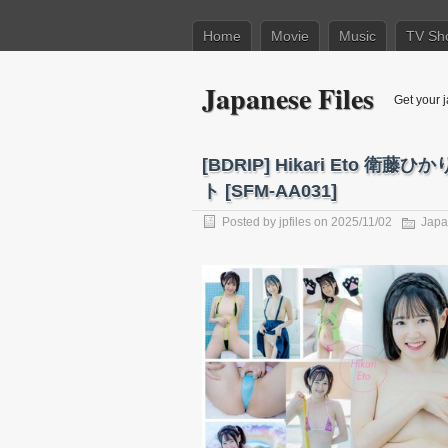
Home
Movie
Music
TV Sh
Japanese Files
Get your j
[BDRIP] Hikari Eto 衛藤ひ
ト [SFM-AA031]
Posted by
jpfiles
on 2025/11/02
Japa