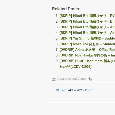
Related Posts:
[BDRIP] Hikari Eto 衛藤ひかり – RYO
[BDRIP] Hikari Eto 衛藤ひかり – Enm
[BDRIP] Hikari Eto 衛藤ひかり – A
[BDRIP] Hikari Eto 衛藤ひかり – Ad
[BDRIP] Yui Shinjo 新城唯 – Sud
[BDRIP] Moka Aoi 葵もか – Sudde
[DVDRIP] Akina あき菜 – Office 
[DVDRIP] Noa Hiroka 平岡のあ – I
[DVDRIP] Hikari Hashimoto 橋本
せたが [LCDV-41059]
Japanese Idol Video
←
MUSIC FAIR – 2025.11.01