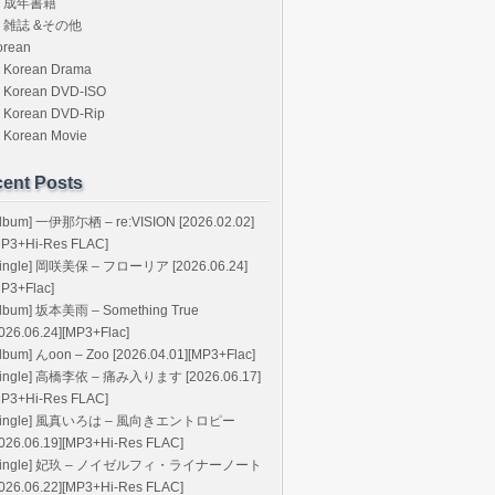
成年書籍
雑誌 &その他
orean
Korean Drama
Korean DVD-ISO
Korean DVD-Rip
Korean Movie
ent Posts
Album] 一伊那尓栖 – re:VISION [2026.02.02]
MP3+Hi-Res FLAC]
Single] 岡咲美保 – フローリア [2026.06.24]
MP3+Flac]
Album] 坂本美雨 – Something True
026.06.24][MP3+Flac]
lbum] んoon – Zoo [2026.04.01][MP3+Flac]
Single] 高橋李依 – 痛み入ります [2026.06.17]
MP3+Hi-Res FLAC]
Single] 風真いろは – 風向きエントロピー
2026.06.19][MP3+Hi-Res FLAC]
Single] 妃玖 – ノイゼルフィ・ライナーノート
2026.06.22][MP3+Hi-Res FLAC]