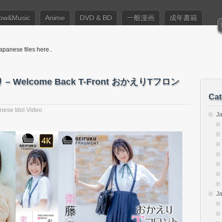
ow&Music
Anime
DVD & BD
一般漫画
成年書籍
apanese files here..
かり – Welcome Back T-Front おかえりTフロン
Cat
nese Idol Video
J
J