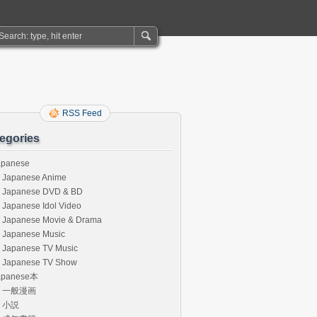
RSS Feed
egories
apanese
Japanese Anime
Japanese DVD & BD
Japanese Idol Video
Japanese Movie & Drama
Japanese Music
Japanese TV Music
Japanese TV Show
apanese本
一般漫画
小説