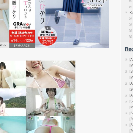
K
Rec
[
[
[
[
[
[2
[A
[
[
[
[
[
[