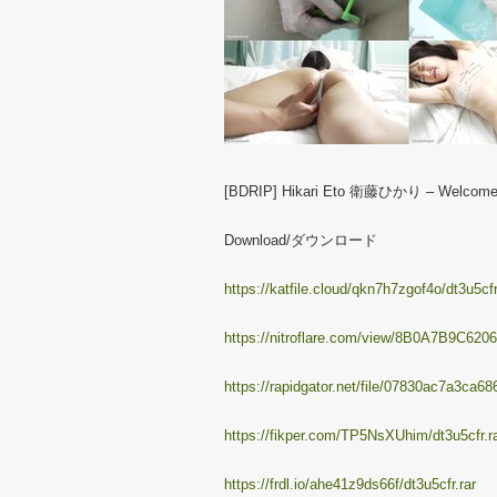
[BDRIP] Hikari Eto 衛藤ひかり – Welco
Download/ダウンロード
https://katfile.cloud/qkn7h7zgof4o/dt3u5cfr
https://nitroflare.com/view/8B0A7B9C6206
https://rapidgator.net/file/07830ac7a3ca6
https://fikper.com/TP5NsXUhim/dt3u5cfr.ra
https://frdl.io/ahe41z9ds66f/dt3u5cfr.rar