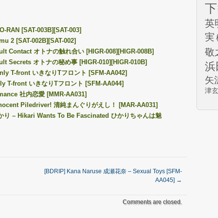
下
英
-RAN [SAT-003B][SAT-003]
実
u 2 [SAT-002B][SAT-002]
敬
dult Contact オトナの触れ合い [HIGR-008][HIGR-008B]
ult Secrets オトナの秘め事 [HIGR-010][HIGR-010B]
浜
denly T-front いきなりTフロント [SFM-AA042]
矢
nly T-front いきなりTフロント [SFM-AA044]
津
Romance 社内恋愛 [MMR-AA031]
nnocent Piledriver! 清純まんぐりがえし！ [MAR-AA031]
ひかり – Hikari Wants To Be Fascinated ひかりちゃんは魅
[BDRIP] Kana Naruse 成瀬花奈 – Sexual Toys [SFM-
AA045]
→
Comments are closed.