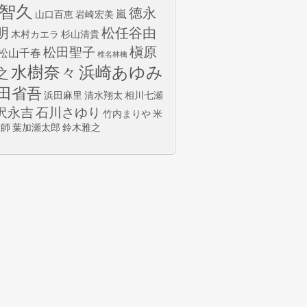
智久
徳永
嵐
山口百恵
岩崎宏美
明
松任谷由
木村カエラ
杉山清貴
槇原
松田聖子
松山千春
椎名林檎
水樹奈々
浜崎あゆみ
之
田省吾
浜田麻里
清水翔太
相川七瀬
沢永吉
石川さゆり
竹内まりや
米
玄師
葉加瀬太郎
鈴木雅之