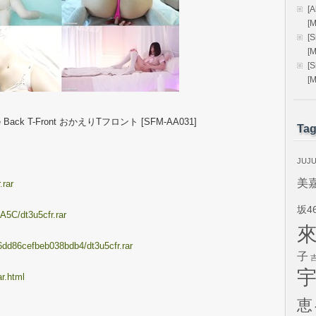
[
[
[
[
[
[
me Back T-Front おかえりTフロント [SFM-AA031]
Ta
JUJ
美
.rar
坂4
A5C/dt3u5cfr.rar
86dd86cefbeb038bdb4/dt3u5cfr.rar
子
r.html
恵