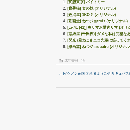
[変態東京] バイトミー
[寝夢猫] 妻の妹 (オリジナル)
[色点屋] 1KO？ (オリジナル)
[彩画堂] ねつジョtrois (オリジナル)
[Lv.41 (41)] 奥サマお愛肉サマ (オ
[恋紙屋 (千氏夜)] ダメな私は完璧
[閃光 (君ねこ)] ニコ先輩は笑ってく
[彩画堂] ねつジョquatre (オリジナル
成年書籍
←
[イケメン帝国 (れむ)] ようこそ!サキュバス街