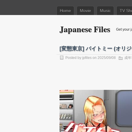
Home
Movie
Music
TV Sh
Japanese Files
Get your j
[変態東京] バイトミー (オリジ
Posted by
jpfiles
on 2025/09/08
成年