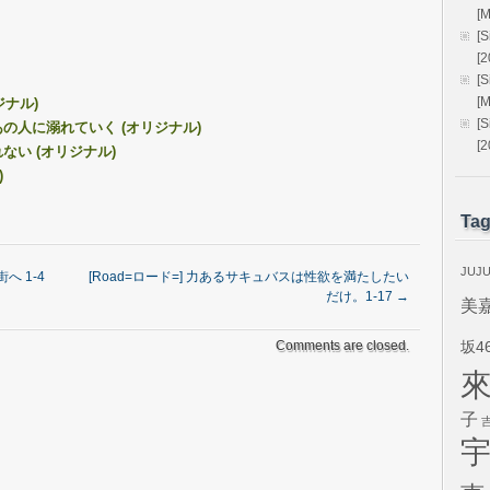
[
[
[
[
[
リジナル)
[S
なあの人に溺れていく (オリジナル)
[2
れない (オリジナル)
)
Ta
JUJ
へ 1-4
[Road=ロード=] 力あるサキュバスは性欲を満たしたい
だけ。1-17
→
美
Comments are closed.
坂4
子