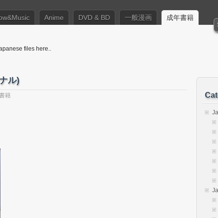
ow&Music
Anime
DVD & BD
一般漫画
成年書籍
apanese files here..
ナル)
Cat
書籍
J
J