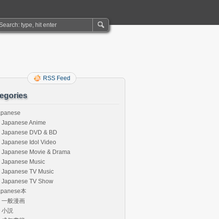
RSS Feed
egories
apanese
Japanese Anime
Japanese DVD & BD
Japanese Idol Video
Japanese Movie & Drama
Japanese Music
Japanese TV Music
Japanese TV Show
apanese本
一般漫画
小説