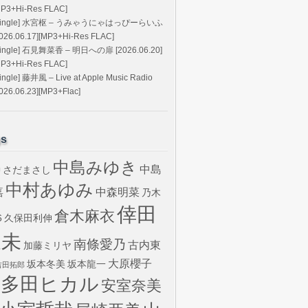
MP3+Hi-Res FLAC]
Single] 水宮枢 – うみゃうにゃはっぴーらいふ
2026.06.17][MP3+Hi-Res FLAC]
Single] 石見舞菜香 – 明日への扉 [2026.06.20]
MP3+Hi-Res FLAC]
ingle] 藤井風 – Live at Apple Music Radio
026.06.23][MP3+Flac]
gs
中島みゆき
中島
さだまさし
U
中村あゆみ
嘉
中森明菜
乃木
倖田
倉木麻衣
6
久保田利伸
來未
南條愛乃
古内東
加藤ミリヤ
大原櫻子
坂本冬美
坂本龍一
吉田拓郎
宇多田ヒカル
安室奈美