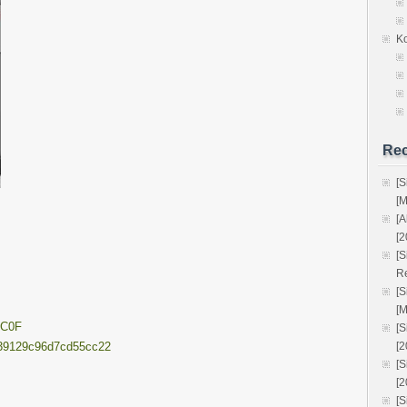
K
Rec
[S
[
[
[2
[
R
[
[
BC0F
[
3639129c96d7cd55cc22
[
[
[2
[S