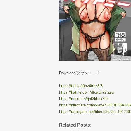
Download/ダウンロード
https://frdl.io/r9nv4frbz8f3
https://katfile.com/dfca3x72tasq
https://mexa.sh/rjnt3kbdx32k
https://nitroflare.com/view/723E3FF5A28
https://rapidgator.net/file/c8363acc1912
Related Posts: