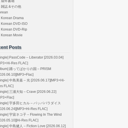
成年書籍
雑誌 &その他
orean
Korean Drama
Korean DVD-ISO
Korean DVD-Rip
Korean Movie
ent Posts
ingle] PassCode – Liberator [2026.03.04]
MP3+Hi-Res FLAC]
Album] 踊ってばかりの国 – PRISM
026.06.10][MP3+Flac]
Single] 中島美嘉 – 光 [2026.06.17][MP3+Hi-
es FLAC]
Single] 三浦大知 – Crave [2026.06.22]
MP3+Flac]
Single] 宇多田ヒカル – パッパパラダイス
2026.06.24][MP3+Hi-Res FLAC]
Single] 宇宙ネコ子 – Flowing In The Wind
026.05.10][Hi-Res FLAC]
ingle] 中島健人 – Fiction Love [2026.06.12]