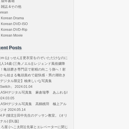
成年書籍
雑誌 &その他
orean
Korean Drama
Korean DVD-ISO
Korean DVD-Rip
Korean Movie
ent Posts
8cm (はっせん)] 更衣室をのぞいただけなのに
成人14歳 (三角ノエル)] レジェンド風俗嬢降
！亀頭磨き専門店で射精の向こう側へ！射
から始まる亀頭責めで超快感・男の潮吹き
デジタル限定】柚来しいな写真集
Switch」 2024.01.04
LASHデジタル写真集 麻倉瑞季 あふれるI
024.03.05
LASHデジタル写真集 高鶴桃羽 極上アル
ジオ 2024.05.14
T.4.P (猫玄)] 田中先生のデッサン教室。 (オリ
ナル) [DL版]
まろ屋 (へこ太郎)] 先輩とエレベーターに閉じ