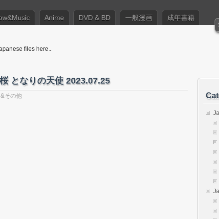
ow&Music
Anime
DVD & BD
一般漫画
成年書籍
apanese files here..
となりの天使 2023.07.25
Cat
 &その他
J
J