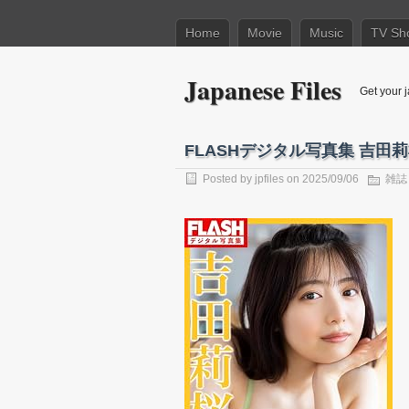
Home
Movie
Music
TV Sh
Japanese Files
Get your j
FLASHデジタル写真集 吉田莉桜 
Posted by
jpfiles
on 2025/09/06
雑誌