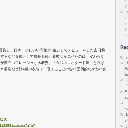
K
Rec
ンプリ受賞し、日本一かわいい高校1年生としてデビューをした吉田莉
演するなど女優として成長を続ける彼女が見せたのは「変わらな
[
さが際立つフレッシュな水着姿、「令和のレオタード姫」と呼ば
[
水着姿など計4種の衣装で、衰えることのない圧倒的なかわいさ
臨
精
【
「
F
2
F
ペ
[
B238
ジ
26da0393accbc5e2a152
[