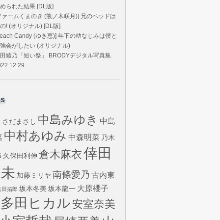
められた結果 [DL版]
ファームくまのき (熊ノ木咲月)] 兄のベッドは
の! (オリジナル) [DL版]
Peach Candy (ゆき恵)] 年下の幼なじみは僕と
強会がしたい (オリジナル)
田綾乃「短い祭」 BRODYデジタル写真集
022.12.29
gs
中島みゆき
中島
さだまさし
U
中村あゆみ
嘉
中森明菜
乃木
倖田
倉木麻衣
6
久保田利伸
來未
南條愛乃
古内東
加藤ミリヤ
大原櫻子
坂本冬美
坂本龍一
吉田拓郎
宇多田ヒカル
安室奈美