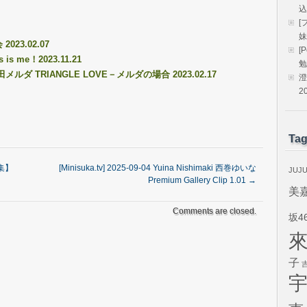
込
[
妹
23.02.07
[
 me！2023.11.21
勉
田メルダ TRIANGLE LOVE－メルダの場合 2023.02.17
澄
2
Ta
集】
[Minisuka.tv] 2025-09-04 Yuina Nishimaki 西巻ゆいな
JUJ
Premium Gallery Clip 1.01
→
美
Comments are closed.
坂4
子