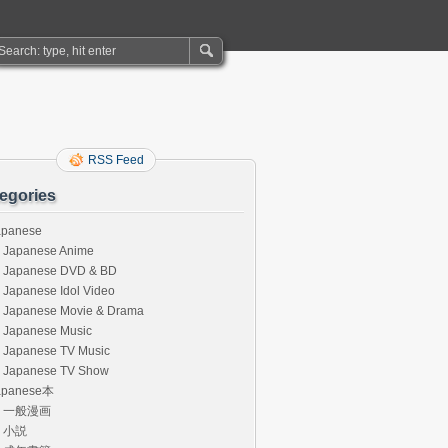
RSS Feed
egories
apanese
Japanese Anime
Japanese DVD & BD
Japanese Idol Video
Japanese Movie & Drama
Japanese Music
Japanese TV Music
Japanese TV Show
apanese本
一般漫画
小説