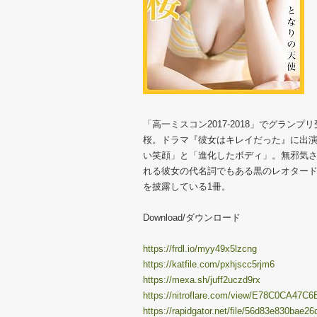
「高一ミスコン2017-2018」でグラ
桜。ドラマ『彼女はキレイだった』に出
い笑顔」と「進化したボディ」。無邪気
れる彼女の代名詞でもある黒のレオタード
を披露している1冊。
Download/ダウンロード
https://frdl.io/myy49x5lzcng
https://katfile.com/pxhjscc5rjm6
https://mexa.sh/juff2uczd9rx
https://nitroflare.com/view/E78C0CA47C6
https://rapidgator.net/file/56d83e830bae