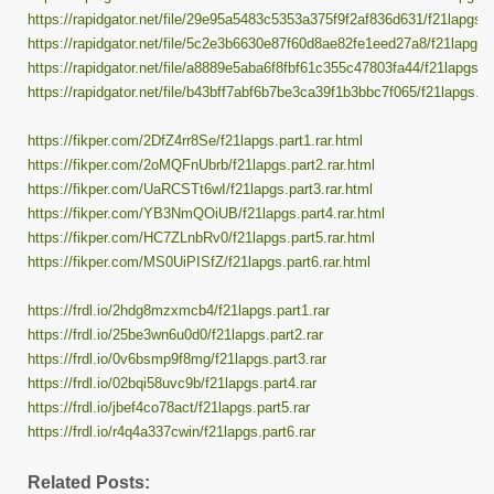
https://rapidgator.net/file/29e95a5483c5353a375f9f2af836d631/f21lapgs.pa
https://rapidgator.net/file/5c2e3b6630e87f60d8ae82fe1eed27a8/f21lapgs.p
https://rapidgator.net/file/a8889e5aba6f8fbf61c355c47803fa44/f21lapgs.pa
https://rapidgator.net/file/b43bff7abf6b7be3ca39f1b3bbc7f065/f21lapgs.pa
https://fikper.com/2DfZ4rr8Se/f21lapgs.part1.rar.html
https://fikper.com/2oMQFnUbrb/f21lapgs.part2.rar.html
https://fikper.com/UaRCSTt6wI/f21lapgs.part3.rar.html
https://fikper.com/YB3NmQOiUB/f21lapgs.part4.rar.html
https://fikper.com/HC7ZLnbRv0/f21lapgs.part5.rar.html
https://fikper.com/MS0UiPISfZ/f21lapgs.part6.rar.html
https://frdl.io/2hdg8mzxmcb4/f21lapgs.part1.rar
https://frdl.io/25be3wn6u0d0/f21lapgs.part2.rar
https://frdl.io/0v6bsmp9f8mg/f21lapgs.part3.rar
https://frdl.io/02bqi58uvc9b/f21lapgs.part4.rar
https://frdl.io/jbef4co78act/f21lapgs.part5.rar
https://frdl.io/r4q4a337cwin/f21lapgs.part6.rar
Related Posts: