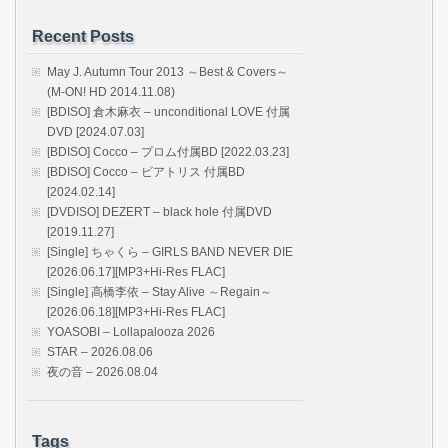
Recent Posts
May J. Autumn Tour 2013 ～Best & Covers～
(M-ON! HD 2014.11.08)
[BDISO] 倉木麻衣 – unconditional LOVE 付属
DVD [2024.07.03]
[BDISO] Cocco – プロム付属BD [2022.03.23]
[BDISO] Cocco – ビアトリス 付属BD
[2024.02.14]
[DVDISO] DEZERT – black hole 付属DVD
[2019.11.27]
[Single] ちゃくら – GIRLS BAND NEVER DIE
[2026.06.17][MP3+Hi-Res FLAC]
[Single] 高橋李依 – Stay Alive ～Regain～
[2026.06.18][MP3+Hi-Res FLAC]
YOASOBI – Lollapalooza 2026
STAR – 2026.08.06
夜の音 – 2026.08.04
Tags