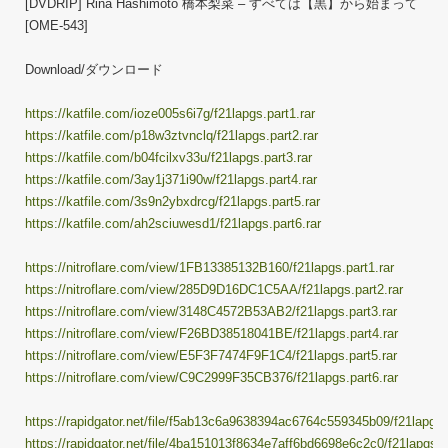
[DVDRIP] Rina Hashimoto 橋本梨菜 – すべては【黒】から始まって
[OME-543]
Download/ダウンロード
https://katfile.com/ioze005s6i7g/f21lapgs.part1.rar
https://katfile.com/p18w3ztvnclq/f21lapgs.part2.rar
https://katfile.com/b04fcilxv33u/f21lapgs.part3.rar
https://katfile.com/3ay1j371i90w/f21lapgs.part4.rar
https://katfile.com/3s9n2ybxdrcg/f21lapgs.part5.rar
https://katfile.com/ah2sciuwesd1/f21lapgs.part6.rar
https://nitroflare.com/view/1FB13385132B160/f21lapgs.part1.rar
https://nitroflare.com/view/285D9D16DC1C5AA/f21lapgs.part2.rar
https://nitroflare.com/view/3148C4572B53AB2/f21lapgs.part3.rar
https://nitroflare.com/view/F26BD38518041BE/f21lapgs.part4.rar
https://nitroflare.com/view/E5F3F7474F9F1C4/f21lapgs.part5.rar
https://nitroflare.com/view/C9C2999F35CB376/f21lapgs.part6.rar
https://rapidgator.net/file/f5ab13c6a9638394ac6764c559345b09/f21lapgs.p
https://rapidgator.net/file/4ba151013f8634e7aff6bd6698e6c2c0/f21lapgs.pa