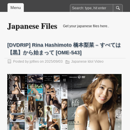
Menu
Japanese Files
Get your japanese files here..
[DVDRIP] Rina Hashimoto 橋本梨菜 – すべては
【黒】から始まって [OME-543]
Posted by
jpfiles
on 2025/09/03
Japanese Idol Video