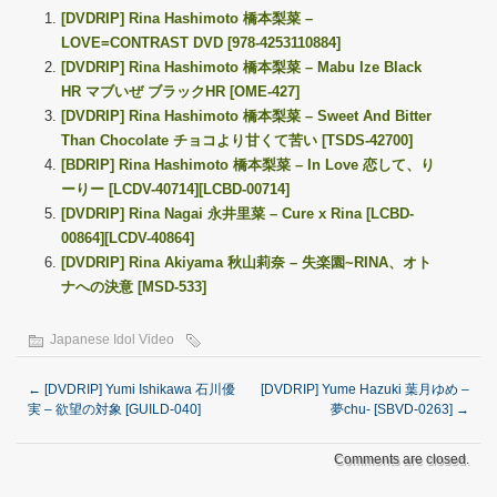
[DVDRIP] Rina Hashimoto 橋本梨菜 –
LOVE=CONTRAST DVD [978-4253110884]
[DVDRIP] Rina Hashimoto 橋本梨菜 – Mabu Ize Black
HR マブいぜ ブラックHR [OME-427]
[DVDRIP] Rina Hashimoto 橋本梨菜 – Sweet And Bitter
Than Chocolate チョコより甘くて苦い [TSDS-42700]
[BDRIP] Rina Hashimoto 橋本梨菜 – In Love 恋して、り
ーりー [LCDV-40714][LCBD-00714]
[DVDRIP] Rina Nagai 永井里菜 – Cure x Rina [LCBD-
00864][LCDV-40864]
[DVDRIP] Rina Akiyama 秋山莉奈 – 失楽園~RINA、オト
ナへの決意 [MSD-533]
Japanese Idol Video
←
[DVDRIP] Yumi Ishikawa 石川優
[DVDRIP] Yume Hazuki 葉月ゆめ –
実 – 欲望の対象 [GUILD-040]
夢chu- [SBVD-0263]
→
Comments are closed.