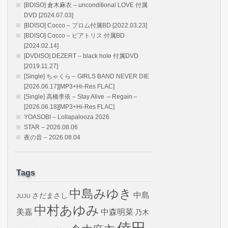
[BDISO] 倉木麻衣 – unconditional LOVE 付属
DVD [2024.07.03]
[BDISO] Cocco – プロム付属BD [2022.03.23]
[BDISO] Cocco – ビアトリス 付属BD
[2024.02.14]
[DVDISO] DEZERT – black hole 付属DVD
[2019.11.27]
[Single] ちゃくら – GIRLS BAND NEVER DIE
[2026.06.17][MP3+Hi-Res FLAC]
[Single] 高橋李依 – Stay Alive ～Regain～
[2026.06.18][MP3+Hi-Res FLAC]
YOASOBI – Lollapalooza 2026
STAR – 2026.08.06
夜の音 – 2026.08.04
Tags
中島みゆき
中島
さだまさし
JUJU
中村あゆみ
美嘉
中森明菜
乃木