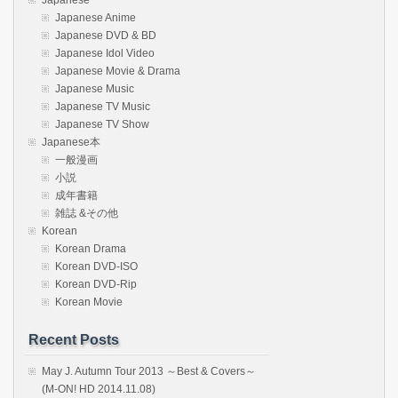
Japanese
Japanese Anime
Japanese DVD & BD
Japanese Idol Video
Japanese Movie & Drama
Japanese Music
Japanese TV Music
Japanese TV Show
Japanese本
一般漫画
小説
成年書籍
雑誌 &その他
Korean
Korean Drama
Korean DVD-ISO
Korean DVD-Rip
Korean Movie
Recent Posts
May J. Autumn Tour 2013 ～Best & Covers～
(M-ON! HD 2014.11.08)