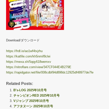
Download/ダウンロード
https://frdl.io/ao1wf4txjrhu
https://katfile.com/kh5nmif8clei
https://mexa.sh/5qqy618wemxv
https://nitroflare.com/view/347CF044E4B279E
https://rapidgator.net/file/008cdbf94d898dc12925df48977de7fe
Related Posts:
B’s-LOG 2025年10月号
チャンピオンRED 2025年10月号
Vジャンプ 2025年10月号
アフタヌーン 2025年10月号