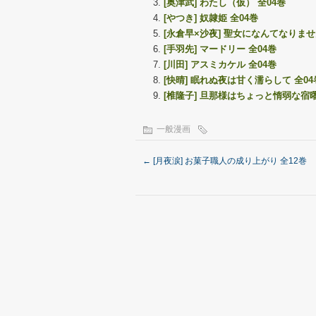
[奥津武] わたし（仮） 全04巻
[やつき] 奴隷姫 全04巻
[永倉早×沙夜] 聖女になんてなりませ
[手羽先] マードリー 全04巻
[川田] アスミカケル 全04巻
[快晴] 眠れぬ夜は甘く濡らして 全04
[椎隆子] 旦那様はちょっと惰弱な宿曜
一般漫画
←
[月夜涙] お菓子職人の成り上がり 全12巻