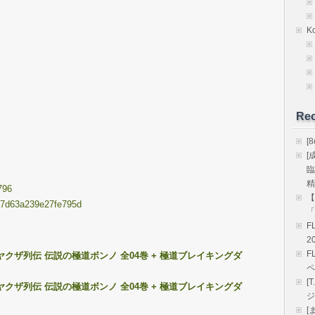
K
Rec
[
[
臨
精
796
【
44a7d63a239e27fe795d
「
F
2
F
ヤクザ列伝 伝説の極道ボンノ 全04巻 + 極道ブレイキングダ
ペ
[
ヤクザ列伝 伝説の極道ボンノ 全04巻 + 極道ブレイキングダ
ジ
[