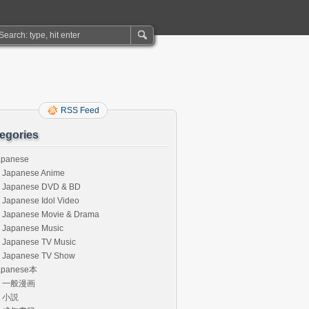
RSS Feed
egories
apanese
Japanese Anime
Japanese DVD & BD
Japanese Idol Video
Japanese Movie & Drama
Japanese Music
Japanese TV Music
Japanese TV Show
apanese本
一般漫画
小説