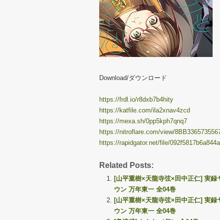
Download/ダウンロード
https://frdl.io/r8dxb7b4hity
https://katfile.com/ila2xnav4zcd
https://mexa.sh/0pp5kph7qnq7
https://nitroflare.com/view/8BB336573556
https://rapidgator.net/file/092f5817b6a8
Related Posts:
[山平重樹×天龍寺弦×田中正仁] 実録
ウン 万年東一 全04巻
[山平重樹×天龍寺弦×田中正仁] 実録
ウン 万年東一 全04巻