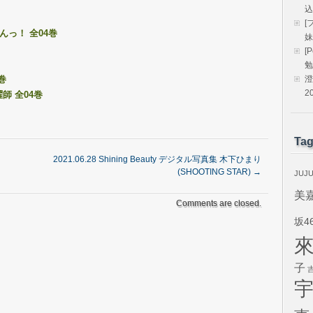
込
[
んっ！ 全04巻
妹
[
勉
巻
澄
2
師 全04巻
Ta
2021.06.28 Shining Beauty デジタル写真集 木下ひまり
(SHOOTING STAR)
→
JUJ
美
Comments are closed.
坂4
子