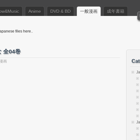
ow&Music
Anime
DVD & BD
一般漫画
成年書籍
apanese files here..
 全04巻
Cat
漫画
J
J