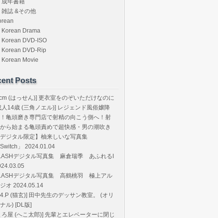
成年書籍
雑誌 &その他
orean
Korean Drama
Korean DVD-ISO
Korean DVD-Rip
Korean Movie
ent Posts
8cm (はっせん)] 更衣室をのぞいただけなのに
成人14歳 (三角ノエル)] レジェンド風俗嬢降
！亀頭磨き専門店で射精の向こう側へ！射
から始まる亀頭責めで超快感・男の潮吹き
デジタル限定】柚来しいな写真集
Switch」 2024.01.04
LASHデジタル写真集 麻倉瑞季 あふれるI
024.03.05
LASHデジタル写真集 高鶴桃羽 極上アル
ジオ 2024.05.14
T.4.P (猫玄)] 田中先生のデッサン教室。 (オリ
ナル) [DL版]
まろ屋 (へこ太郎)] 先輩とエレベーターに閉じ