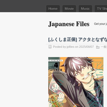
Home
Movie
Music
TV Sh
Japanese Files
Get your j
[ふくしま正保] アクタとなずな
Posted by
jpfiles
on 2025/08/07
一般