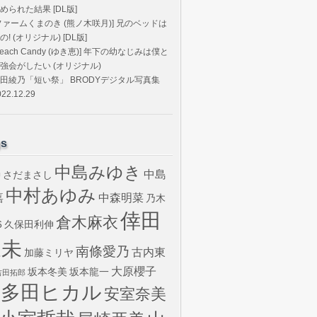
められた結果 [DL版]
ファームくまのき (熊ノ木咲月)] 兄のベッドは
の! (オリジナル) [DL版]
Peach Candy (ゆき恵)] 年下の幼なじみは僕と
強会がしたい (オリジナル)
田綾乃「短い祭」 BRODYデジタル写真集
022.12.29
gs
中島みゆき
中島
さだまさし
U
中村あゆみ
嘉
中森明菜
乃木
倖田
倉木麻衣
6
久保田利伸
來未
南條愛乃
古内東
加藤ミリヤ
大原櫻子
坂本冬美
坂本龍一
吉田拓郎
宇多田ヒカル
安室奈美