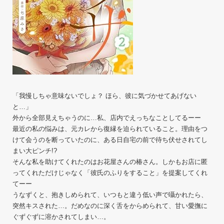
「我慢しちゃ意味ないでしょ？ ほら、彼に気づかせてあげない
と…」
外から全部見えちゃうのに…私、店内でえっちなことしてるーー
最近の私の悩みは、元カレから復縁を迫られていること。理由をつ
けて会うのを断っていたのに、ある日自宅の前で待ち伏せされてし
まい大ピンチ!?
そんな私を助けてくれたのはお花屋さんの椿さん。しかもお店に匿
ってくれただけじゃなく「彼氏のふりをすること」を提案してくれ
てーー
うなずくと、抱きしめられて、いつもと違う低い声で囁かれたら、
突然キスされた…。だめなのに深く舌をからめられて、甘い愛撫に
ぐずぐずに溶かされてしまい…。