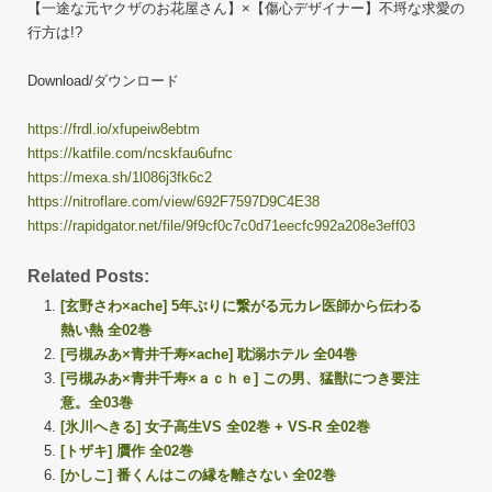
【一途な元ヤクザのお花屋さん】×【傷心デザイナー】不埒な求愛の
行方は!?
Download/ダウンロード
https://frdl.io/xfupeiw8ebtm
https://katfile.com/ncskfau6ufnc
https://mexa.sh/1l086j3fk6c2
https://nitroflare.com/view/692F7597D9C4E38
https://rapidgator.net/file/9f9cf0c7c0d71eecfc992a208e3eff03
Related Posts:
[玄野さわ×ache] 5年ぶりに繋がる元カレ医師から伝わる
熱い熱 全02巻
[弓槻みあ×青井千寿×ache] 耽溺ホテル 全04巻
[弓槻みあ×青井千寿×ａｃｈｅ] この男、猛獣につき要注
意。全03巻
[氷川へきる] 女子高生VS 全02巻 + VS-R 全02巻
[トザキ] 贋作 全02巻
[かしこ] 番くんはこの縁を離さない 全02巻