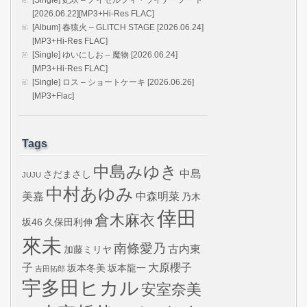
[Single] 妃玖 – ノイゼルフィ・ライナーノート
[2026.06.22][MP3+Hi-Res FLAC]
[Album] 春猿火 – GLITCH STAGE [2026.06.24]
[MP3+Hi-Res FLAC]
[Single] ゆいにしお – 魔物 [2026.06.24]
[MP3+Hi-Res FLAC]
[Single] ロス – ショートケーキ [2026.06.26]
[MP3+Flac]
Tags
中島みゆき
中島
さだまさし
JUJU
中村あゆみ
美嘉
中森明菜
乃木
倖田
倉木麻衣
坂46
久保田利伸
來未
南條愛乃
古内東
加藤ミリヤ
子
大原櫻子
坂本冬美
坂本龍一
吉田拓郎
宇多田ヒカル
安室奈美