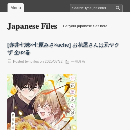
Menu
Japanese Files
Get your japanese files here..
[赤井七味×七原みさ×ache] お花屋さんは元ヤク
ザ 全02巻
Posted by
jpfiles
on 2025/07/22
一般漫画