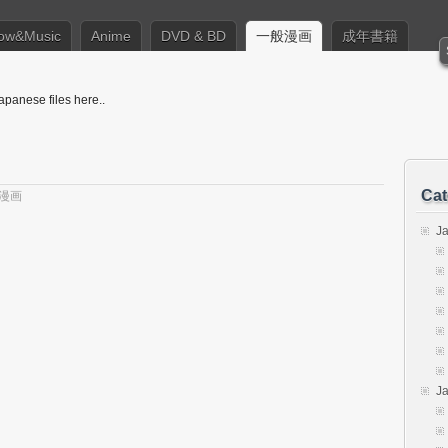
ow&Music
Anime
DVD & BD
一般漫画
成年書籍
apanese files here..
Cat
漫画
J
J