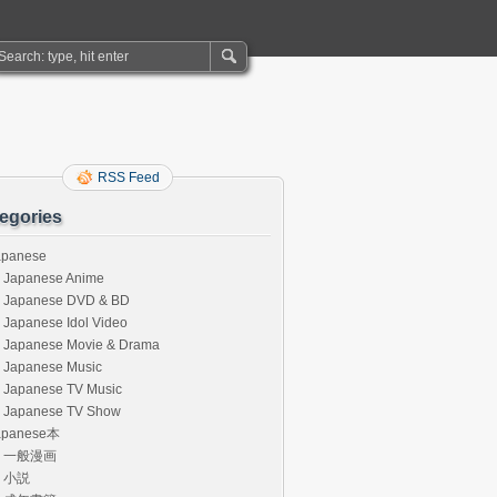
RSS Feed
egories
apanese
Japanese Anime
Japanese DVD & BD
Japanese Idol Video
Japanese Movie & Drama
Japanese Music
Japanese TV Music
Japanese TV Show
apanese本
一般漫画
小説