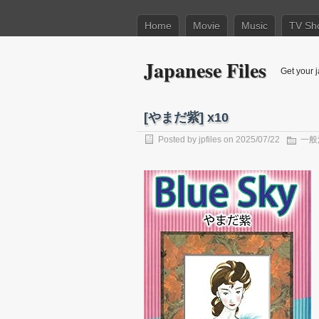
Home
Movie
Music
TV Sh
Japanese Files
Get your j
[やまだ紫] x10
Posted by
jpfiles
on 2025/07/22
一般