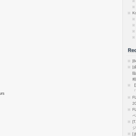
K
Rec
[
[
臨
精
【
「
rs
F
2
F
ペ
[
ジ
[