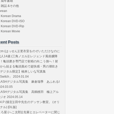
成年書籍
雑誌 &その他
orean
Korean Drama
Korean DVD-ISO
Korean DVD-Rip
Korean Movie
ent Posts
8cm (はっせん)] 更衣室をのぞいただけなのに
成人14歳 (三角ノエル)] レジェンド風俗嬢降
！亀頭磨き専門店で射精の向こう側へ！射
から始まる亀頭責めで超快感・男の潮吹き
デジタル限定】柚来しいな写真集
Switch」 2024.01.04
LASHデジタル写真集 麻倉瑞季 あふれるI
024.03.05
LASHデジタル写真集 高鶴桃羽 極上アル
ジオ 2024.05.14
T.4.P (猫玄)] 田中先生のデッサン教室。 (オリ
ナル) [DL版]
まろ屋 (へこ太郎)] 先輩とエレベーターに閉じ