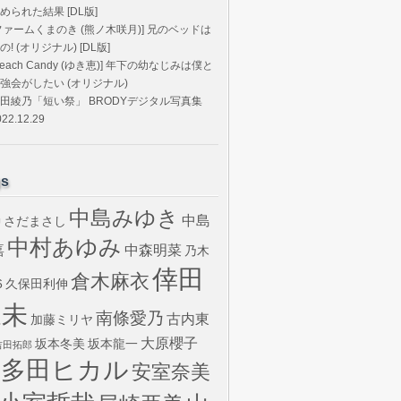
められた結果 [DL版]
ファームくまのき (熊ノ木咲月)] 兄のベッドは
の! (オリジナル) [DL版]
Peach Candy (ゆき恵)] 年下の幼なじみは僕と
強会がしたい (オリジナル)
田綾乃「短い祭」 BRODYデジタル写真集
022.12.29
gs
中島みゆき
中島
さだまさし
U
中村あゆみ
嘉
中森明菜
乃木
倖田
倉木麻衣
6
久保田利伸
來未
南條愛乃
古内東
加藤ミリヤ
大原櫻子
坂本冬美
坂本龍一
吉田拓郎
宇多田ヒカル
安室奈美