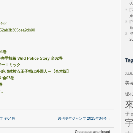
込
[
妹
[
E462
勉
35852ab3b305cea9db90
澄
2
04巻
編 Wild Police Story 全02巻
Ta
ジーコミック
 ～絶頂体験☆王子様は外国人～【合本版】
JUJ
D 全03巻
美
巻
す。
坂4
子
ブ 全04巻
週刊少年ジャンプ 2025年34号
→
Comments are closed.