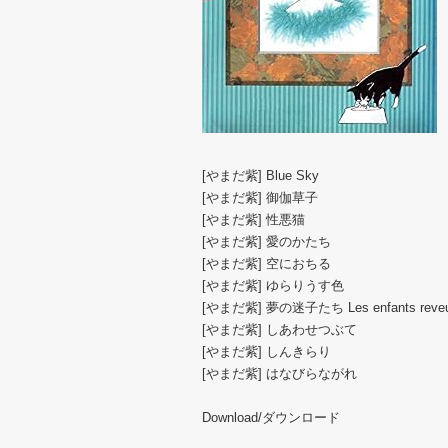
[やまだ紫] Blue Sky
[やまだ紫] 御伽草子
[やまだ紫] 性悪猫
[やまだ紫] 愛のかたち
[やまだ紫] 空におちる
[やまだ紫] ゆらりうす色
[やまだ紫] 夢の迷子たち Les enfants reveu
[やまだ紫] しあわせつぶて
[やまだ紫] しんきらり
[やまだ紫] はなびらながれ
Download/ダウンロード