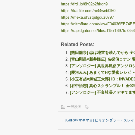
https://frdl.io/8h02p2frkdn9
https://katfile.com/ro44weti0l50
https://mexa.sh/ztpdgquz8797
https://nitroflare.com/view/F04036EB74E
https://rapidgator.net/file/a11571897fd7
Related Posts:
[熊田龍泉] 恋は地雷を踏んでから 全
[青山剛昌×新井隆広] 名探偵コナン 警察学校
[アンソロジー] 異世界風俗アンソロ
[愛河みみ] あまくてHな愛蜜レシピ
[小玉有起×舞城王太郎] ID：INVADE
[谷中悟志] 真心スクランブル！ 全02
[アンソロジー] 不良社長とデキてま
一般漫画
←
[GoRA×マキマヨ] ビリオンダラー・スレイ