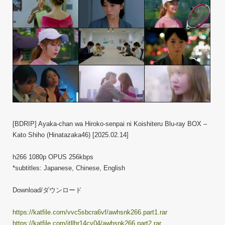
[BDRIP] Ayaka-chan wa Hiroko-senpai ni Koishiteru Blu-ray BOX –
Kato Shiho (Hinatazaka46) [2025.02.14]
h266 1080p OPUS 256kbps
*subtitles: Japanese, Chinese, English
Download/ダウンロード
https://katfile.com/vvc5sbcra6vf/awhsnk266.part1.rar
https://katfile.com/jtllhr14cy04/awhsnk266.part2.rar