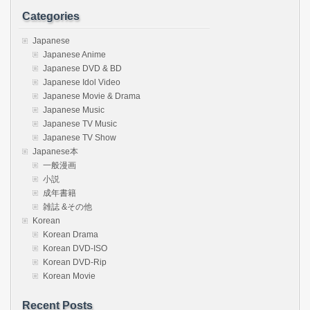
Categories
Japanese
Japanese Anime
Japanese DVD & BD
Japanese Idol Video
Japanese Movie & Drama
Japanese Music
Japanese TV Music
Japanese TV Show
Japanese本
一般漫画
小説
成年書籍
雑誌 &その他
Korean
Korean Drama
Korean DVD-ISO
Korean DVD-Rip
Korean Movie
Recent Posts