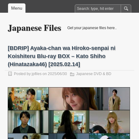
Menu
Japanese Files
Get your japanese files here..
[BDRIP] Ayaka-chan wa Hiroko-senpai ni
Koishiteru Blu-ray BOX – Kato Shiho
(Hinatazaka46) [2025.02.14]
Posted by
jpfiles
on 2025/06/30
Japanese DVD & BD