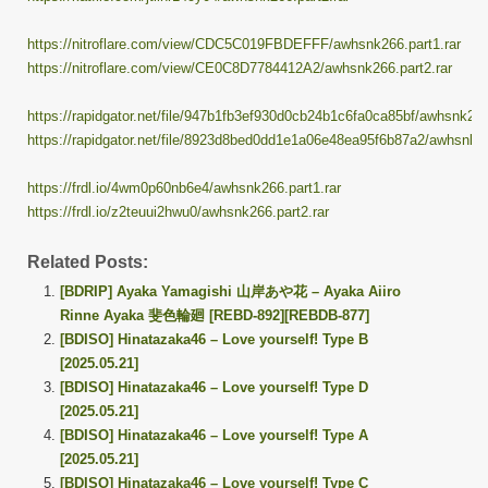
https://nitroflare.com/view/CDC5C019FBDEFFF/awhsnk266.part1.rar
https://nitroflare.com/view/CE0C8D7784412A2/awhsnk266.part2.rar
https://rapidgator.net/file/947b1fb3ef930d0cb24b1c6fa0ca85bf/awhsnk266
https://rapidgator.net/file/8923d8bed0dd1e1a06e48ea95f6b87a2/awhsnk26
https://frdl.io/4wm0p60nb6e4/awhsnk266.part1.rar
https://frdl.io/z2teuui2hwu0/awhsnk266.part2.rar
Related Posts:
[BDRIP] Ayaka Yamagishi 山岸あや花 – Ayaka Aiiro
Rinne Ayaka 斐色輪廻 [REBD-892][REBDB-877]
[BDISO] Hinatazaka46 – Love yourself! Type B
[2025.05.21]
[BDISO] Hinatazaka46 – Love yourself! Type D
[2025.05.21]
[BDISO] Hinatazaka46 – Love yourself! Type A
[2025.05.21]
[BDISO] Hinatazaka46 – Love yourself! Type C