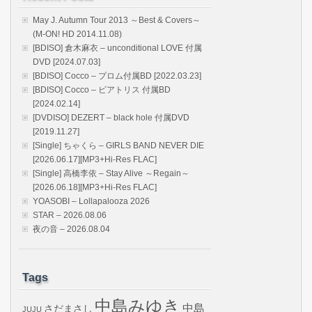
May J. Autumn Tour 2013 ～Best & Covers～
(M-ON! HD 2014.11.08)
[BDISO] 倉木麻衣 – unconditional LOVE 付属
DVD [2024.07.03]
[BDISO] Cocco – プロム付属BD [2022.03.23]
[BDISO] Cocco – ビアトリス 付属BD
[2024.02.14]
[DVDISO] DEZERT – black hole 付属DVD
[2019.11.27]
[Single] ちゃくら – GIRLS BAND NEVER DIE
[2026.06.17][MP3+Hi-Res FLAC]
[Single] 高橋李依 – Stay Alive ～Regain～
[2026.06.18][MP3+Hi-Res FLAC]
YOASOBI – Lollapalooza 2026
STAR – 2026.08.06
夜の音 – 2026.08.04
Tags
中島みゆき
中島
さだまさし
JUJU