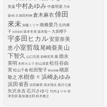
中村あゆみ
美嘉
中森明菜
乃木
倖田
倉木麻衣
坂46
久保田利伸
來未
南條愛乃
古内東
加藤ミリヤ
子
大原櫻子
坂本冬美
坂本龍一
吉田拓郎
宇多田ヒカル
安室奈美
小室哲哉
山
尾崎亜美
恵
下智久
徳永
嵐
山口百恵
岩崎宏美
英明
松任谷由
木村カエラ
杉山清貴
実
槇原
松田聖子
松山千春
椎名林檎
水樹奈々
浜崎あゆみ
敬之
浜田省吾
浜田麻里
清水翔太
相川七瀬
矢沢永吉
石川さゆり
竹内まりや
米
津玄師
葉加瀬太郎
鈴木雅之