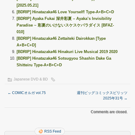
[2025.05.21]
[BDRIP] Hinatazaka46 Love Yourself! Type-A+B+C+D
[BDRIP] Ayaka Fukai 深井彩夏 – Ayaka’s Invisibility
Paradise ~ 彩夏のいけないスケスケパラダイス [BFAZ-
010]
[BDRIP] Hinatazaka46 Zettaiteki Dairokkan [Type
A+B+C+D]
[BDRIP] Hinatazaka46 Hinakuri Live Musical 2019 2020
[BDRIP] Hinatazaka46 Sotsugyou Shashin Dake Ga
Shitteiru Type-A+B+C+D
Japanese DVD & BD
←
COMICオルガ vol.75
週刊ビッグコミックスピリッツ
2025年31号
→
Comments are closed.
RSS Feed